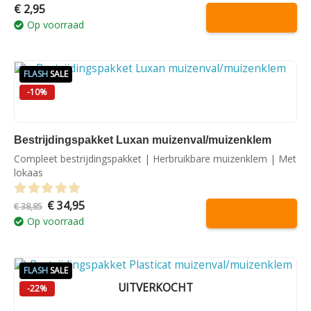
€
2,95
0
out of 5
Op voorraad
FLASH
SALE
-10%
Bestrijdingspakket Luxan muizenval/muizenklem
Compleet bestrijdingspakket | Herbruikbare muizenklem | Met
lokaas
Oorspronkelijke
Huidige
€
34,95
0
out of 5
€
38,85
prijs
prijs
Op voorraad
was:
is:
€ 38,85.
€ 34,95.
FLASH
SALE
UITVERKOCHT
-22%