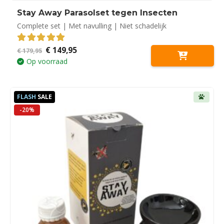
Stay Away Parasolset tegen Insecten
Complete set | Met navulling | Niet schadelijk
Oorspronkelijke
Huidige
€
149,95
5.00
out of 5
€
179,95
prijs
prijs
Op voorraad
was:
is:
€ 179,95.
€ 149,95.
FLASH
SALE
-20%