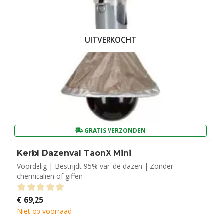
UITVERKOCHT
GRATIS VERZONDEN
Kerbl Dazenval TaonX Mini
Voordelig | Bestrijdt 95% van de dazen | Zonder
chemicaliën of giffen
€
69,25
0
out of 5
Niet op voorraad