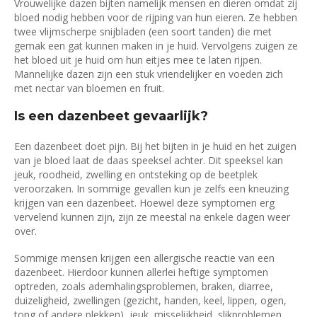
Vrouwelijke dazen bijten namelijk mensen en dieren omdat zij
bloed nodig hebben voor de rijping van hun eieren. Ze hebben
twee vlijmscherpe snijbladen (een soort tanden) die met
gemak een gat kunnen maken in je huid. Vervolgens zuigen ze
het bloed uit je huid om hun eitjes mee te laten rijpen.
Mannelijke dazen zijn een stuk vriendelijker en voeden zich
met nectar van bloemen en fruit.
Is een dazenbeet gevaarlijk?
Een dazenbeet doet pijn. Bij het bijten in je huid en het zuigen
van je bloed laat de daas speeksel achter. Dit speeksel kan
jeuk, roodheid, zwelling en ontsteking op de beetplek
veroorzaken. In sommige gevallen kun je zelfs een kneuzing
krijgen van een dazenbeet. Hoewel deze symptomen erg
vervelend kunnen zijn, zijn ze meestal na enkele dagen weer
over.
Sommige mensen krijgen een allergische reactie van een
dazenbeet. Hierdoor kunnen allerlei heftige symptomen
optreden, zoals ademhalingsproblemen, braken, diarree,
duizeligheid, zwellingen (gezicht, handen, keel, lippen, ogen,
tong of andere plekken), jeuk, misselijkheid, slikproblemen,