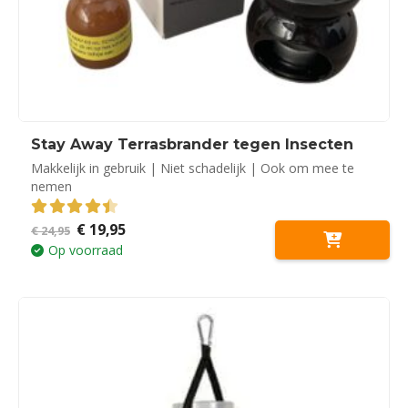
Stay Away Terrasbrander tegen Insecten
Makkelijk in gebruik | Niet schadelijk | Ook om mee te
nemen
Oorspronkelijke
Huidige
€
19,95
4.50
out of 5
€
24,95
prijs
prijs
Op voorraad
was:
is:
€ 24,95.
€ 19,95.