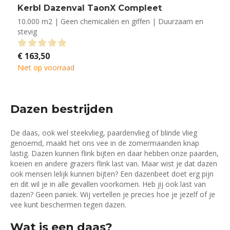
Kerbl Dazenval TaonX Compleet
10.000 m2 | Geen chemicaliën en giffen | Duurzaam en
stevig
€
163,50
0
out of 5
Niet op voorraad
Dazen bestrijden
De daas, ook wel steekvlieg, paardenvlieg of blinde vlieg
genoemd, maakt het ons vee in de zomermaanden knap
lastig. Dazen kunnen flink bijten en daar hebben onze paarden,
koeien en andere grazers flink last van. Maar wist je dat dazen
ook mensen lelijk kunnen bijten? Een dazenbeet doet erg pijn
en dit wil je in alle gevallen voorkomen. Heb jij ook last van
dazen? Geen paniek. Wij vertellen je precies hoe je jezelf of je
vee kunt beschermen tegen dazen.
Wat is een daas?