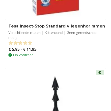
Tesa Insect-Stop Standard vliegenhor ramen
Verschillende maten | Klittenband | Geen gereedschap
nodig
Prijsklasse:
€
5,95
-
€
11,95
0
out of 5
€ 5,95
Op voorraad
tot
€ 11,95