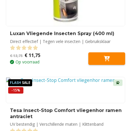
Luxan Vliegende Insecten Spray (400 ml)
Direct effectief | Tegen vele insecten | Gebruiksklaar
Oorspronkelijke
Huidige
€
11,75
0
out of 5
€
13,75
prijs
prijs
Op voorraad
was:
is:
€ 13,75.
€ 11,75.
FLASH
SALE
-15%
Tesa Insect-Stop Comfort vliegenhor ramen
antraciet
UV bestendig | Verschillende maten | Klittenband