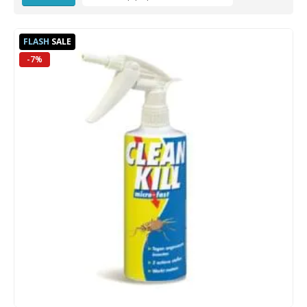
FLASH
SALE
-7%