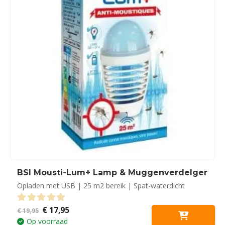
BSI Mousti-Lum+ Lamp & Muggenverdelger
Opladen met USB | 25 m2 bereik | Spat-waterdicht
Oorspronkelijke
Huidige
€
17,95
0
out of 5
€
19,95
prijs
prijs
Op voorraad
was:
is: