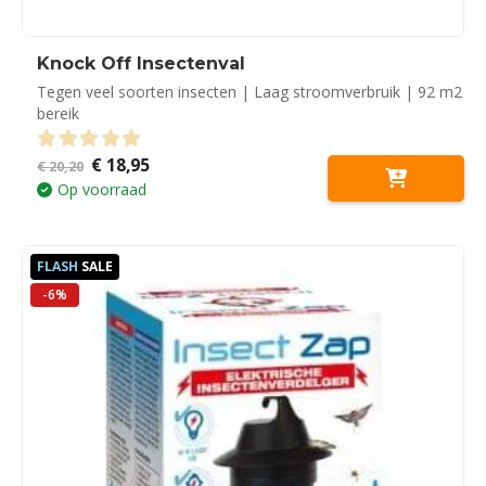
Knock Off Insectenval
Tegen veel soorten insecten | Laag stroomverbruik | 92 m2
bereik
Oorspronkelijke
Huidige
€
18,95
0
out of 5
€
20,20
prijs
prijs
Op voorraad
was:
is:
€ 20,20.
€ 18,95.
FLASH
SALE
-6%