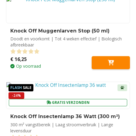
Knock Off Muggenlarven Stop (50 ml)
Doodt en voorkomt | Tot 4 weken effectief | Biologisch
afbreekbaar
€
16,25
0
out of 5
Op voorraad
FLASH
SALE
-24%
GRATIS VERZONDEN
Knock Off Insectenlamp 36 Watt (300 m²)
300 m² vangstbereik | Laag stroomverbruik | Lange
levensduur