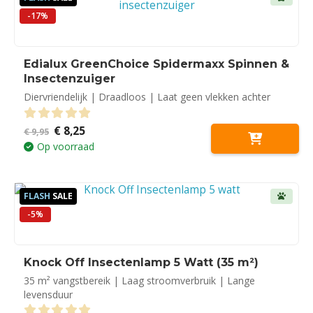
-17%
Edialux GreenChoice Spidermaxx Spinnen &
Insectenzuiger
Diervriendelijk | Draadloos | Laat geen vlekken achter
Oorspronkelijke
Huidige
€
8,25
0
out of 5
€
9,95
prijs
prijs
Op voorraad
was:
is:
€ 9,95.
€ 8,25.
FLASH
SALE
-5%
Knock Off Insectenlamp 5 Watt (35 m²)
35 m² vangstbereik | Laag stroomverbruik | Lange
levensduur