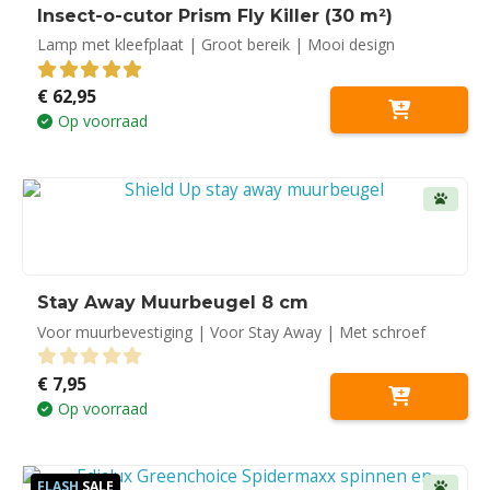
Insect-o-cutor Prism Fly Killer (30 m²)
Lamp met kleefplaat | Groot bereik | Mooi design
€
62,95
5.00
out of 5
Op voorraad
Stay Away Muurbeugel 8 cm
Voor muurbevestiging | Voor Stay Away | Met schroef
€
7,95
0
out of 5
Op voorraad
FLASH
SALE