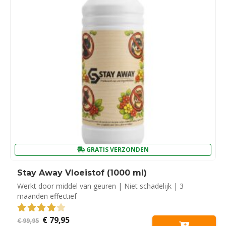
GRATIS VERZONDEN
Stay Away Vloeistof (1000 ml)
Werkt door middel van geuren | Niet schadelijk | 3
maanden effectief
Oorspronkelijke
Huidige
€
79,95
4.00
out of 5
€
99,95