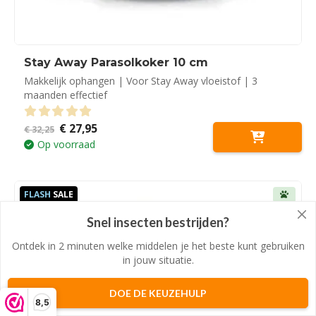
Stay Away Parasolkoker 10 cm
Makkelijk ophangen | Voor Stay Away vloeistof | 3
maanden effectief
Oorspronkelijke
Huidige
€
27,95
0
out of 5
€
32,25
prijs
prijs
Op voorraad
was:
is:
€ 32,25.
€ 27,95.
FLASH
SALE
-40%
Snel insecten bestrijden?
Ontdek in 2 minuten welke middelen je het beste kunt gebruiken
in jouw situatie.
DOE DE KEUZEHULP
8,5