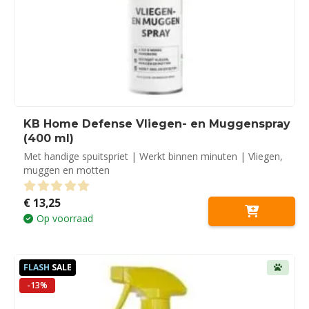
KB Home Defense Vliegen- en Muggenspray
(400 ml)
Met handige spuitspriet | Werkt binnen minuten | Vliegen,
muggen en motten
€
13,25
0
out of 5
Op voorraad
FLASH
SALE
-13%