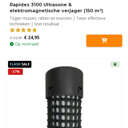
Rapidex 3100 Ultrasone &
elektromagnetische verjager (150 m²)
Tegen muizen, ratten en insecten | Twee effectieve
technieken | Snel resultaat
Oorspronkelijke
Huidige
€
24,95
4.80
out of 5
€
34,95
prijs
prijs
Op voorraad
was:
is:
€ 34,95.
€ 24,95.
FLASH
SALE
-37%