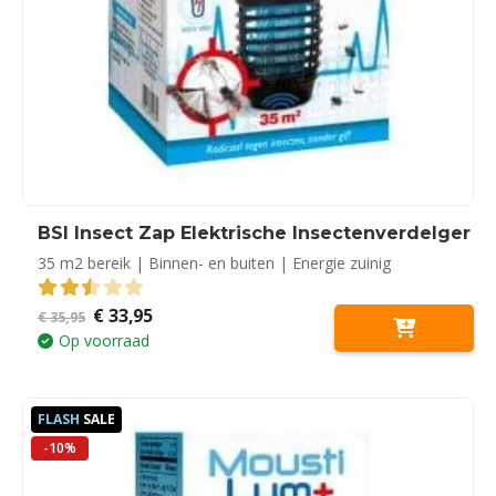
BSI Insect Zap Elektrische Insectenverdelger
35 m2 bereik | Binnen- en buiten | Energie zuinig
Oorspronkelijke
Huidige
€
33,95
2.50
out of 5
€
35,95
prijs
prijs
Op voorraad
was:
is:
€ 35,95.
€ 33,95.
FLASH
SALE
-10%