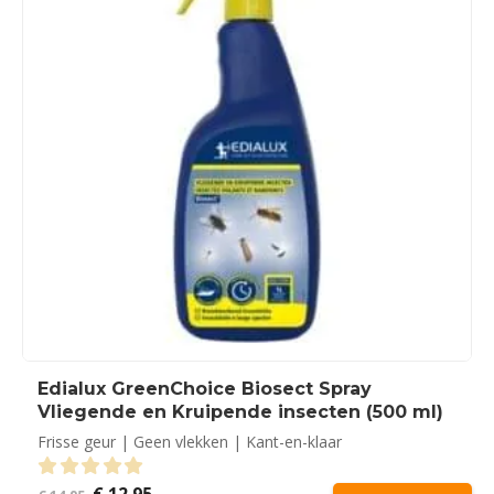
Edialux GreenChoice Biosect Spray
Vliegende en Kruipende insecten (500 ml)
Frisse geur | Geen vlekken | Kant-en-klaar
Oorspronkelijke
Huidige
€
12,95
0
out of 5