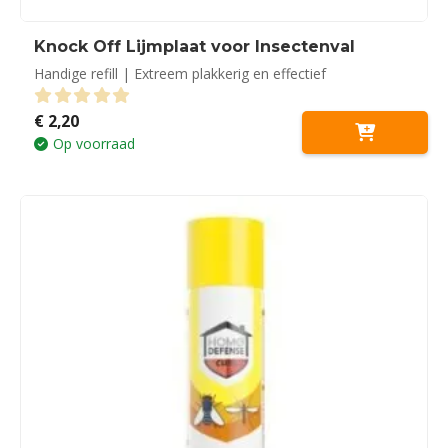
Knock Off Lijmplaat voor Insectenval
Handige refill | Extreem plakkerig en effectief
€
2,20
0
out of 5
Op voorraad