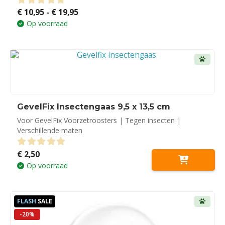
Prijsklasse:
€
10,95
-
€
19,95
0
out of 5
€ 10,95
Op voorraad
tot
€ 19,95
GevelFix Insectengaas 9,5 x 13,5 cm
Voor GevelFix Voorzetroosters | Tegen insecten |
Verschillende maten
€
2,50
0
out of 5
Op voorraad
FLASH
SALE
-20%