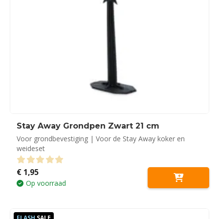
Stay Away Grondpen Zwart 21 cm
Voor grondbevestiging | Voor de Stay Away koker en
weideset
€
1,95
0
out of 5
Op voorraad
FLASH
SALE