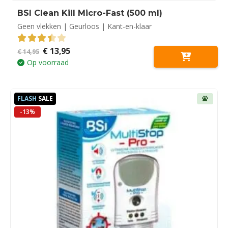
BSI Clean Kill Micro-Fast (500 ml)
Geen vlekken | Geurloos | Kant-en-klaar
Oorspronkelijke
Huidige
€
13,95
3.50
out of 5
€
14,95
prijs
prijs
Op voorraad
was:
is:
€ 14,95.
€ 13,95.
FLASH
SALE
-13%