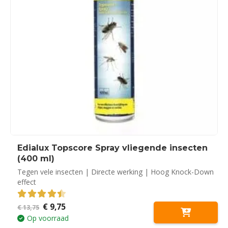
Edialux Topscore Spray vliegende insecten
(400 ml)
Tegen vele insecten | Directe werking | Hoog Knock-Down
effect
Oorspronkelijke
Huidige
€
9,75
4.50
out of 5
€
13,75
prijs
prijs
Op voorraad
was:
is: