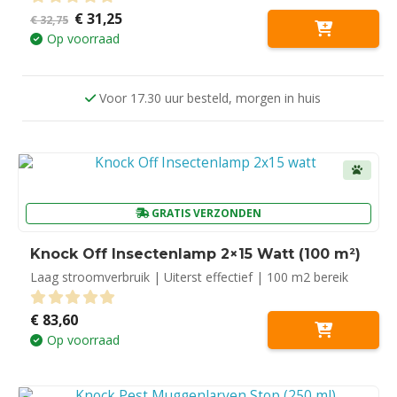
Oorspronkelijke
Huidige
€
31,25
0
out of 5
€
32,75
prijs
prijs
Op voorraad
was:
is:
€ 32,75.
€ 31,25.
Voor 17.30 uur besteld, morgen in huis
GRATIS VERZONDEN
Knock Off Insectenlamp 2×15 Watt (100 m²)
Laag stroomverbruik | Uiterst effectief | 100 m2 bereik
€
83,60
0
out of 5
Op voorraad