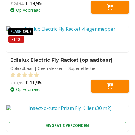
Oorspronkelijke
Huidige
€
19,95
4.50
out of 5
€
24,94
prijs
prijs
Op voorraad
was:
is:
€ 24,94.
€ 19,95.
FLASH
SALE
-14%
Edialux Electric Fly Racket (oplaadbaar)
Oplaadbaar | Geen vlekken | Super effectief
Oorspronkelijke
Huidige
€
11,95
0
out of 5
€
13,95
prijs
prijs
Op voorraad
was:
is:
€ 13,95.
€ 11,95.
GRATIS VERZONDEN