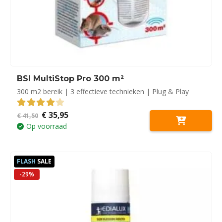
BSI MultiStop Pro 300 m²
300 m2 bereik | 3 effectieve technieken | Plug & Play
Oorspronkelijke
Huidige
€
35,95
4.13
out of 5
€
41,50
prijs
prijs
Op voorraad
was:
is:
€ 41,50.
€ 35,95.
FLASH
SALE
-29%