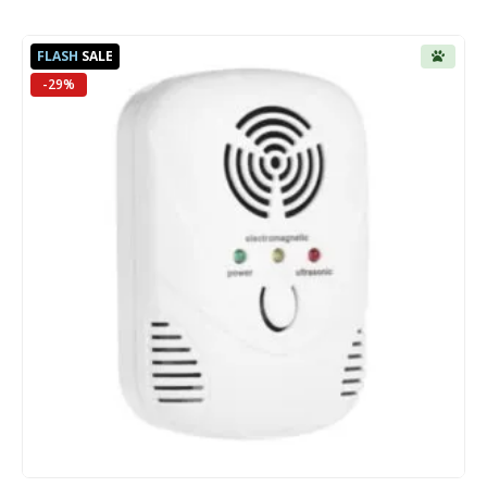
€ 13,75.
€ 9,75.
FLASH
SALE
-29%