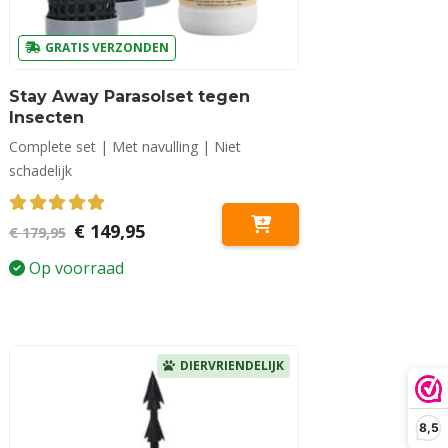
GRATIS VERZONDEN
Stay Away Parasolset tegen
Insecten
Complete set | Met navulling | Niet
schadelijk
5.00
out of 5
Oorspronkelijke
Huidige
€
149,95
€
179,95
prijs
prijs
was:
is:
Op voorraad
€ 179,95.
€ 149,95.
DIERVRIENDELIJK
8,5