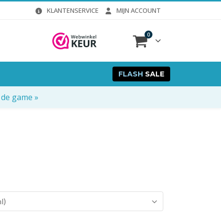
KLANTENSERVICE
MIJN ACCOUNT
0
FLASH
SALE
 de game »
l)