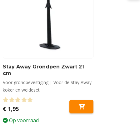
Stay Away Grondpen Zwart 21
cm
Voor grondbevestiging | Voor de Stay Away
koker en weideset
0
out of 5
€
1,95
Op voorraad