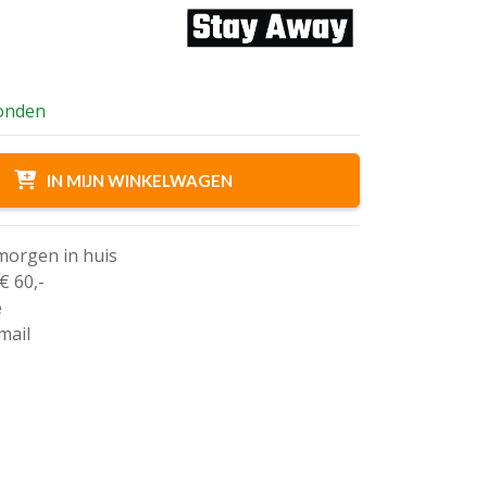
ijke
zonden
IN MIJN WINKELWAGEN
 morgen in huis
€ 60,-
e
mail