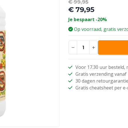
Oorspronkel
€
99,95
prijs
€
79,95
was:
Huidige
Je bespaart -20%
€ 99,95.
prijs
is:
Op voorraad, gratis ver
€ 79,95.
Voor 17.30 uur besteld,
Gratis verzending vanaf 
30 dagen retourgaranti
Gratis cheatsheet per e-