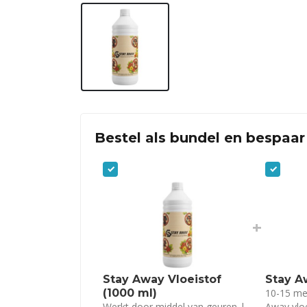
Bestel als bundel en bespaar
+
Stay Away Vloeistof
Stay A
(1000 ml)
10-15 met
Werkt door middel van geuren |
Away vlo