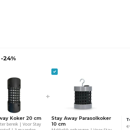
 -24%
+
way Koker 20 cm
Stay Away Parasolkoker
T
er bereik | Voor Stay
10 cm
€
eistof | 3 maanden
Makkelijk ophangen | Voor Stay