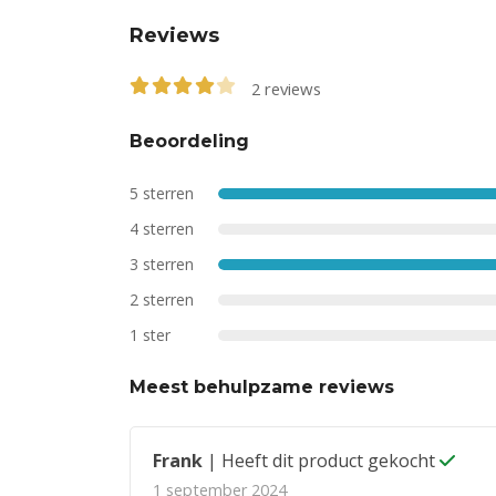
Reviews
2
reviews
4.00
out of 5
Beoordeling
5 sterren
4 sterren
3 sterren
2 sterren
1 ster
Meest behulpzame reviews
Frank
| Heeft dit product gekocht
1 september 2024