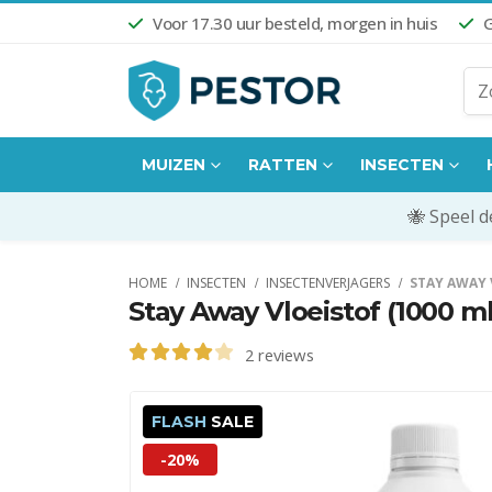
Voor 17.30 uur besteld, morgen in huis
G
MUIZEN
RATTEN
INSECTEN
🐝 Speel 
HOME
INSECTEN
INSECTENVERJAGERS
STAY AWAY 
Stay Away Vloeistof (1000 ml
2
reviews
4.00
out of 5
FLASH
SALE
-20%