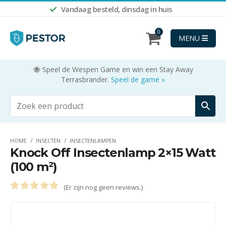
Vandaag besteld, dinsdag in huis
0
MENU
🐝 Speel de Wespen Game en win een Stay Away
Terrasbrander.
Speel de game »
HOME
INSECTEN
INSECTENLAMPEN
Knock Off Insectenlamp 2×15 Watt
(100 m²)
(Er zijn nog geen reviews.)
0
out of 5