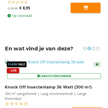
Oorspronkelijke
Huidige
0
out of 5
€
8,95
€
10,95
prijs
prijs
was:
is:
Op voorraad
€ 10,95.
€ 8,95.
En wat vind je van deze?
FLASH
SALE
-24%
GRATIS VERZONDEN
Knock Off Insectenlamp 36 Watt (300 m²)
300 m² vangstbereik | Laag stroomverbruik | Lange
levensduur