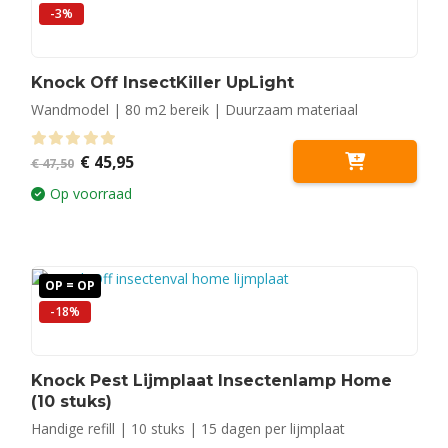
-3%
Knock Off InsectKiller UpLight
Wandmodel | 80 m2 bereik | Duurzaam materiaal
Oorspronkelijke
Huidige
0
out of 5
€
45,95
€
47,50
prijs
prijs
was:
is:
Op voorraad
€ 47,50.
€ 45,95.
OP = OP
-18%
Knock Pest Lijmplaat Insectenlamp Home
(10 stuks)
Handige refill | 10 stuks | 15 dagen per lijmplaat