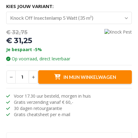
KIES JOUW VARIANT:
Knock Off Insectenlamp 5 Watt (35 m²)
Oorspronkelijke
€
32,75
prijs
€
31,25
was:
Huidige
Je bespaart -5%
€ 32,75.
prijs
Op voorraad, direct leverbaar
is:
€ 31,25.
IN MIJN WINKELWAGEN
Voor 17.30 uur besteld, morgen in huis
Gratis verzending vanaf € 60,-
30 dagen retourgarantie
Gratis cheatsheet per e-mail