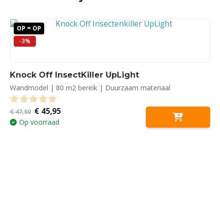
OP = OP
-3%
Knock Off InsectKiller UpLight
Wandmodel | 80 m2 bereik | Duurzaam materiaal
Oorspronkelijke
Huidige
€
45,95
0
out of 5
€
47,50
prijs
prijs
Op voorraad
was:
is:
€ 47,50.
€ 45,95.