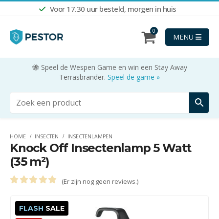
Voor 17.30 uur besteld, morgen in huis
0
MENU
🐝 Speel de Wespen Game en win een Stay Away
Terrasbrander.
Speel de game »
HOME
INSECTEN
INSECTENLAMPEN
Knock Off Insectenlamp 5 Watt
(35 m²)
(Er zijn nog geen reviews.)
0
out of 5
FLASH
SALE