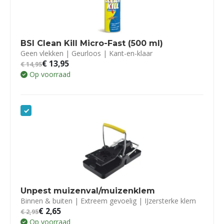
BSI Clean Kill Micro-Fast (500 ml)
Geen vlekken | Geurloos | Kant-en-klaar
€
13,95
€
14,95
Op voorraad
Unpest muizenval/muizenklem
Binnen & buiten | Extreem gevoelig | IJzersterke klem
€
2,65
€
2,95
Op voorraad