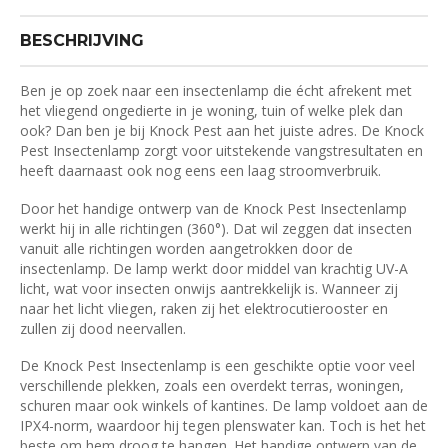
BESCHRIJVING
Ben je op zoek naar een insectenlamp die écht afrekent met
het vliegend ongedierte in je woning, tuin of welke plek dan
ook? Dan ben je bij Knock Pest aan het juiste adres. De Knock
Pest Insectenlamp zorgt voor uitstekende vangstresultaten en
heeft daarnaast ook nog eens een laag stroomverbruik.
Door het handige ontwerp van de Knock Pest Insectenlamp
werkt hij in alle richtingen (360°). Dat wil zeggen dat insecten
vanuit alle richtingen worden aangetrokken door de
insectenlamp. De lamp werkt door middel van krachtig UV-A
licht, wat voor insecten onwijs aantrekkelijk is. Wanneer zij
naar het licht vliegen, raken zij het elektrocutierooster en
zullen zij dood neervallen.
De Knock Pest Insectenlamp is een geschikte optie voor veel
verschillende plekken, zoals een overdekt terras, woningen,
schuren maar ook winkels of kantines. De lamp voldoet aan de
IPX4-norm, waardoor hij tegen plenswater kan. Toch is het het
beste om hem droog te hangen. Het handige ontwerp van de