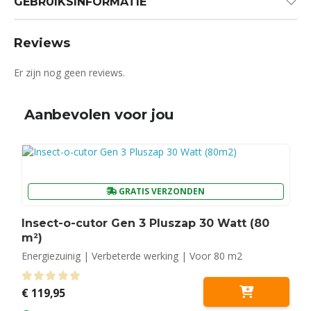
GEBRUIKSINFORMATIE
Reviews
Er zijn nog geen reviews.
Aanbevolen voor jou
GRATIS VERZONDEN
Insect-o-cutor Gen 3 Pluszap 30 Watt (80
m²)
Energiezuinig | Verbeterde werking | Voor 80 m2
0
out of 5
€
119,95