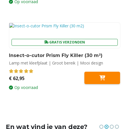
Op voorraad
GRATIS VERZONDEN
Insect-o-cutor Prism Fly Killer (30 m²)
Lamp met kleefplaat | Groot bereik | Mooi design
5.00
out of 5
€
62,95
Op voorraad
En wat vind je van deze?