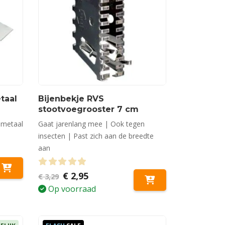
taal
Bijenbekje RVS
stootvoegrooster 7 cm
d metaal
Gaat jarenlang mee | Ook tegen
insecten | Past zich aan de breedte
aan
0
out of 5
Oorspronkelijke
Huidige
€
2,95
€
3,29
prijs
prijs
Op voorraad
was:
is:
€ 3,29.
€ 2,95.