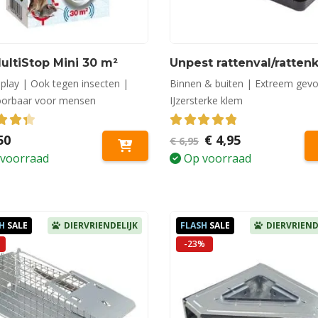
ultiStop Mini 30 m²
Unpest rattenval/ratten
 play | Ook tegen insecten |
Binnen & buiten | Extreem gevo
oorbaar voor mensen
IJzersterke klem
out of 5
4.83
out of 5
Oorspronkelijke
Huidige
50
€
4,95
€
6,95
prijs
prijs
voorraad
Op voorraad
was:
is:
€ 6,95.
€ 4,95.
H
SALE
DIERVRIENDELIJK
FLASH
SALE
DIERVRIEND
-23%