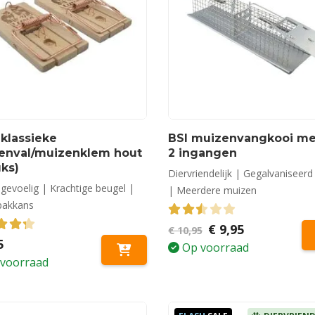
klassieke
BSI muizenvangkooi me
enval/muizenklem hout
2 ingangen
uks)
Diervriendelijk | Gegalvaniseer
 gevoelig | Krachtige beugel |
| Meerdere muizen
pakkans
2.50
out of 5
Oorspronkelijke
Huidige
€
9,95
€
10,95
prijs
prijs
out of 5
5
Op voorraad
was:
is:
voorraad
€ 10,95.
€ 9,95.