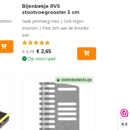
Bijenbekje RVS
stootvoegrooster 5 cm
 zetten
Gaat jarenlang mee | Ook tegen
insecten | Past zich aan de breedte
aan
5.00
out of 5
Oorspronkelijke
Huidige
€
2,65
€
2,79
prijs
prijs
Op voorraad
was:
is:
€ 2,79.
€ 2,65.
DIERVRIENDELIJK
8,5