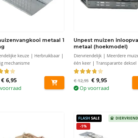
muizenvangkooi metaal 1
Unpest muizen inloopva
ng
metaal (hoekmodel)
endelijke keuze | Herbruikbaar |
Diervriendelijk | Meerdere muiz
ig mechanisme
één keer | Transparante deksel
out of 5
Oorspronkelijke
Huidige
3.80
out of 5
Oorspronkelijke
Huidige
€
6,95
€
9,95
€
12,95
prijs
prijs
prijs
prijs
voorraad
Op voorraad
was:
is:
was:
is:
€ 7,50.
€ 6,95.
€ 12,95.
€ 9,95.
FLASH
SALE
DIERVRIEND
-9%