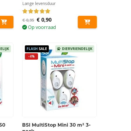
Lange levensduur
5.00
out of 5
Oorspronkelijke
Huidige
€
0,90
€
0,95
prijs
prijs
Op voorraad
was:
is:
€ 0,95.
€ 0,90.
ELIJK
FLASH
SALE
DIERVRIENDELIJK
-4%
150
BSI MultiStop Mini 30 m² 3-