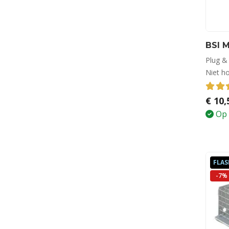
BSI M
Plug &
Niet h
4.40
€
10,
Op 
FLAS
-7%