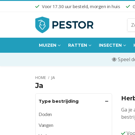
Voor 17.30 uur besteld, morgen in huis
G
MUIZEN
RATTEN
INSECTEN
🐝 Speel 
HOME
JA
Ja
Herb
Type bestrijding
Ga je 
Doden
bestr
Vangen
Voo