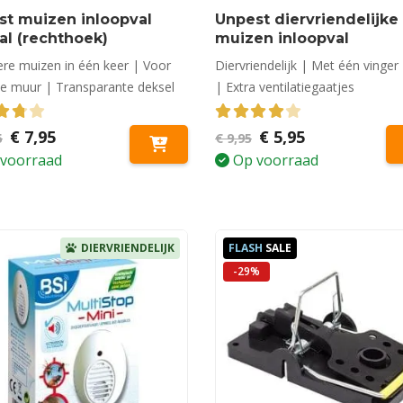
st muizen inloopval
Unpest diervriendelijke
al (rechthoek)
muizen inloopval
re muizen in één keer | Voor
Diervriendelijk | Met één vinger
de muur | Transparante deksel
| Extra ventilatiegaatjes
out of 5
Oorspronkelijke
Huidige
4.06
out of 5
Oorspronkelijke
Huidige
€
7,95
€
5,95
5
€
9,95
prijs
prijs
prijs
prijs
voorraad
Op voorraad
was:
is:
was:
is:
€ 11,95.
€ 7,95.
€ 9,95.
€ 5,95.
DIERVRIENDELIJK
FLASH
SALE
-29%