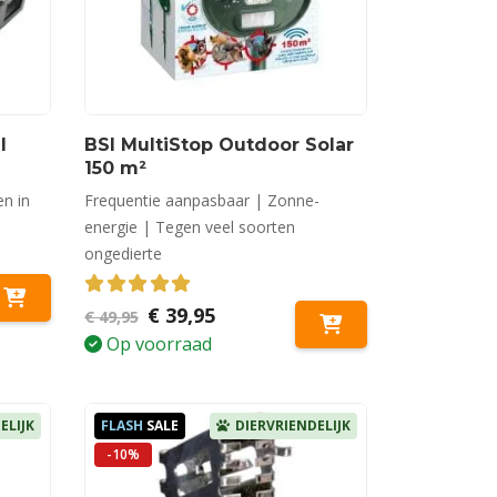
l
BSI MultiStop Outdoor Solar
150 m²
en in
Frequentie aanpasbaar | Zonne-
energie | Tegen veel soorten
ongedierte
5.00
out of 5
Oorspronkelijke
Huidige
€
39,95
€
49,95
prijs
prijs
Op voorraad
was:
is:
€ 49,95.
€ 39,95.
ELIJK
FLASH
SALE
DIERVRIENDELIJK
-10%