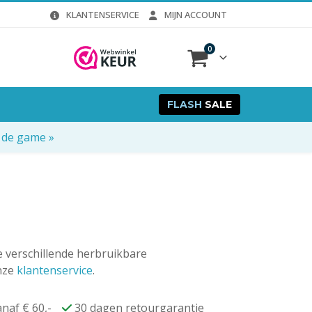
KLANTENSERVICE
MIJN ACCOUNT
0
FLASH
SALE
 de game »
je verschillende herbruikbare
onze
klantenservice
.
naf € 60,-
30 dagen retourgarantie