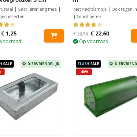
tvoegrooster 5 cm
m²
rijstaal | Gaat jarenlang mee |
Met nachtlampje | Ook tegen i
gen insecten
| Groot bereik
out of 5
Oorspronkelijke
Huidige
3.81
out of 5
Oorspronkelijke
Huidige
€
1,25
€
22,60
€
26,50
prijs
prijs
prijs
prijs
voorraad
Op voorraad
was:
is:
was:
is:
€ 1,95.
€ 1,25.
€ 26,50.
€ 22,60.
H
SALE
DIERVRIENDELIJK
FLASH
SALE
DIERVRIEND
%
-40%