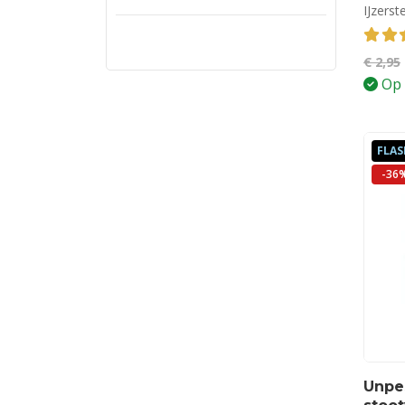
IJzerst
4.19
€
2,95
Op 
FLAS
-36
Unpe