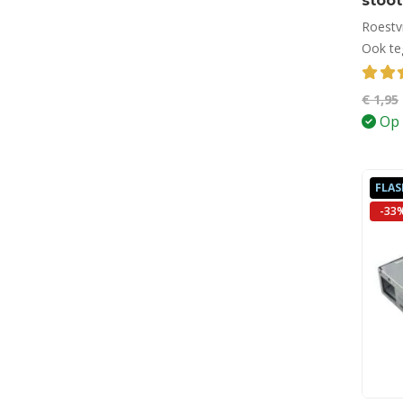
stoo
Roestv
Ook te
4.00
€
1,95
Op 
FLAS
-33