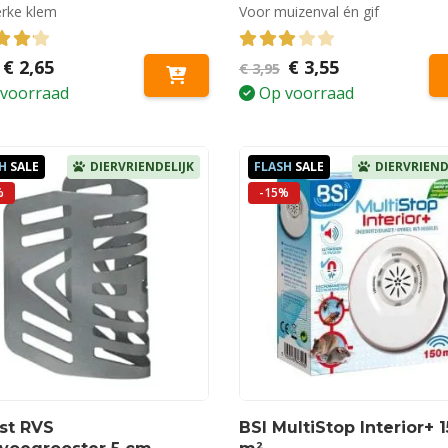
erke klem
Voor muizenval én gif
out of 5
Oorspronkelijke
Huidige
3.00
out of 5
Oorspronkelijke
Huidige
€
2,65
€
3,55
€
3,95
prijs
prijs
prijs
prijs
voorraad
Op voorraad
was:
is:
was:
is:
€ 2,95.
€ 2,65.
€ 3,95.
€ 3,55.
H
SALE
DIERVRIENDELIJK
FLASH
SALE
DIERVRIEND
%
-15%
st RVS
BSI MultiStop Interior+ 