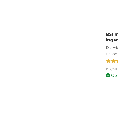
BSI 
inga
Diervri
Gevoel
3.88
€
7,50
Op 