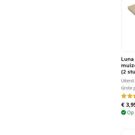
Luna 
muiz
(2 st
Uiterst
Grote 
4.33
€
3,9
Op 