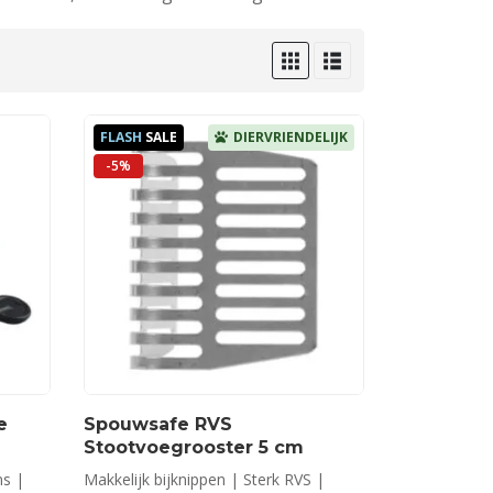
FLASH
SALE
DIERVRIENDELIJK
-5%
e
Spouwsafe RVS
Stootvoegrooster 5 cm
ns |
Makkelijk bijknippen | Sterk RVS |