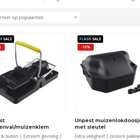
H
SALE
FLASH
SALE
%
-10%
st
Unpest muizenlokdoosj
enval/muizenklem
met sleutel
 & buiten | Extreem gevoelig |
Extra veiligheid | Grotere pakka