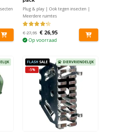
pack
nsecten
Plug & play | Ook tegen insecten |
Meerdere ruimtes
4.28
out of 5
Oorspronkelijke
Huidige
€
26,95
€
27,95
prijs
prijs
Op voorraad
was:
is:
€ 27,95.
€ 26,95.
ELIJK
FLASH
SALE
DIERVRIENDELIJK
-5%