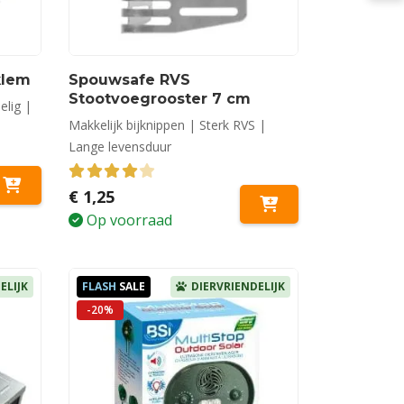
klem
Spouwsafe RVS
Stootvoegrooster 7 cm
elig |
Makkelijk bijknippen | Sterk RVS |
Lange levensduur
4.00
out of 5
€
1,25
Op voorraad
ELIJK
FLASH
SALE
DIERVRIENDELIJK
-20%