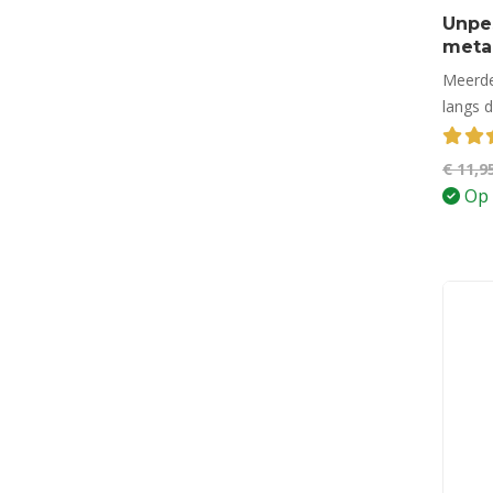
Unpe
meta
Meerde
langs 
3.79
€
11,9
Op 