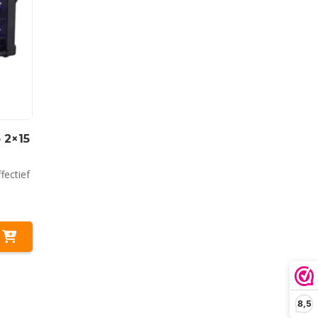
 2×15
fectief
8,5