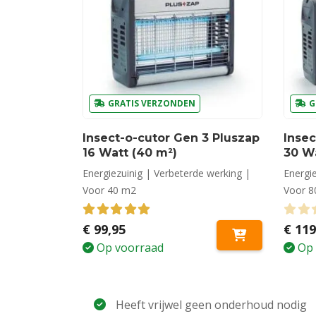
GRATIS VERZONDEN
G
Insect-o-cutor Gen 3 Pluszap
Insec
16 Watt (40 m²)
30 Wa
Energiezuinig | Verbeterde werking |
Energi
Voor 40 m2
Voor 8
5.00
out of 5
0
ou
€
99,95
€
119
Op voorraad
Op 
Heeft vrijwel geen onderhoud nodig