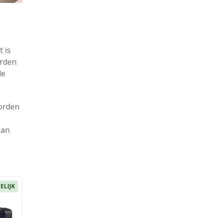
 is
orden
de
worden
aan
ELIJK