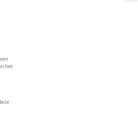
 een
an het
e
deze