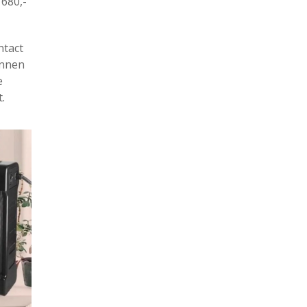
680,-
ntact
unnen
e
.