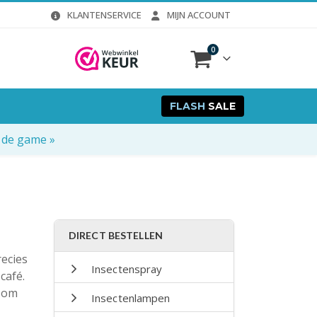
KLANTENSERVICE
MIJN ACCOUNT
0
FLASH
SALE
 de game »
DIRECT BESTELLEN
recies
Insectenspray
café.
s om
Insectenlampen