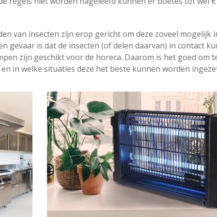
 regels niet worden nageleefd kunnen er boetes tot wel € 
jden van insecten zijn erop gericht om deze zoveel mogelijk i
een gevaar is dat de insecten (of delen daarvan) in contact k
mpen zijn geschikt voor de horeca. Daarom is het goed om t
 en in welke situaties deze het beste kunnen worden ingezet