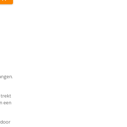
angen.
trekt
in een
rdoor