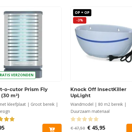
OP = OP
-3%
RATIS VERZONDEN
t-o-cutor Prism Fly
Knock Off InsectKiller
r (30 m²)
UpLight
et kleefplaat | Groot bereik |
Wandmodel | 80 m2 bereik |
esign
Duurzaam materiaal
out of 5
0
out of 5
Oorspronkelijke
Huidige
95
€
45,95
€
47,50