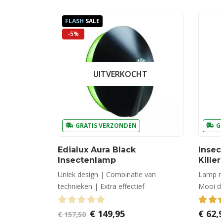
FLASH
SALE
-5%
UITVERKOCHT
GRATIS VERZONDEN
G
Edialux Aura Black
Insec
Insectenlamp
Kille
Uniek design | Combinatie van
Lamp m
technieken | Extra effectief
Mooi d
0
out of 5
Oorspronkelijke
Huidige
5.00
€
149,95
€
62,
€
157,50