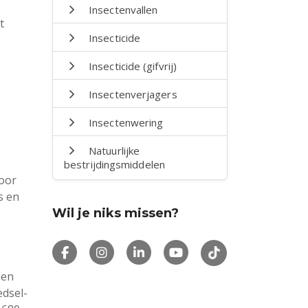
Insectenvallen
t
Insecticide
Insecticide (gifvrij)
Insectenverjagers
Insectenwering
Natuurlijke
bestrijdingsmiddelen
voor
s en
Wil je niks missen?
len
edsel-