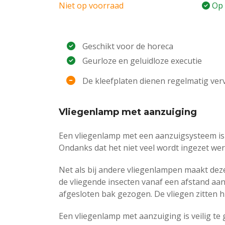
prijs
prijs
Niet op voorraad
Op 
was:
is:
€ 157,50.
€ 149,95.
G
eschikt voor de horeca
Geurloze en geluidloze executie
De kleefplaten dienen regelmatig ve
Vliegenlamp met aanzuiging
Een vliegenlamp met een aanzuigsysteem is 
Ondanks dat het niet veel wordt ingezet wer
Net als bij andere vliegenlampen maakt de
de vliegende insecten vanaf een afstand aa
afgesloten bak gezogen. De vliegen zitten 
Een vliegenlamp met aanzuiging is veilig t