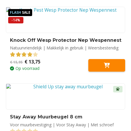
FLASH
SALE
-14%
Knock Off Wesp Protector Nep Wespennest
Natuurvriendelijk | Makkelijk in gebruik | Weersbestendig
Oorspronkelijke
Huidige
€
13,75
4.00
out of 5
€
15,95
prijs
prijs
Op voorraad
was:
is:
€ 15,95.
€ 13,75.
Stay Away Muurbeugel 8 cm
Voor muurbevestiging | Voor Stay Away | Met schroef