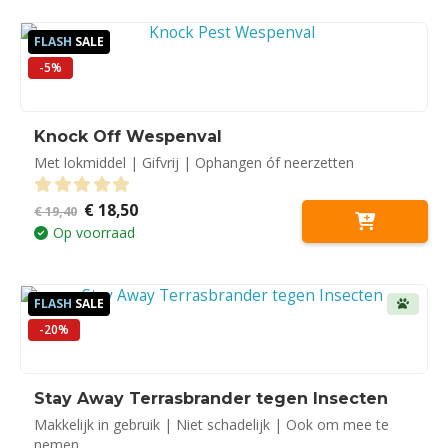
FLASH
SALE
-5%
Knock Off Wespenval
Met lokmiddel | Gifvrij | Ophangen óf neerzetten
Oorspronkelijke
Huidige
€
18,50
0
out of 5
€
19,40
prijs
prijs
Op voorraad
was:
is:
€ 19,40.
€ 18,50.
FLASH
SALE
-20%
Stay Away Terrasbrander tegen Insecten
Makkelijk in gebruik | Niet schadelijk | Ook om mee te
nemen