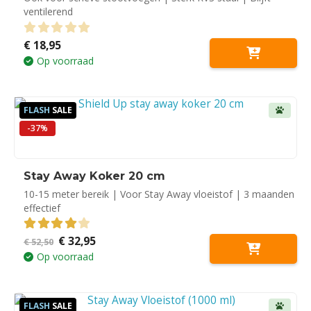
ventilerend
€
18,95
0
out of 5
Op voorraad
FLASH
SALE
-37%
Stay Away Koker 20 cm
10-15 meter bereik | Voor Stay Away vloeistof | 3 maanden
effectief
Oorspronkelijke
Huidige
€
32,95
4.00
out of 5
€
52,50
prijs
prijs
Op voorraad
was:
is:
€ 52,50.
€ 32,95.
FLASH
SALE