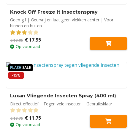
Knock Off Freeze It Insectenspray
Geen gif | Geurvrij en laat geen vlekken achter | Voor
binnen en buiten
Oorspronkelijke
Huidige
€
17,95
3.00
out of 5
€
18,85
prijs
prijs
Op voorraad
was:
is:
€ 18,85.
€ 17,95.
FLASH
SALE
-15%
Luxan Vliegende Insecten Spray (400 ml)
Direct effectief | Tegen vele insecten | Gebruiksklaar
Oorspronkelijke
Huidige
€
11,75
0
out of 5
€
13,75
prijs
prijs
Op voorraad
was:
is:
€ 13,75.
€ 11,75.