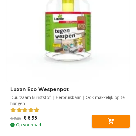
Luxan Eco Wespenpot
Duurzaam kunststof | Herbruikbaar | Ook makkelijk op te
hangen
Oorspronkelijke
Huidige
€
6,95
5.00
out of 5
€
8,25
prijs
prijs
Op voorraad
was:
is:
€ 8,25.
€ 6,95.