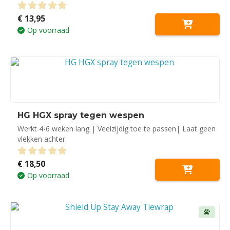
€
13,95
0
out of 5
Op voorraad
HG HGX spray tegen wespen
Werkt 4-6 weken lang | Veelzijdig toe te passen| Laat geen
vlekken achter
€
18,50
0
out of 5
Op voorraad