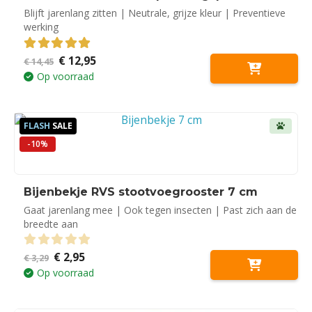
Blijft jarenlang zitten | Neutrale, grijze kleur | Preventieve
werking
Oorspronkelijke
Huidige
€
12,95
5.00
out of 5
€
14,45
prijs
prijs
Op voorraad
was:
is:
€ 14,45.
€ 12,95.
FLASH
SALE
-10%
Bijenbekje RVS stootvoegrooster 7 cm
Gaat jarenlang mee | Ook tegen insecten | Past zich aan de
breedte aan
Oorspronkelijke
Huidige
€
2,95
0
out of 5
€
3,29
prijs
prijs
Op voorraad
was:
is:
€ 3,29.
€ 2,95.