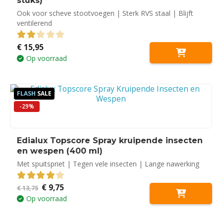
stuks)
Ook voor scheve stootvoegen | Sterk RVS staal | Blijft
ventilerend
€
15,95
2.00
out of 5
Op voorraad
FLASH
SALE
-29%
Edialux Topscore Spray kruipende insecten
en wespen (400 ml)
Met spuitspriet | Tegen vele insecten | Lange nawerking
Oorspronkelijke
Huidige
€
9,75
4.00
out of 5
€
13,75
prijs
prijs
Op voorraad
was:
is:
€ 13,75.
€ 9,75.