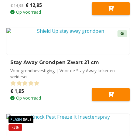
Oorspronkelijke
Huidige
€
12,95
0
out of 5
€
14,95
prijs
prijs
Op voorraad
was:
is:
€ 14,95.
€ 12,95.
Stay Away Grondpen Zwart 21 cm
Voor grondbevestiging | Voor de Stay Away koker en
weideset
€
1,95
0
out of 5
Op voorraad
FLASH
SALE
-5%