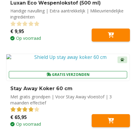
Luxan Eco Wespenlokstof (500 ml)
Handige navulling | Extra aantrekkelijk | Milieuvriendelijke
ingrediënten
€
9,95
0
out of 5
Op voorraad
GRATIS VERZONDEN
Stay Away Koker 60 cm
Met gratis grondpen | Voor Stay Away vloeistof | 3
maanden effectief
€
65,95
4.00
out of 5
Op voorraad