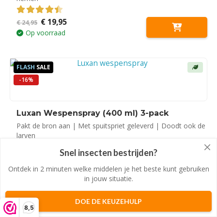
Oorspronkelijke
Huidige
€
19,95
4.50
out of 5
€
24,95
prijs
prijs
Op voorraad
was:
is:
€ 24,95.
€ 19,95.
FLASH
SALE
-16%
Luxan Wespenspray (400 ml) 3-pack
Pakt de bron aan | Met spuitspriet geleverd | Doodt ook de
larven
Snel plaagdieren bestrijden?
Snel insecten bestrijden?
Oorspronkelijke
Huidige
€
34,95
0
out of 5
€
41,85
prijs
prijs
Ontdek in 2 minuten welke middelen je het beste kunt gebruiken
Doe de keuzehulp en ontdek welke bestrijdingsmiddelen je het
Op voorraad
was:
is:
beste kunt gebruiken in jouw situatie.
in jouw situatie.
€ 41,85.
€ 34,95.
DOE DE KEUZEHULP
DOE DE KEUZEHULP
8,5