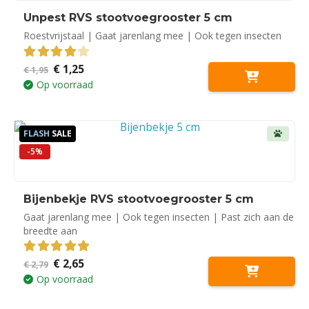
Unpest RVS stootvoegrooster 5 cm
Roestvrijstaal | Gaat jarenlang mee | Ook tegen insecten
Oorspronkelijke
Huidige
€
1,25
4.00
out of 5
€
1,95
prijs
prijs
Op voorraad
was:
is:
€ 1,95.
€ 1,25.
FLASH
SALE
-5%
Bijenbekje RVS stootvoegrooster 5 cm
Gaat jarenlang mee | Ook tegen insecten | Past zich aan de
breedte aan
Oorspronkelijke
Huidige
€
2,65
5.00
out of 5
€
2,79
prijs
prijs
Op voorraad
was:
is:
€ 2,79.
€ 2,65.