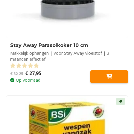
Stay Away Parasolkoker 10 cm
Makkelijk ophangen | Voor Stay Away vloeistof | 3
maanden effectief
Oorspronkelijke
Huidige
€
27,95
0
out of 5
€
32,25
prijs
prijs
Op voorraad
was:
is:
€ 32,25.
€ 27,95.