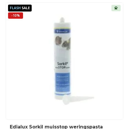
FLASH
SALE
-10%
Edialux Sorkil muisstop weringspasta