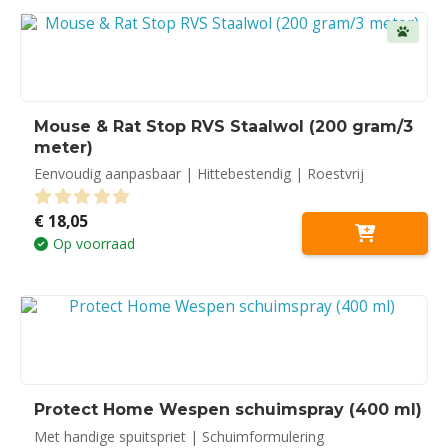
Mouse & Rat Stop RVS Staalwol (200 gram/3
meter)
Eenvoudig aanpasbaar | Hittebestendig | Roestvrij
€
18,05
0
out of 5
Op voorraad
Protect Home Wespen schuimspray (400 ml)
Met handige spuitspriet | Schuimformulering