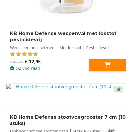
KB Home Defense wespenval met lokstof
pesticidevrij
Werkt een heel seizoen | Met lokstof | Pesticidevrij
Oorspronkelijke
Huidige
€
12,95
5.00
out of 5
€
13,75
prijs
prijs
Op voorraad
was:
is:
€ 13,75.
€ 12,95.
KB Home Defense stootvoegrooster 7 cm (10
stuks)
Ook voor scheve stootvoegen | Sterk RVS staal | Blijft