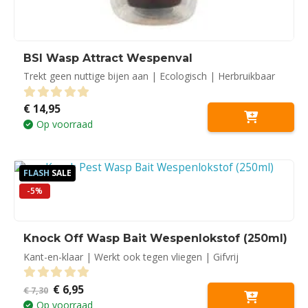
BSI Wasp Attract Wespenval
Trekt geen nuttige bijen aan | Ecologisch | Herbruikbaar
€
14,95
0
out of 5
Op voorraad
FLASH
SALE
-5%
Knock Off Wasp Bait Wespenlokstof (250ml)
Kant-en-klaar | Werkt ook tegen vliegen | Gifvrij
Oorspronkelijke
Huidige
€
6,95
0
out of 5
€
7,30
prijs
prijs
Op voorraad