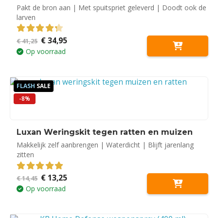
Pakt de bron aan | Met spuitspriet geleverd | Doodt ook de
larven
Oorspronkelijke
Huidige
€
34,95
4.33
out of 5
€
41,25
prijs
prijs
Op voorraad
was:
is:
€ 41,25.
€ 34,95.
FLASH
SALE
-8%
Luxan Weringskit tegen ratten en muizen
Makkelijk zelf aanbrengen | Waterdicht | Blijft jarenlang
zitten
Oorspronkelijke
Huidige
€
13,25
5.00
out of 5
€
14,45
prijs
prijs
Op voorraad
was:
is:
€ 14,45.
€ 13,25.