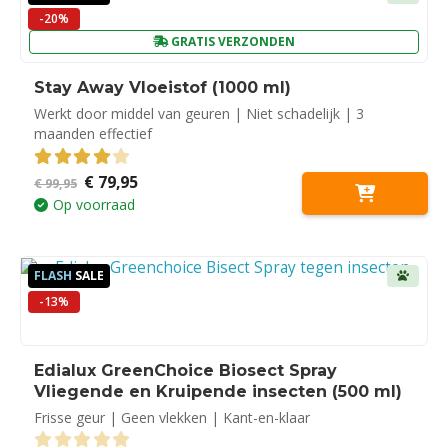
-20%
GRATIS VERZONDEN
Stay Away Vloeistof (1000 ml)
Werkt door middel van geuren | Niet schadelijk | 3
maanden effectief
Oorspronkelijke
Huidige
€
79,95
4.00
out of 5
€
99,95
prijs
prijs
Op voorraad
was:
is:
€ 99,95.
€ 79,95.
FLASH
SALE
-13%
Edialux GreenChoice Biosect Spray
Vliegende en Kruipende insecten (500 ml)
Frisse geur | Geen vlekken | Kant-en-klaar