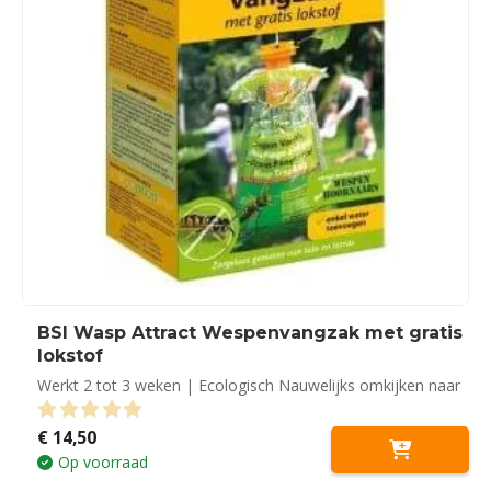
BSI Wasp Attract Wespenvangzak met gratis
lokstof
Werkt 2 tot 3 weken | Ecologisch Nauwelijks omkijken naar
€
14,50
0
out of 5
Op voorraad