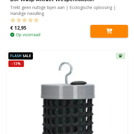
Trekt geen nuttige bijen aan | Ecologische oplossing |
Handige navulling
€
12,95
0
out of 5
Op voorraad
FLASH
SALE
-13%