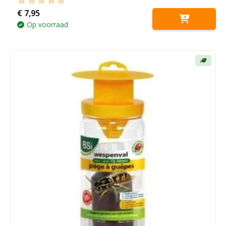
€
7,95
0
out of 5
Op voorraad