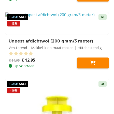
was:
is:
€ 7,30.
€ 6,95.
FLASH
SALE
-13%
Unpest afdichtwol (200 gram/3 meter)
Ventilerend | Makkelijk op maat maken | Hittebestendig
Oorspronkelijke
Huidige
€
12,95
0
out of 5
€
14,95
prijs
prijs
Op voorraad
was:
is:
€ 14,95.
€ 12,95.
FLASH
SALE
-16%