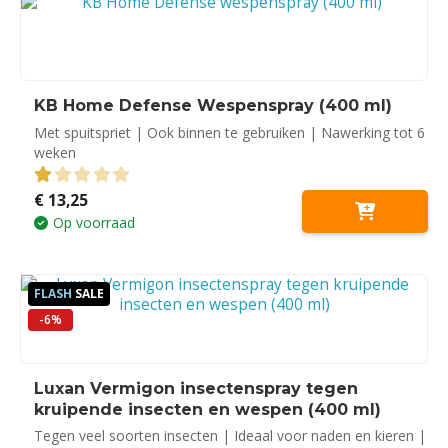
KB Home Defense Wespenspray (400 ml)
Met spuitspriet | Ook binnen te gebruiken | Nawerking tot 6
weken
€
13,25
1.00
out of 5
Op voorraad
FLASH
SALE
-6%
Luxan Vermigon insectenspray tegen
kruipende insecten en wespen (400 ml)
Tegen veel soorten insecten | Ideaal voor naden en kieren |