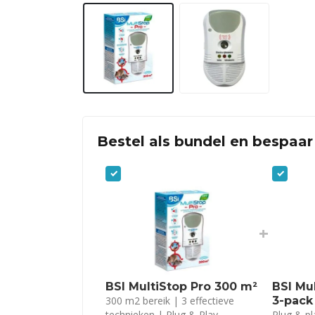
Bestel als bundel en bespaar
+
BSI MultiStop Pro 300 m²
BSI Mu
300 m2 bereik | 3 effectieve
3-pack
technieken | Plug & Play
Plug & pl