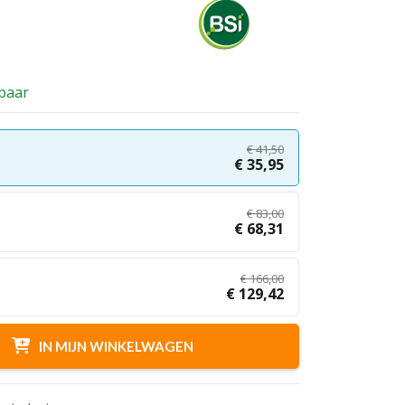
ijke
rbaar
€
41,50
€
35,95
€
83,00
€
68,31
€
166,00
€
129,42
IN MIJN WINKELWAGEN