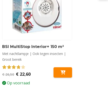
BSI MultiStop Interior+ 150 m²
Met nachtlampje | Ook tegen insecten |
Groot bereik
3.81
out of 5
Oorspronkelijke
Huidige
€
22,60
€
26,50
prijs
prijs
was:
is:
Op voorraad
€ 26,50.
€ 22,60.