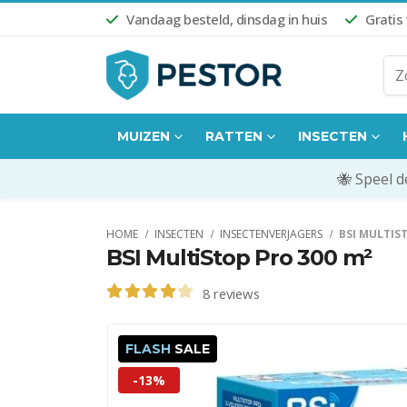
Vandaag besteld, dinsdag in huis
Gratis
MUIZEN
RATTEN
INSECTEN
🐝 Speel 
HOME
INSECTEN
INSECTENVERJAGERS
BSI MULTIS
BSI MultiStop Pro 300 m²
8
reviews
4.13
out of 5
FLASH
SALE
-13%