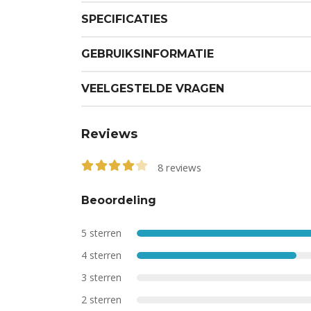
SPECIFICATIES
GEBRUIKSINFORMATIE
VEELGESTELDE VRAGEN
Reviews
8
reviews
4.13
out of 5
Beoordeling
5 sterren
4 sterren
3 sterren
2 sterren