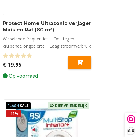
Protect Home Ultrasonic verjager
Muis en Rat (80 m²)
Wisselende frequenties | Ook tegen
kruipende ongedierte | Laag stroomverbruik
0
out of 5
€
19,95
Op voorraad
FLASH
SALE
DIERVRIENDELIJK
-15%
8,5