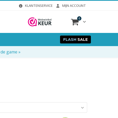
KLANTENSERVICE
MIJN ACCOUNT
0
FLASH
SALE
 de game »