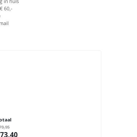
g in huis
€ 60,-
e
mail
otaal
79,95
73,40