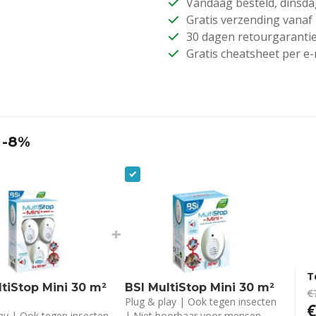
Vandaag besteld, dinsda
Gratis verzending vanaf 
30 dagen retourgaranti
Gratis cheatsheet per e-
 -8%
+
T
ltiStop Mini 30 m²
BSI MultiStop Mini 30 m²
€
Plug & play | Ook tegen insecten
€
ay | Ook tegen insecten
| Niet hoorbaar voor mensen