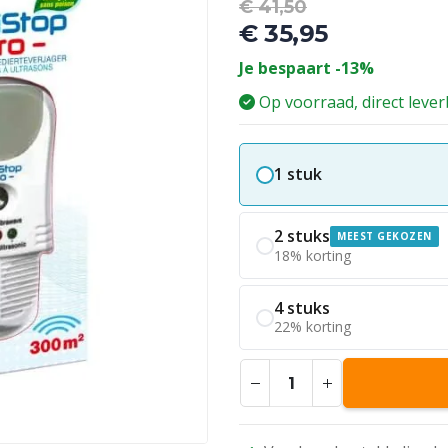
Oorspronkel
€
41,50
prijs
€
35,95
was:
Huidige
Je bespaart -13%
€ 41,50.
prijs
is:
Op voorraad, direct leve
€ 35,95.
1 stuk
2 stuks
MEEST GEKOZEN
18% korting
4 stuks
22% korting