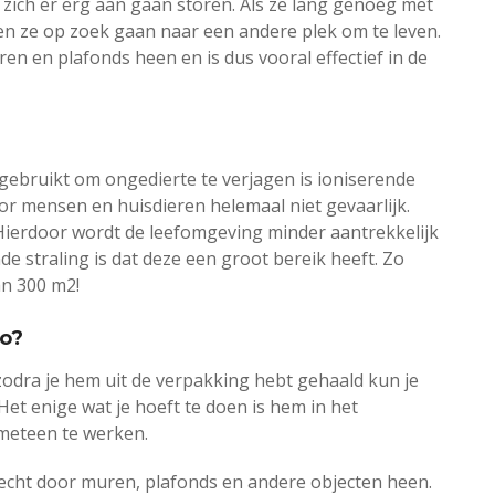
 zich er erg aan gaan storen. Als ze lang genoeg met
n ze op zoek gaan naar een andere plek om te leven.
en en plafonds heen en is dus vooral effectief in de
gebruikt om ongedierte te verjagen is ioniserende
voor mensen en huisdieren helemaal niet gevaarlijk.
. Hierdoor wordt de leefomgeving minder aantrekkelijk
e straling is dat deze een groot bereik heeft. Zo
an 300 m2!
ro?
 zodra je hem uit de verpakking hebt gehaald kun je
Het enige wat je hoeft te doen is hem in het
 meteen te werken.
lecht door muren, plafonds en andere objecten heen.