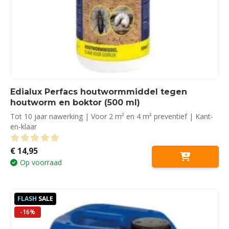
Edialux Perfacs houtwormmiddel tegen
houtworm en boktor (500 ml)
Tot 10 jaar nawerking | Voor 2 m² en 4 m² preventief | Kant-
en-klaar
€
14,95
0
out of 5
Op voorraad
FLASH
SALE
-16%