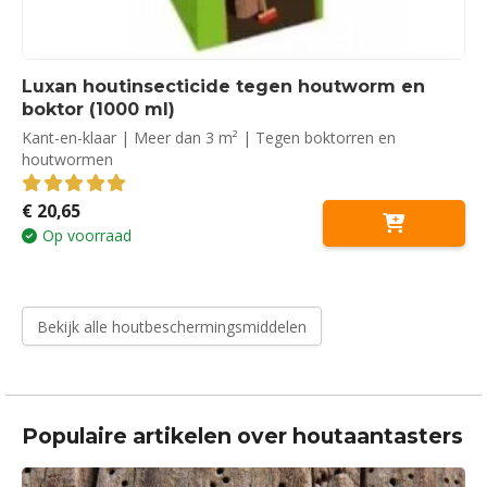
Luxan houtinsecticide tegen houtworm en
boktor (1000 ml)
Kant-en-klaar | Meer dan 3 m² | Tegen boktorren en
houtwormen
€
20,65
5.00
out of 5
Op voorraad
Bekijk alle houtbeschermingsmiddelen
Populaire artikelen over houtaantasters