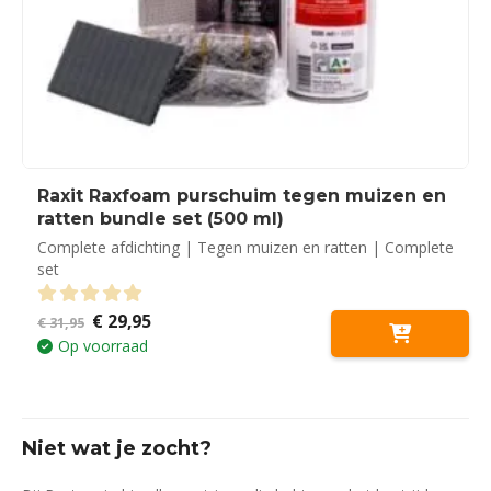
Raxit Raxfoam purschuim tegen muizen en
ratten bundle set (500 ml)
Complete afdichting | Tegen muizen en ratten | Complete
set
Oorspronkelijke
Huidige
€
29,95
0
out of 5
€
31,95
prijs
prijs
Op voorraad
was:
is:
€ 31,95.
€ 29,95.
Niet wat je zocht?