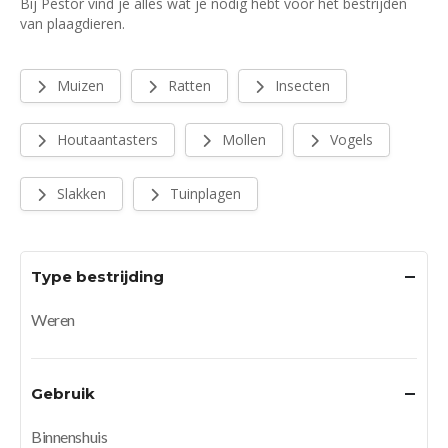
Bij Pestor vind je alles wat je nodig hebt voor het bestrijden
van plaagdieren.
Muizen
Ratten
Insecten
Houtaantasters
Mollen
Vogels
Slakken
Tuinplagen
Type bestrijding
Weren
Gebruik
Binnenshuis