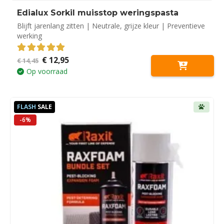
Edialux Sorkil muisstop weringspasta
Blijft jarenlang zitten | Neutrale, grijze kleur | Preventieve
werking
Oorspronkelijke
Huidige
€
12,95
5.00
out of 5
€
14,45
prijs
prijs
Op voorraad
was:
is:
€ 14,45.
€ 12,95.
FLASH
SALE
-6%