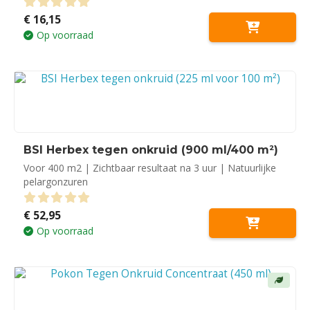
€
16,15
0
out of 5
Op voorraad
BSI Herbex tegen onkruid (900 ml/400 m²)
Voor 400 m2 | Zichtbaar resultaat na 3 uur | Natuurlijke
pelargonzuren
€
52,95
0
out of 5
Op voorraad