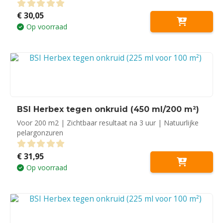
€
30,05
0
out of 5
Op voorraad
BSI Herbex tegen onkruid (450 ml/200 m²)
Voor 200 m2 | Zichtbaar resultaat na 3 uur | Natuurlijke
pelargonzuren
€
31,95
0
out of 5
Op voorraad