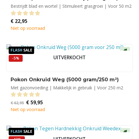
Bestrijdt blad en wortel | Stimuleert grasgroei | Voor 50 m2
€
22,95
0
out of 5
Niet op voorraad
FLASH
SALE
UITVERKOCHT
-5%
Pokon Onkruid Weg (5000 gram/250 m²)
Met gazonvoeding | Makkelijk in gebruik | Voor 250 m2
Oorspronkelijke
Huidige
€
59,95
0
out of 5
€
62,95
prijs
prijs
Niet op voorraad
was:
is:
€ 62,95.
€ 59,95.
FLASH
SALE