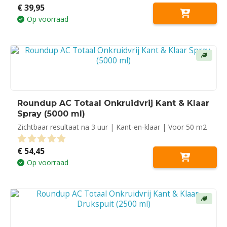
€
39,95
0
out of 5
Op voorraad
Roundup AC Totaal Onkruidvrij Kant & Klaar
Spray (5000 ml)
Zichtbaar resultaat na 3 uur | Kant-en-klaar | Voor 50 m2
€
54,45
0
out of 5
Op voorraad