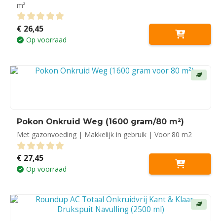
m²
€
26,45
0
out of 5
Op voorraad
Pokon Onkruid Weg (1600 gram/80 m²)
Met gazonvoeding | Makkelijk in gebruik | Voor 80 m2
€
27,45
0
out of 5
Op voorraad