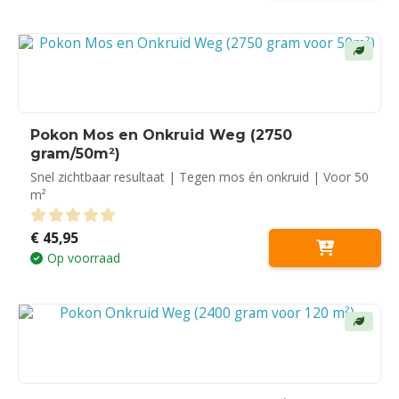
Pokon Mos en Onkruid Weg (2750
gram/50m²)
Snel zichtbaar resultaat | Tegen mos én onkruid | Voor 50
m²
€
45,95
0
out of 5
Op voorraad