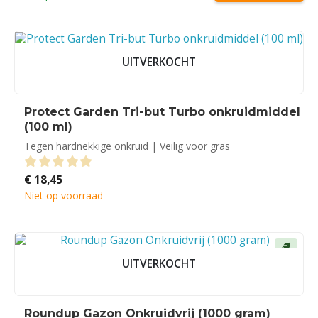
UITVERKOCHT
Protect Garden Tri-but Turbo onkruidmiddel
(100 ml)
Tegen hardnekkige onkruid | Veilig voor gras
€
18,45
0
out of 5
Niet op voorraad
UITVERKOCHT
Roundup Gazon Onkruidvrij (1000 gram)