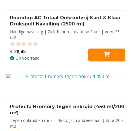
Roundup AC Totaal Onkruidvrij Kant & Klaar
Drukspuit Navulling (2500 ml)
Handige navulling | Zichtbaar resultaat na 3 uur | Voor 25
m2
€
28,45
0
out of 5
Op voorraad
Protecta Bromory tegen onkruid (450 ml/200
m²)
Tegen onkruid en mos | Biologisch afbreekbaar | Voor 200
m2