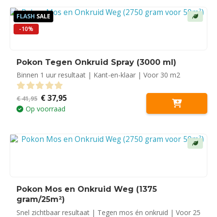
FLASH
SALE
-10%
Pokon Tegen Onkruid Spray (3000 ml)
Binnen 1 uur resultaat | Kant-en-klaar | Voor 30 m2
Oorspronkelijke
Huidige
€
37,95
0
out of 5
€
41,95
prijs
prijs
Op voorraad
was:
is:
€ 41,95.
€ 37,95.
Pokon Mos en Onkruid Weg (1375
gram/25m²)
Snel zichtbaar resultaat | Tegen mos én onkruid | Voor 25