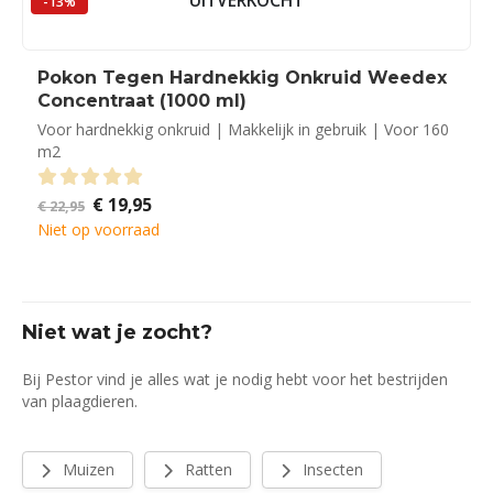
UITVERKOCHT
-13%
Pokon Tegen Hardnekkig Onkruid Weedex
Concentraat (1000 ml)
Voor hardnekkig onkruid | Makkelijk in gebruik | Voor 160
m2
Oorspronkelijke
Huidige
€
19,95
0
out of 5
€
22,95
prijs
prijs
Niet op voorraad
was:
is:
€ 22,95.
€ 19,95.
Niet wat je zocht?
Bij Pestor vind je alles wat je nodig hebt voor het bestrijden
van plaagdieren.
Muizen
Ratten
Insecten