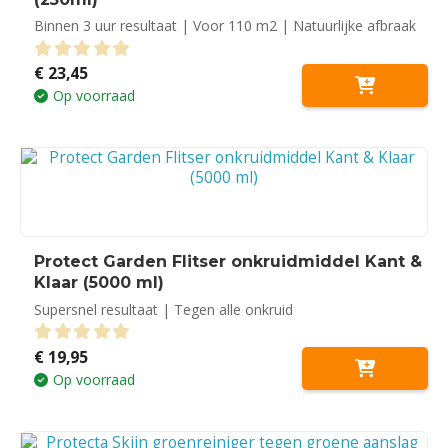
Binnen 3 uur resultaat | Voor 110 m2 | Natuurlijke afbraak
€
23,45
0
out of 5
Op voorraad
Protect Garden Flitser onkruidmiddel Kant &
Klaar (5000 ml)
Supersnel resultaat | Tegen alle onkruid
€
19,95
0
out of 5
Op voorraad