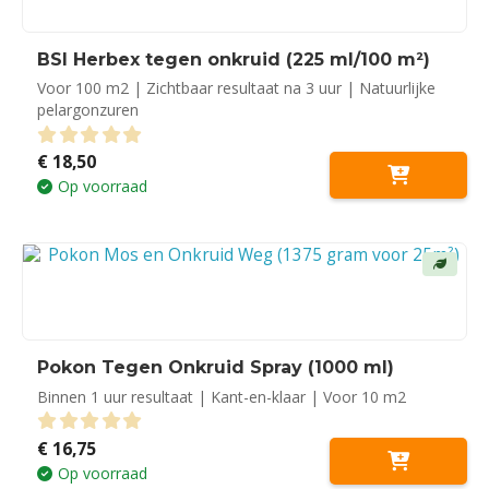
BSI Herbex tegen onkruid (225 ml/100 m²)
Voor 100 m2 | Zichtbaar resultaat na 3 uur | Natuurlijke
pelargonzuren
€
18,50
0
out of 5
Op voorraad
Pokon Tegen Onkruid Spray (1000 ml)
Binnen 1 uur resultaat | Kant-en-klaar | Voor 10 m2
€
16,75
0
out of 5
Op voorraad