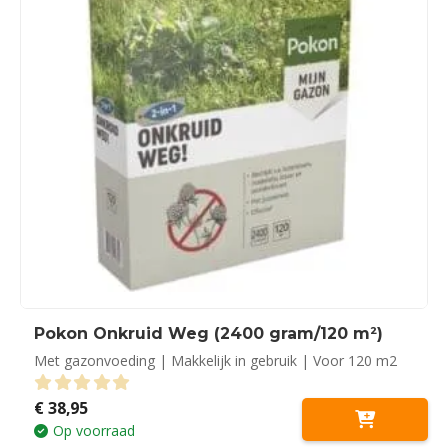
Pokon Onkruid Weg (2400 gram/120 m²)
Met gazonvoeding | Makkelijk in gebruik | Voor 120 m2
€
38,95
0
out of 5
Op voorraad