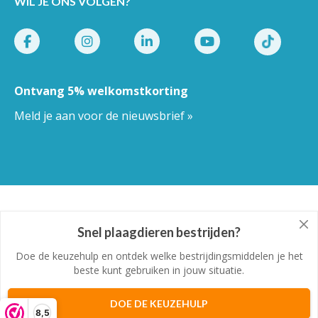
WIL JE ONS VOLGEN?
Ontvang 5% welkomstkorting
Meld je aan voor de nieuwsbrief »
Pestor.nl
© Copyright 2026
Snel plaagdieren bestrijden?
Doe de keuzehulp en ontdek welke bestrijdingsmiddelen je het
beste kunt gebruiken in jouw situatie.
Algemene voorwaarden
-
Privacy
-
Cookies
DOE DE KEUZEHULP
8,5