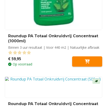
Roundup PA Totaal Onkruidvrij Concentraat
(1000ml)
Binnen 3 uur resultaat | Voor 440 m2 | Natuurlijke afbraak
€
59,95
0
out of 5
Op voorraad
Roundup PA Totaal Onkruidvrij Concentraat