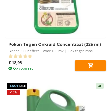
Pokon Tegen Onkruid Concentraat (225 ml)
Binnen 3 uur effect | Voor 100 m2 | Ook tegen mos
€
18,95
0
out of 5
Op voorraad
FLASH
SALE
-10%