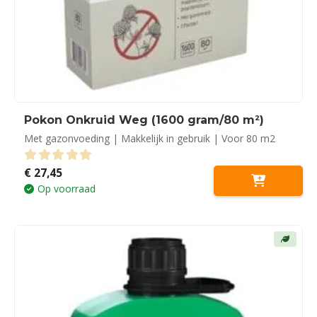
Pokon Onkruid Weg (1600 gram/80 m²)
Met gazonvoeding | Makkelijk in gebruik | Voor 80 m2
€
27,45
0
out of 5
Op voorraad