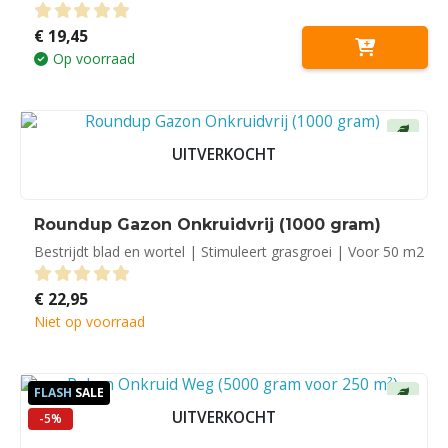
€
19,45
0
out of 5
Op voorraad
UITVERKOCHT
Roundup Gazon Onkruidvrij (1000 gram)
Bestrijdt blad en wortel | Stimuleert grasgroei | Voor 50 m2
€
22,95
0
out of 5
Niet op voorraad
FLASH
SALE
UITVERKOCHT
-5%