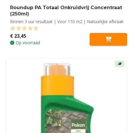
Roundup PA Totaal Onkruidvrij Concentraat
(250ml)
Binnen 3 uur resultaat | Voor 110 m2 | Natuurlijke afbraak
€
23,45
0
out of 5
Op voorraad