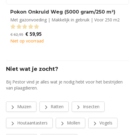
Pokon Onkruid Weg (5000 gram/250 m²)
Met gazonvoeding | Makkelijk in gebruik | Voor 250 m2
Oorspronkelijke
Huidige
€
59,95
0
out of 5
€
62,95
prijs
prijs
Niet op voorraad
was:
is:
€ 62,95.
€ 59,95.
Niet wat je zocht?
Bij Pestor vind je alles wat je nodig hebt voor het bestrijden
van plaagdieren.
Muizen
Ratten
Insecten
Houtaantasters
Mollen
Vogels