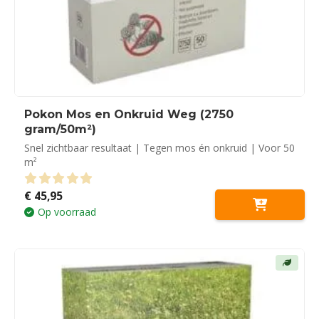
Pokon Mos en Onkruid Weg (2750
gram/50m²)
Snel zichtbaar resultaat | Tegen mos én onkruid | Voor 50
m²
€
45,95
0
out of 5
Op voorraad