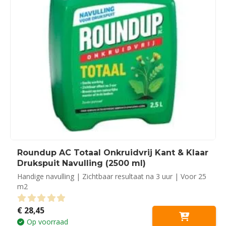
Roundup AC Totaal Onkruidvrij Kant & Klaar
Drukspuit Navulling (2500 ml)
Handige navulling | Zichtbaar resultaat na 3 uur | Voor 25
m2
€
28,45
0
out of 5
Op voorraad