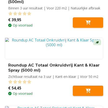
(500ml)
Binnen 3 uur resultaat | Voor 220 m2 | Natuurlijke afbraak
€
39,95
0
out of 5
Op voorraad
Roundup AC Totaal Onkruidvrij Kant & Klaar
Spray (5000 ml)
Zichtbaar resultaat na 3 uur | Kant-en-klaar | Voor 50 m2
€
54,45
0
out of 5
Op voorraad