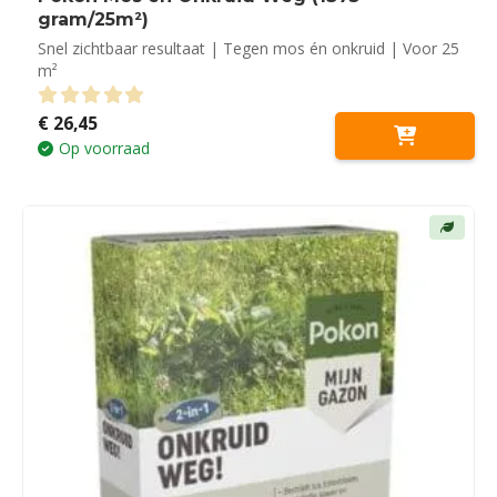
gram/25m²)
Snel zichtbaar resultaat | Tegen mos én onkruid | Voor 25
m²
€
26,45
0
out of 5
Op voorraad