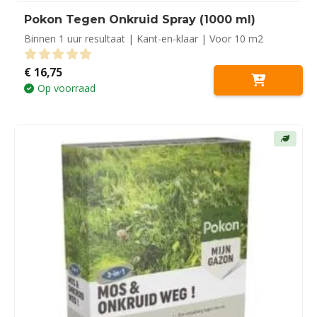
Pokon Tegen Onkruid Spray (1000 ml)
Binnen 1 uur resultaat | Kant-en-klaar | Voor 10 m2
€
16,75
0
out of 5
Op voorraad