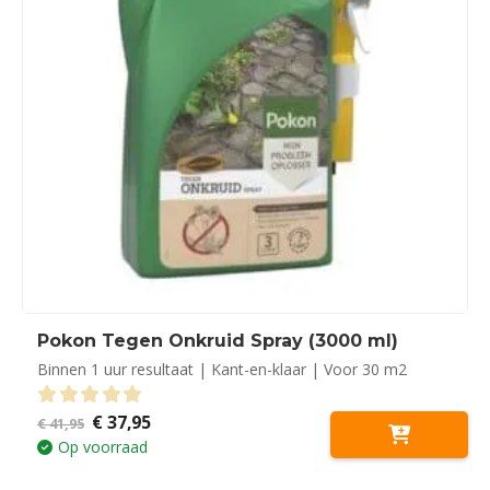
Pokon Tegen Onkruid Spray (3000 ml)
Binnen 1 uur resultaat | Kant-en-klaar | Voor 30 m2
Oorspronkelijke
Huidige
€
37,95
0
out of 5
€
41,95
prijs
prijs
Op voorraad
was:
is:
€ 41,95.
€ 37,95.