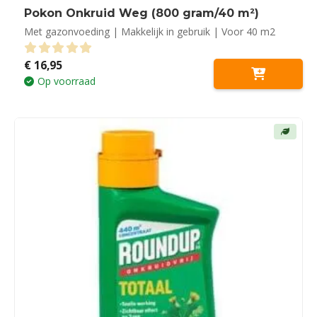
Pokon Onkruid Weg (800 gram/40 m²)
Met gazonvoeding | Makkelijk in gebruik | Voor 40 m2
€
16,95
0
out of 5
Op voorraad