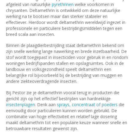
afgeleid van natuurlijke
pyrethrinen
welke voorkomen in
chrysanten. Deltamethrin is ontwikkeld om deze natuurlijke
werking na te bootsen maar dan sterker stabieler en
effectiever. Hierdoor wordt deltamethrin wereldwijd ingezet in
professionele en particuliere bestrijdingsmiddelen tegen een
breed scala aan insecten.
Binnen de plaagdierbestrijding staat deltamethrin bekend om
zijn snelle werking lange nawerking en brede inzetbaarheid. De
stof wordt toegepast in insecticiden voor gebruik in en rondom
woningen bedrijfspanden stallen en opslagruimtes. Ook in de
landbouw en volksgezondheid speelt deltamethrin een
belangrijke rol bijvoorbeeld bij de bestrijding van muggen en
andere ziekteoverdragende insecten.
Bij Pestor zie je deltamethrin vooral terug in producten die
gericht zijn op het effectief bestrijden van hardnekkige
insectenplagen
. Denk aan
sprays, concentraat of poeders
die
eenvoudig door particulieren kunnen worden gebruikt. De
combinatie van hoge effectiviteit en relatief lage dosering
maakt deltamethrin tot een populaire keuze wanneer snelle en
betrouwbare resultaten gewenst zijn.