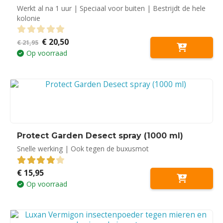
Werkt al na 1 uur | Speciaal voor buiten | Bestrijdt de hele
kolonie
Oorspronkelijke
Huidige
€
20,50
0
out of 5
€
21,95
prijs
prijs
Op voorraad
was:
is:
€ 21,95.
€ 20,50.
Protect Garden Desect spray (1000 ml)
Snelle werking | Ook tegen de buxusmot
€
15,95
4.00
out of 5
Op voorraad