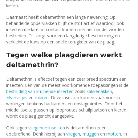
kieren.
Daarnaast heeft deltamethrin een lange nawerking. Op
behandelde oppervlakken blijft de stof actief waardoor ook
insecten die later in contact komen met het middel worden
bestreden. Dit zorgt voor een langdurige bescherming en
verkleint de kans op een snelle terugkeer van de plaag.
Tegen welke plaagdieren werkt
deltamethrin?
Deltamethrin is effectief tegen een zeer breed spectrum aan
insecten. Een van de meest voorkomende toepassingen is de
bestrijding van kruipende insecten
zoals
kakkerlakken
,
zilvervisjes
en
mieren
. Deze insecten komen vaak voor in
woningen keukens badkamers en opslagruimtes. Door het
middel toe te passen op looproutes schuilplaatsen en kieren
wordt de plaag gericht aangepakt.
Ook tegen
vliegende insecten
is deltamethrin zeer
doeltreffend. Denk hierbij aan
vliegen
,
muggen
en
motten
. In