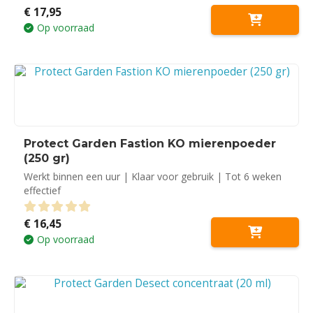
€
17,95
0
out of 5
Op voorraad
Protect Garden Fastion KO mierenpoeder
(250 gr)
Werkt binnen een uur | Klaar voor gebruik | Tot 6 weken
effectief
€
16,45
0
out of 5
Op voorraad