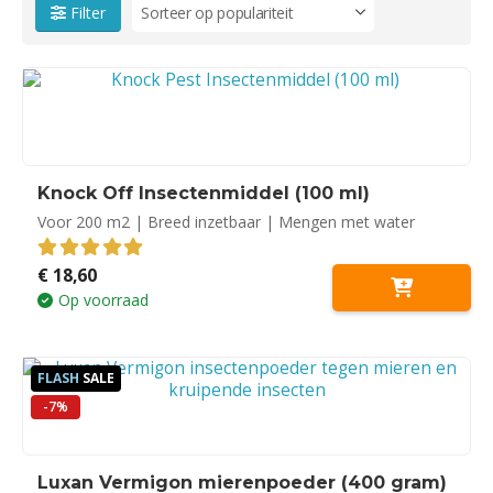
Filter
Knock Off Insectenmiddel (100 ml)
Voor 200 m2 | Breed inzetbaar | Mengen met water
€
18,60
5.00
out of 5
Op voorraad
FLASH
SALE
-7%
Luxan Vermigon mierenpoeder (400 gram)