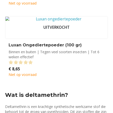
prijs
prijs
Niet op voorraad
was:
is:
€ 20,90.
€ 19,95.
UITVERKOCHT
Luxan Ongediertepoeder (100 gr)
Binnen en buiten | Tegen veel soorten insecten | Tot 6
weken effectief
€
8,65
0
out of 5
Niet op voorraad
Wat is deltamethrin?
Deltamethrin is een krachtige synthetische werkzame stof die
behoort tot de groep van pyrethroïden. Dit zijn stoffen die zijn