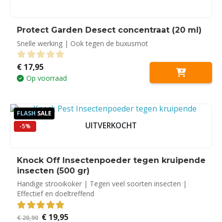
Protect Garden Desect concentraat (20 ml)
Snelle werking | Ook tegen de buxusmot
€
17,95
0
out of 5
Op voorraad
FLASH
SALE
UITVERKOCHT
-5%
Knock Off Insectenpoeder tegen kruipende
insecten (500 gr)
Handige strooikoker | Tegen veel soorten insecten |
Effectief en doeltreffend
Oorspronkelijke
Huidige
€
19,95
5.00
out of 5
€
20,90