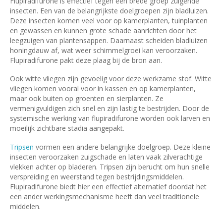
Flupiradifurone is effectief tegen een brede groep zuigende
insecten. Een van de belangrijkste doelgroepen zijn bladluizen.
Deze insecten komen veel voor op kamerplanten, tuinplanten
en gewassen en kunnen grote schade aanrichten door het
leegzuigen van plantensappen. Daarnaast scheiden bladluizen
honingdauw af, wat weer schimmelgroei kan veroorzaken.
Flupiradifurone pakt deze plaag bij de bron aan.
Ook witte vliegen zijn gevoelig voor deze werkzame stof. Witte
vliegen komen vooral voor in kassen en op kamerplanten,
maar ook buiten op groenten en sierplanten. Ze
vermenigvuldigen zich snel en zijn lastig te bestrijden. Door de
systemische werking van flupiradifurone worden ook larven en
moeilijk zichtbare stadia aangepakt.
Tripsen
vormen een andere belangrijke doelgroep. Deze kleine
insecten veroorzaken zuigschade en laten vaak zilverachtige
vlekken achter op bladeren. Tripsen zijn berucht om hun snelle
verspreiding en weerstand tegen bestrijdingsmiddelen.
Flupiradifurone biedt hier een effectief alternatief doordat het
een ander werkingsmechanisme heeft dan veel traditionele
middelen.