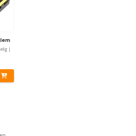
klem
elig |
pen