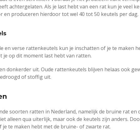
eeft achtergelaten. Als je last hebt van een rat kun je veel ke
r en produceren hierdoor tot wel 40 tot 50 keutels per dag.
els
e en verse rattenkeutels kun je inschatten of je te maken h
 je op dit moment last hebt van ratten.
d en donkerder uit. Oude rattenkeutels blijven helaas ook g
edroogd of stoffig uit.
en
lende soorten ratten in Nederland, namelijk de bruine rat en 
et alleen qua uiterlijk, maar ook de keutels zijn anders. Doo
f je te maken hebt met de bruine- of zwarte rat.