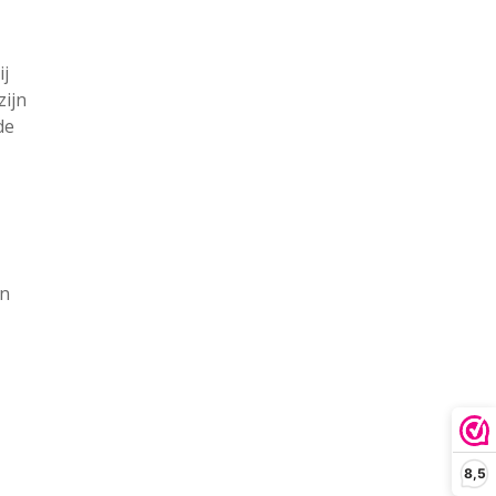
ij
zijn
de
en
8,5