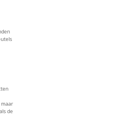
onden
eutels
tten
, maar
als de