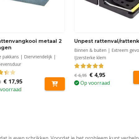
attenvangkooi metaal 2
Unpest rattenval/ratten
ngen
Binnen & buiten | Extreem gevo
 pakkans | Diervriendelijk |
IJzersterke klem
levensduur
4.83
out of 5
Oorspronkelijke
Huidige
€
4,95
€
6,95
prijs
prijs
out of 5
Oorspronkelijke
Huidige
€
17,95
0
Op voorraad
was:
is:
prijs
prijs
voorraad
€ 6,95.
€ 4,95.
was:
is:
€ 20,50.
€ 17,95.
 dat is even schrikken. Voordat je het probleem kunt verhel