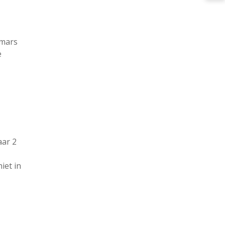
pmars
e
aar 2
iet in