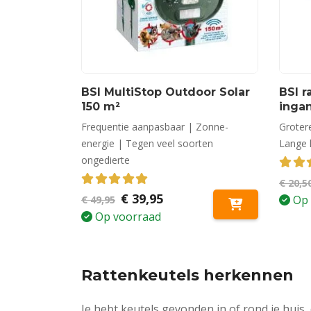
BSI MultiStop Outdoor Solar
BSI r
150 m²
inga
Frequentie aanpasbaar | Zonne-
Grotere
energie | Tegen veel soorten
Lange 
ongedierte
3.44
€
20,5
5.00
out of 5
Oorspronkelijke
Huidige
€
39,95
Op 
€
49,95
prijs
prijs
Op voorraad
was:
is:
€ 49,95.
€ 39,95.
Rattenkeutels herkennen
Je hebt keutels gevonden in of rond je huis,