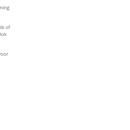
oning
ik of
Ook
voor