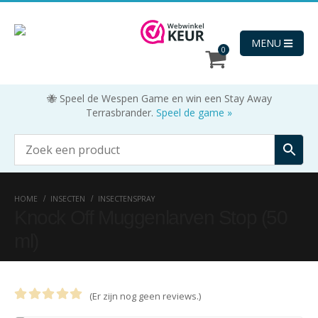
MENU
0
🐝 Speel de Wespen Game en win een Stay Away
Terrasbrander.
Speel de game »
HOME
INSECTEN
INSECTENSPRAY
Knock Off Muggenlarven Stop (50
ml)
(Er zijn nog geen reviews.)
0
out of 5