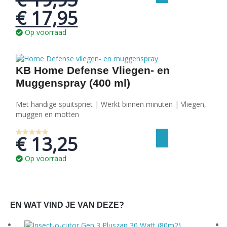
Oorspronkelijke
Huidige
€
17,95
prijs
prijs
Op voorraad
was:
is:
€ 19,95.
€ 17,95.
KB Home Defense Vliegen- en
Muggenspray (400 ml)
Met handige spuitspriet | Werkt binnen minuten | Vliegen,
muggen en motten
€
13,25
0
out of 5
Op voorraad
EN WAT VIND JE VAN DEZE?