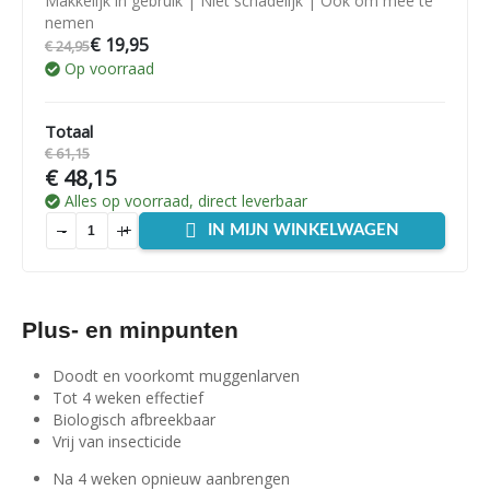
Makkelijk in gebruik | Niet schadelijk | Ook om mee te
nemen
€
19,95
€
24,95
Op voorraad
Totaal
€
61,15
€
48,15
Alles op voorraad, direct leverbaar
-
+
IN MIJN WINKELWAGEN
Plus- en minpunten
Doodt en voorkomt muggenlarven
Tot 4 weken effectief
Biologisch afbreekbaar
Vrij van insecticide
Na 4 weken opnieuw aanbrengen