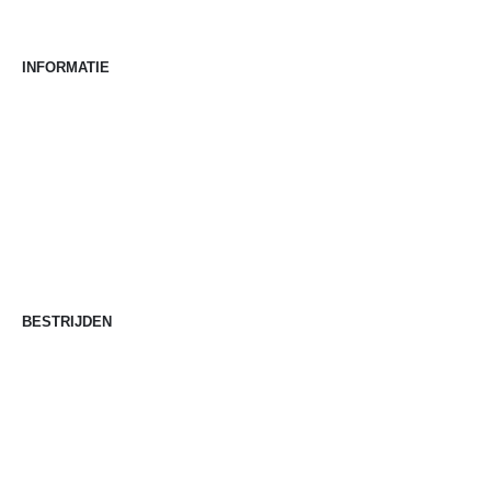
INFORMATIE
Over Pestor
Merken
Begrippenlijst
Stappenplan
Keuzehulp
Kennisbank
Blog
BESTRIJDEN
Muizen bestrijden
Ratten bestrijden
Insecten bestrijden
Wespen bestrijden
Houtworm bestrijden
Boktor bestrijden
Ongedierte bestrijding