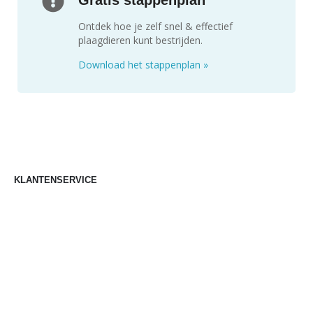
Gratis stappenplan
Ontdek hoe je zelf snel & effectief
plaagdieren kunt bestrijden.
Download het stappenplan
»
KLANTENSERVICE
Mijn account
Bestellen
Betalen
Bezorgen
Retourneren
Klachten
Klantenservice
Contact