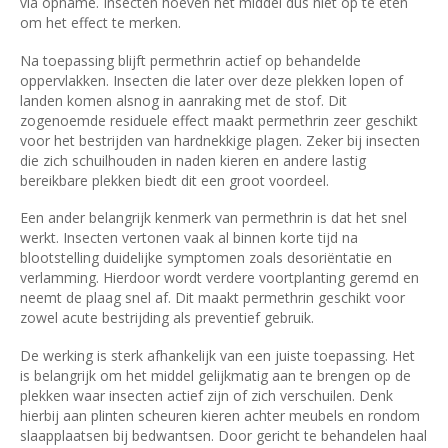
via opname. Insecten hoeven het middel dus niet op te eten
om het effect te merken.
Na toepassing blijft permethrin actief op behandelde
oppervlakken. Insecten die later over deze plekken lopen of
landen komen alsnog in aanraking met de stof. Dit
zogenoemde residuele effect maakt permethrin zeer geschikt
voor het bestrijden van hardnekkige plagen. Zeker bij insecten
die zich schuilhouden in naden kieren en andere lastig
bereikbare plekken biedt dit een groot voordeel.
Een ander belangrijk kenmerk van permethrin is dat het snel
werkt. Insecten vertonen vaak al binnen korte tijd na
blootstelling duidelijke symptomen zoals desoriëntatie en
verlamming. Hierdoor wordt verdere voortplanting geremd en
neemt de plaag snel af. Dit maakt permethrin geschikt voor
zowel acute bestrijding als preventief gebruik.
De werking is sterk afhankelijk van een juiste toepassing. Het
is belangrijk om het middel gelijkmatig aan te brengen op de
plekken waar insecten actief zijn of zich verschuilen. Denk
hierbij aan plinten scheuren kieren achter meubels en rondom
slaapplaatsen bij bedwantsen. Door gericht te behandelen haal