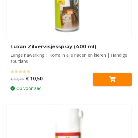
Luxan Zilvervisjesspray (400 ml)
Lange nawerking | Komt in alle naden en kieren | Handige
spuitlans
0
out of 5
Oorspronkelijke
Huidige
€
10,50
€
13,75
prijs
prijs
was:
is:
Op voorraad
€ 13,75.
€ 10,50.