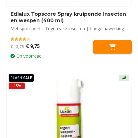
Edialux Topscore Spray kruipende insecten
en wespen (400 ml)
Met spuitspriet | Tegen vele insecten | Lange nawerking
4.00
out of 5
Oorspronkelijke
Huidige
€
9,75
€
13,75
prijs
prijs
was:
is:
Op voorraad
€ 13,75.
€ 9,75.
FLASH
SALE
-15%