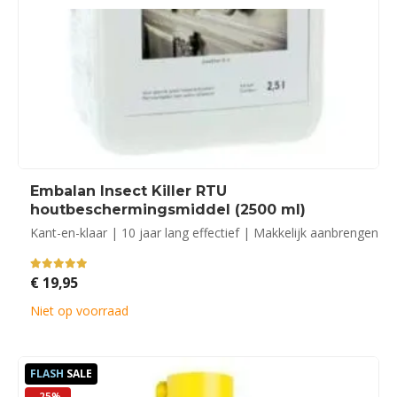
Embalan Insect Killer RTU
houtbeschermingsmiddel (2500 ml)
Kant-en-klaar | 10 jaar lang effectief | Makkelijk aanbrengen
5.00
out of 5
€
19,95
Niet op voorraad
FLASH
SALE
-25%