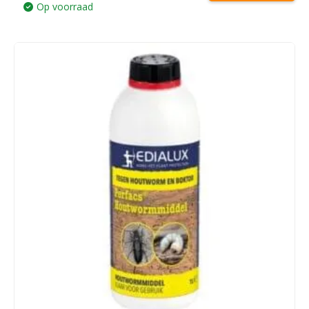
was:
is:
Op voorraad
€ 13,75.
€ 12,95.