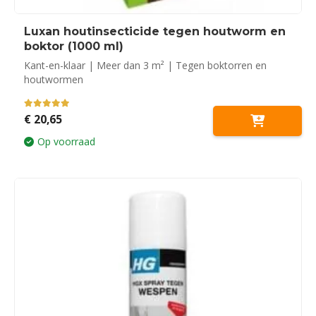
Luxan houtinsecticide tegen houtworm en
boktor (1000 ml)
Kant-en-klaar | Meer dan 3 m² | Tegen boktorren en
houtwormen
5.00
out of 5
€
20,65
Op voorraad