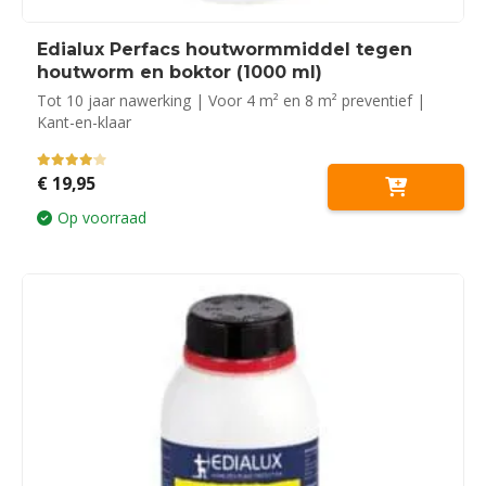
Edialux Perfacs houtwormmiddel tegen
houtworm en boktor (1000 ml)
Tot 10 jaar nawerking | Voor 4 m² en 8 m² preventief |
Kant-en-klaar
4.00
out of 5
€
19,95
Op voorraad