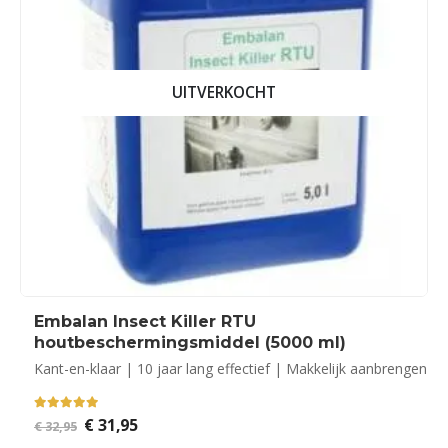
UITVERKOCHT
Embalan Insect Killer RTU
houtbeschermingsmiddel (5000 ml)
Kant-en-klaar | 10 jaar lang effectief | Makkelijk aanbrengen
5.00
out of 5
Oorspronkelijke
Huidige
€
31,95
€
32,95
prijs
prijs