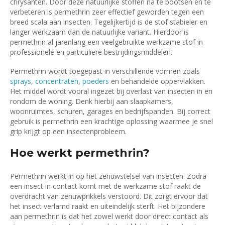
chrysanten. Door deze natuurlijke stoffen na te bootsen en te
verbeteren is permethrin zeer effectief geworden tegen een
breed scala aan insecten. Tegelijkertijd is de stof stabieler en
langer werkzaam dan de natuurlijke variant. Hierdoor is
permethrin al jarenlang een veelgebruikte werkzame stof in
professionele en particuliere bestrijdingsmiddelen.
Permethrin wordt toegepast in verschillende vormen zoals
sprays
,
concentraten
,
poeders
en behandelde oppervlakken.
Het middel wordt vooral ingezet bij overlast van insecten in en
rondom de woning. Denk hierbij aan slaapkamers,
woonruimtes, schuren, garages en bedrijfspanden. Bij correct
gebruik is permethrin een krachtige oplossing waarmee je snel
grip krijgt op een insectenprobleem.
Hoe werkt permethrin?
Permethrin werkt in op het zenuwstelsel van insecten. Zodra
een insect in contact komt met de werkzame stof raakt de
overdracht van zenuwprikkels verstoord. Dit zorgt ervoor dat
het insect verlamd raakt en uiteindelijk sterft. Het bijzondere
aan permethrin is dat het zowel werkt door direct contact als