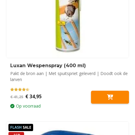
Luxan Wespenspray (400 ml)
Pakt de bron aan | Met spuitspriet geleverd | Doodt ook de
larven
4.33
out of 5
Oorspronkelijke
Huidige
€
34,95
€
41,25
prijs
prijs
was:
is:
Op voorraad
€ 41,25.
€ 34,95.
FLASH
SALE