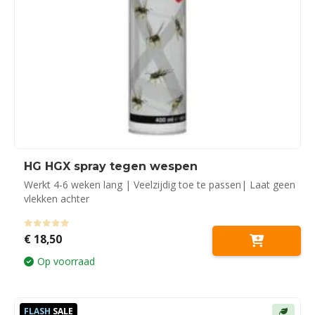
HG HGX spray tegen wespen
Werkt 4-6 weken lang | Veelzijdig toe te passen| Laat geen
vlekken achter
0
out of 5
€
18,50
Op voorraad
FLASH
SALE