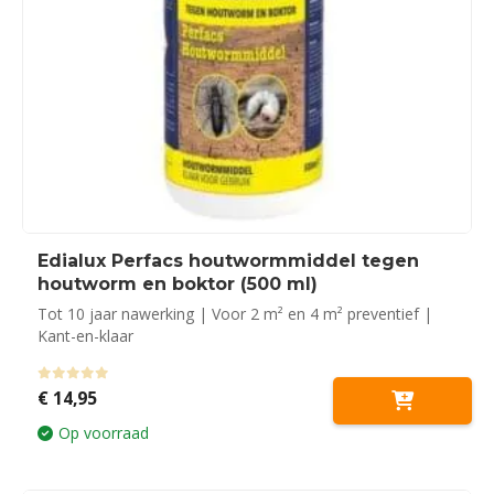
Edialux Perfacs houtwormmiddel tegen
houtworm en boktor (500 ml)
Tot 10 jaar nawerking | Voor 2 m² en 4 m² preventief |
Kant-en-klaar
0
out of 5
€
14,95
Op voorraad