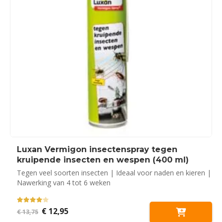
Luxan Vermigon insectenspray tegen
kruipende insecten en wespen (400 ml)
Tegen veel soorten insecten | Ideaal voor naden en kieren |
Nawerking van 4 tot 6 weken
4.00
out of 5
Oorspronkelijke
Huidige
€
12,95
€
13,75
prijs
prijs