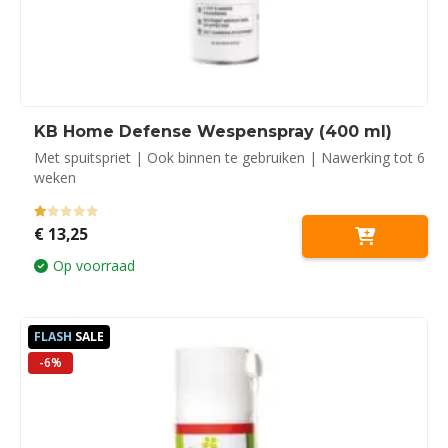
KB Home Defense Wespenspray (400 ml)
Met spuitspriet | Ook binnen te gebruiken | Nawerking tot 6
weken
1.00
out of 5
€
13,25
Op voorraad
FLASH
SALE
-6%