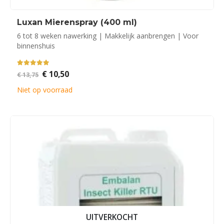
Luxan Mierenspray (400 ml)
6 tot 8 weken nawerking | Makkelijk aanbrengen | Voor
binnenshuis
5.00
out of 5
Oorspronkelijke
Huidige
€
10,50
€
13,75
prijs
prijs
was:
is:
Niet op voorraad
€ 13,75.
€ 10,50.
UITVERKOCHT