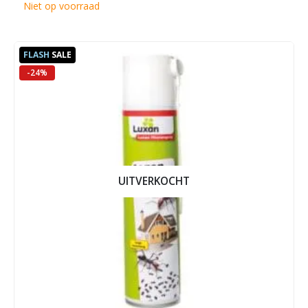
was:
is:
Niet op voorraad
€ 32,95.
€ 31,95.
FLASH
SALE
-24%
UITVERKOCHT