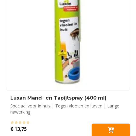
Luxan Mand- en Tapijtspray (400 ml)
Speciaal voor in huis | Tegen vlooien en larven | Lange
nawerking
0
out of 5
€
13,75