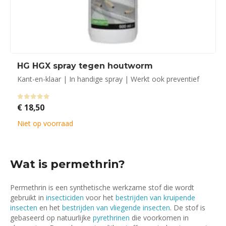
HG HGX spray tegen houtworm
Kant-en-klaar | In handige spray | Werkt ook preventief
0
out of 5
€
18,50
Niet op voorraad
Wat is permethrin?
Permethrin is een synthetische werkzame stof die wordt
gebruikt in
insecticiden
voor het
bestrijden van kruipende
insecten
en het
bestrijden van vliegende insecten
. De stof is
gebaseerd op natuurlijke
pyrethrinen
die voorkomen in