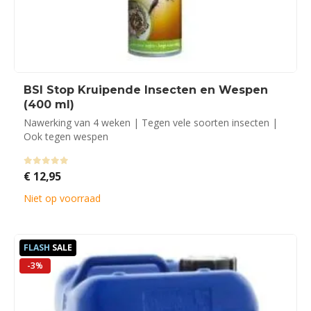
BSI Stop Kruipende Insecten en Wespen
(400 ml)
Nawerking van 4 weken | Tegen vele soorten insecten |
Ook tegen wespen
0
out of 5
€
12,95
Niet op voorraad
FLASH
SALE
-3%