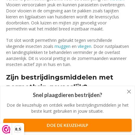
Vlooien veroorzaken jeuk en kunnen parasieten overbrengen.
Door vlooien in de omgeving aan te pakken zoals tapijten
kieren en ligplaatsen van huisdieren wordt de levenscyclus
doorbroken. Ook luizen en mijten zijn gevoelig voor
permethrin wat het middel breed inzetbaar maakt.
Tot slot wordt permethrin gebruikt tegen verschillende
vliegende insecten zoals
muggen
en
vliegen
. Door rustplaatsen
en landingsplekken te behandelen verminder je de overlast
aanzienlijk. Dit is vooral prettig in de zomermaanden wanneer
insecten actief zijn in huis en tuin.
Zijn bestrijdingsmiddelen met
permethrin gevaarlijk?
Snel plaagdieren bestrijden?
Zoals bij alle bestrijdingsmiddelen is het belangrijk om
Doe de keuzehulp en ontdek welke bestrijdingsmiddelen je het
permethrin op een verantwoorde manier te gebruiken. De stof
beste kunt gebruiken in jouw situatie.
is giftig voor insecten maar kan bij verkeerd gebruik ook
risico’s opleveren voor mensen en dieren. Door altijd de
gebruiksaanwijzing te volgen beperk je deze risico’s tot een
DOE DE KEUZEHULP
8,5
minimum.