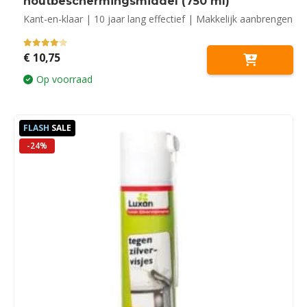
houtbeschermingsmiddel (750 ml)
Kant-en-klaar | 10 jaar lang effectief | Makkelijk aanbrengen
4.00
out of 5
€
10,75
Op voorraad
FLASH
SALE
-24%