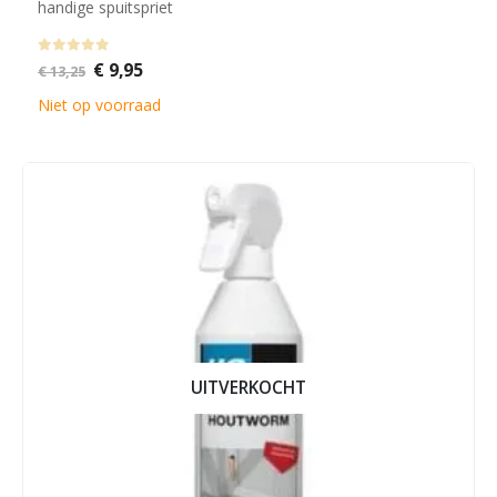
handige spuitspriet
0
out of 5
Oorspronkelijke
Huidige
€
9,95
€
13,25
prijs
prijs
was:
is:
Niet op voorraad
€ 13,25.
€ 9,95.
UITVERKOCHT