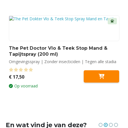
The Pet Doctor Vlo & Teek Stop Mand &
Tapijtspray (200 ml)
Omgevingsspray | Zonder insecticiden | Tegen alle stadia
0
out of 5
€
17,50
Op voorraad
En wat vind je van deze?