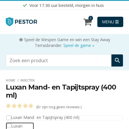
Voor 17.30 uur besteld, morgen in huis
0
MENU
🐝 Speel de Wespen Game en win een Stay Away
Terrasbrander.
Speel de game »
HOME
INSECTEN
Luxan Mand- en Tapijtspray (400
ml)
(Er zijn nog geen reviews.)
0
out of 5