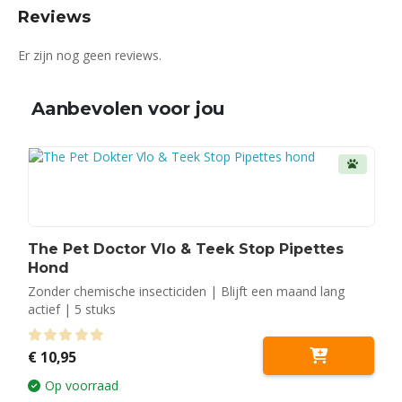
Reviews
Er zijn nog geen reviews.
Aanbevolen voor jou
The Pet Doctor Vlo & Teek Stop Pipettes
Hond
Zonder chemische insecticiden | Blijft een maand lang
actief | 5 stuks
0
out of 5
€
10,95
Op voorraad