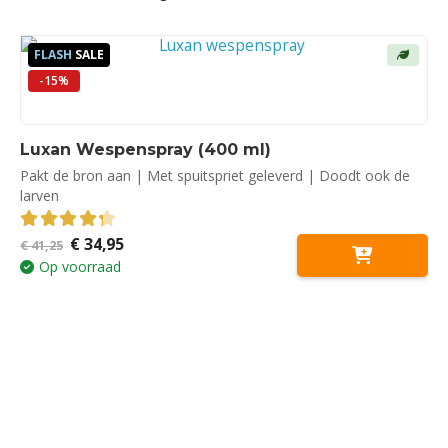
FLASH
SALE
-15%
Luxan Wespenspray (400 ml)
Pakt de bron aan | Met spuitspriet geleverd | Doodt ook de
larven
Oorspronkelijke
Huidige
€
34,95
4.33
out of 5
€
41,25
prijs
prijs
Op voorraad
was:
is:
€ 41,25.
€ 34,95.