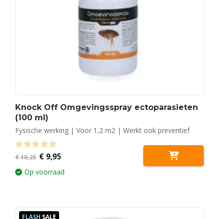
Knock Off Omgevingsspray ectoparasieten
(100 ml)
Fysische werking | Voor 1,2 m2 | Werkt ook preventief
Oorspronkelijke
Huidige
0
out of 5
€
9,95
€
10,25
prijs
prijs
was:
is:
Op voorraad
€ 10,25.
€ 9,95.
FLASH
SALE