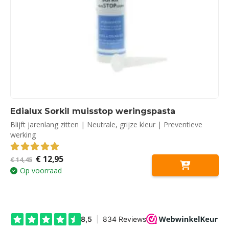
Edialux Sorkil muisstop weringspasta
Blijft jarenlang zitten | Neutrale, grijze kleur | Preventieve
werking
Oorspronkelijke
Huidige
€
12,95
5.00
out of 5
€
14,45
prijs
prijs
Op voorraad
was:
is:
€ 14,45.
€ 12,95.