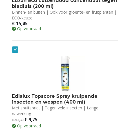
Luxan Eco Luizendood concentraat tegen
bladluis (200 ml)
Binnen- en buiten | Ook voor groente- en fruitplanten |
ECO-keuze
€
15,45
Op voorraad
Edialux Topscore Spray kruipende
insecten en wespen (400 ml)
Met spuitspriet | Tegen vele insecten | Lange
nawerking
€
9,75
€
13,75
Op voorraad