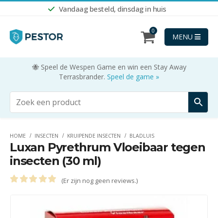
Vandaag besteld, dinsdag in huis
0
MENU
🐝 Speel de Wespen Game en win een Stay Away
Terrasbrander.
Speel de game »
HOME
INSECTEN
KRUIPENDE INSECTEN
BLADLUIS
Luxan Pyrethrum Vloeibaar tegen
insecten (30 ml)
(Er zijn nog geen reviews.)
0
out of 5