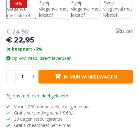
-6%
Oorspronkelijke
€
24,50
prijs
€
22,95
was:
Huidige
Je bespaart -6%
€ 24,50.
prijs
Op voorraad, direct leverbaar
is:
€ 22,95.
IN MIJN WINKELWAGEN
Bij ons met lokmiddel geleverd.
Voor 17.30 uur besteld, morgen in huis
Gratis verzending vanaf € 60,-
30 dagen retourgarantie
Gratis cheatsheet per e-mail