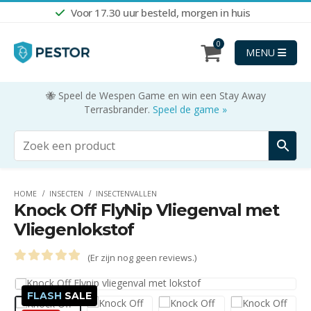
Voor 17.30 uur besteld, morgen in huis
0
MENU
🐝 Speel de Wespen Game en win een Stay Away
Terrasbrander.
Speel de game »
HOME
INSECTEN
INSECTENVALLEN
Knock Off FlyNip Vliegenval met
Vliegenlokstof
(Er zijn nog geen reviews.)
0
out of 5
FLASH
SALE