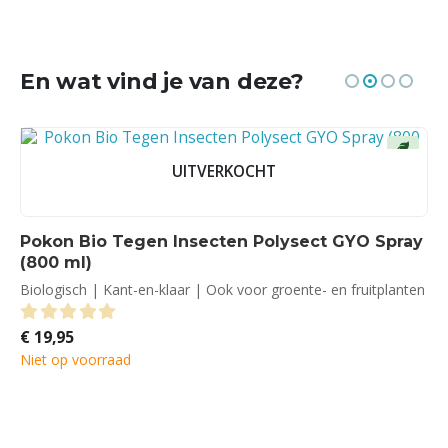
En wat vind je van deze?
UITVERKOCHT
Pokon Bio Tegen Insecten Polysect GYO Spray
(800 ml)
Biologisch | Kant-en-klaar | Ook voor groente- en fruitplanten
€
19,95
0
out of 5
Niet op voorraad