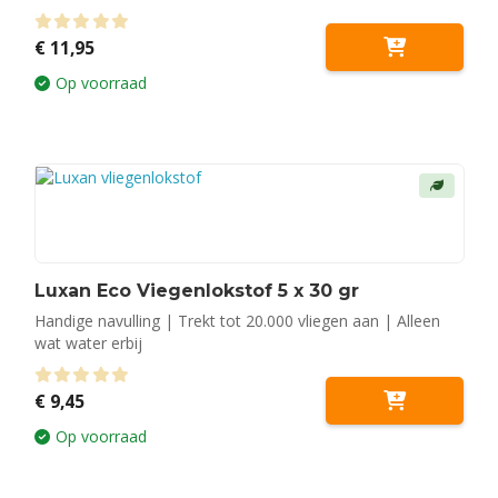
0
out of 5
€
11,95
Op voorraad
Luxan Eco Viegenlokstof 5 x 30 gr
Handige navulling | Trekt tot 20.000 vliegen aan | Alleen
wat water erbij
0
out of 5
€
9,45
Op voorraad