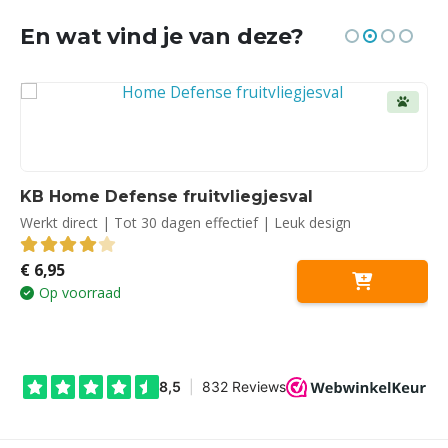
En wat vind je van deze?
KB Home Defense fruitvliegjesval
Werkt direct | Tot 30 dagen effectief | Leuk design
€
6,95
4.00
out of 5
Op voorraad