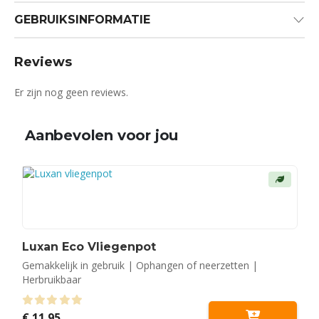
GEBRUIKSINFORMATIE
Reviews
Er zijn nog geen reviews.
Aanbevolen voor jou
Luxan Eco Vliegenpot
Gemakkelijk in gebruik | Ophangen of neerzetten |
Herbruikbaar
0
out of 5
€
11,95