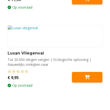
Op voorraad
Luxan Vliegenval
Tot 20.000 vliegen vangen | Ecologische oplossing |
Nauwelijks omkijken naar
0
out of 5
€
9,95
Op voorraad