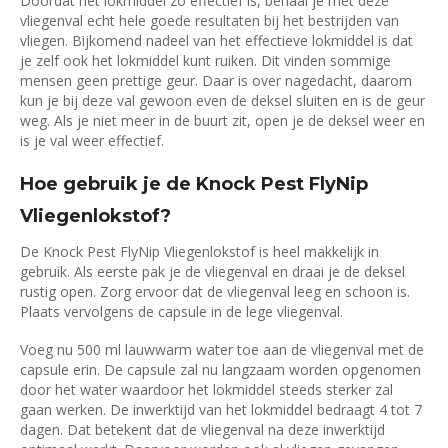
Doordat het lokmiddel zo effectief is, behaal je met deze
vliegenval echt hele goede resultaten bij het bestrijden van
vliegen. Bijkomend nadeel van het effectieve lokmiddel is dat
je zelf ook het lokmiddel kunt ruiken. Dit vinden sommige
mensen geen prettige geur. Daar is over nagedacht, daarom
kun je bij deze val gewoon even de deksel sluiten en is de geur
weg. Als je niet meer in de buurt zit, open je de deksel weer en
is je val weer effectief.
Hoe gebruik je de Knock Pest FlyNip
Vliegenlokstof?
De Knock Pest FlyNip Vliegenlokstof is heel makkelijk in
gebruik. Als eerste pak je de vliegenval en draai je de deksel
rustig open. Zorg ervoor dat de vliegenval leeg en schoon is.
Plaats vervolgens de capsule in de lege vliegenval.
Voeg nu 500 ml lauwwarm water toe aan de vliegenval met de
capsule erin. De capsule zal nu langzaam worden opgenomen
door het water waardoor het lokmiddel steeds sterker zal
gaan werken. De inwerktijd van het lokmiddel bedraagt 4 tot 7
dagen. Dat betekent dat de vliegenval na deze inwerktijd