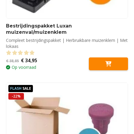
Bestrijdingspakket Luxan
muizenval/muizenklem
Compleet bestrijdingspakket | Herbruikbare muizenklem | Met
lokaas
Oorspronkelijke
Huidige
€
34,95
0
out of 5
€
38,85
prijs
prijs
Op voorraad
was:
is:
€ 38,85.
€ 34,95.
FLASH
SALE
-22%