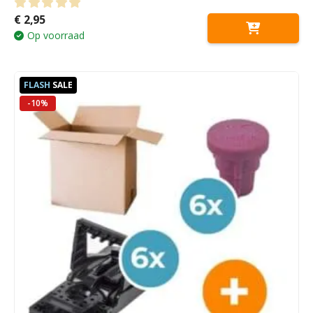
€
2,95
0
out of 5
Op voorraad
FLASH
SALE
-10%