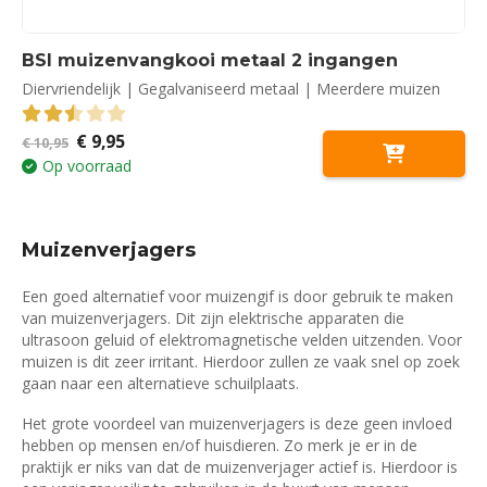
BSI muizenvangkooi metaal 2 ingangen
Diervriendelijk | Gegalvaniseerd metaal | Meerdere muizen
Oorspronkelijke
Huidige
€
9,95
2.50
out of 5
€
10,95
prijs
prijs
Op voorraad
was:
is:
€ 10,95.
€ 9,95.
Muizenverjagers
Een goed alternatief voor muizengif is door gebruik te maken
van muizenverjagers. Dit zijn elektrische apparaten die
ultrasoon geluid of elektromagnetische velden uitzenden. Voor
muizen is dit zeer irritant. Hierdoor zullen ze vaak snel op zoek
gaan naar een alternatieve schuilplaats.
Het grote voordeel van muizenverjagers is deze geen invloed
hebben op mensen en/of huisdieren. Zo merk je er in de
praktijk er niks van dat de muizenverjager actief is. Hierdoor is