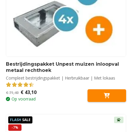
Bestrijdingspakket Unpest muizen inloopval
metaal rechthoek
Compleet bestrijdingspakket | Herbruikbaar | Met lokaas
Oorspronkelijke
Huidige
€
43,10
4.50
out of 5
€
71,40
prijs
prijs
Op voorraad
was:
is:
€ 71,40.
€ 43,10.
FLASH
SALE
-7%