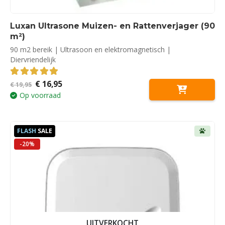
Luxan Ultrasone Muizen- en Rattenverjager (90
m²)
90 m2 bereik | Ultrasoon en elektromagnetisch |
Diervriendelijk
Oorspronkelijke
Huidige
€
16,95
5.00
out of 5
€
19,95
prijs
prijs
Op voorraad
was:
is:
€ 19,95.
€ 16,95.
FLASH
SALE
-20%
UITVERKOCHT