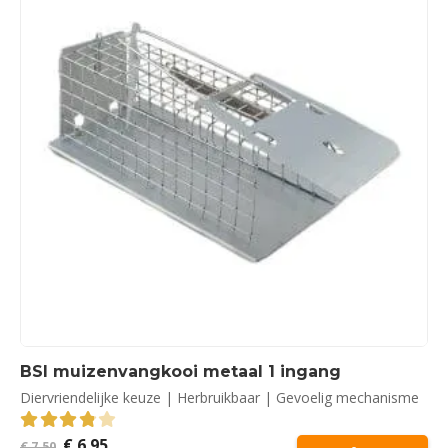
BSI muizenvangkooi metaal 1 ingang
Diervriendelijke keuze | Herbruikbaar | Gevoelig mechanisme
Oorspronkelijke
Huidige
€
6,95
3.88
out of 5
€
7,50