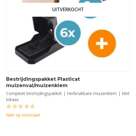
UITVERKOCHT
Bestrijdingspakket Plasticat
muizenval/muizenklem
Compleet bestrijdingspakket | Herbruikbare muizenklem | Met
lokaas
0
out of 5
Niet op voorraad