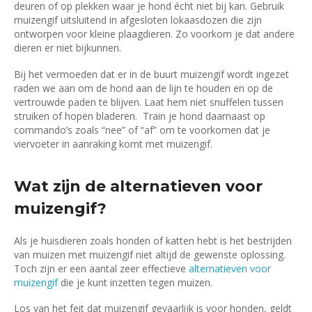
deuren of op plekken waar je hond écht niet bij kan. Gebruik
muizengif uitsluitend in afgesloten lokaasdozen die zijn
ontworpen voor kleine plaagdieren. Zo voorkom je dat andere
dieren er niet bijkunnen.
Bij het vermoeden dat er in de buurt muizengif wordt ingezet
raden we aan om de hond aan de lijn te houden en op de
vertrouwde paden te blijven. Laat hem niet snuffelen tussen
struiken of hopen bladeren. Train je hond daarnaast op
commando’s zoals “nee” of “af” om te voorkomen dat je
viervoeter in aanraking komt met muizengif.
Wat zijn de alternatieven voor
muizengif?
Als je huisdieren zoals honden of katten hebt is het bestrijden
van muizen met muizengif niet altijd de gewenste oplossing.
Toch zijn er een aantal zeer effectieve
alternatieven voor
muizengif
die je kunt inzetten tegen muizen.
Los van het feit dat muizengif gevaarlijk is voor honden, geldt