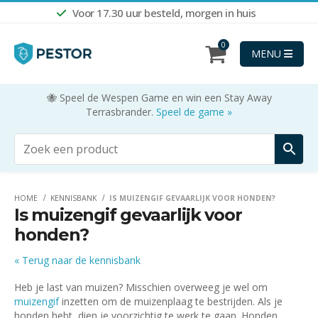
Voor 17.30 uur besteld, morgen in huis
Shop nu
0
MENU
🐝 Speel de Wespen Game en win een Stay Away
Terrasbrander.
Speel de game »
HOME
KENNISBANK
IS MUIZENGIF GEVAARLIJK VOOR HONDEN?
Is muizengif gevaarlijk voor
honden?
« Terug naar de kennisbank
Heb je last van muizen? Misschien overweeg je wel om
muizengif
inzetten om de muizenplaag te bestrijden. Als je
honden hebt, dien je voorzichtig te werk te gaan. Honden