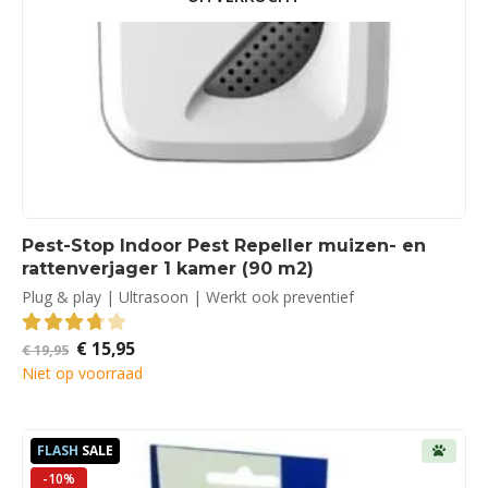
Pest-Stop Indoor Pest Repeller muizen- en
rattenverjager 1 kamer (90 m2)
Plug & play | Ultrasoon | Werkt ook preventief
Oorspronkelijke
Huidige
€
15,95
3.75
out of 5
€
19,95
prijs
prijs
Niet op voorraad
was:
is:
€ 19,95.
€ 15,95.
FLASH
SALE
-10%