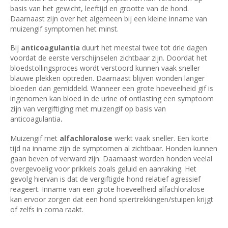
basis van het gewicht, leeftijd en grootte van de hond.
Daarnaast zijn over het algemeen bij een kleine inname van
muizengif symptomen het minst.
Bij
anticoagulantia
duurt het meestal twee tot drie dagen
voordat de eerste verschijnselen zichtbaar zijn. Doordat het
bloedstollingsproces wordt verstoord kunnen vaak sneller
blauwe plekken optreden. Daarnaast blijven wonden langer
bloeden dan gemiddeld. Wanneer een grote hoeveelheid gif is
ingenomen kan bloed in de urine of ontlasting een symptoom
zijn van vergiftiging met muizengif op basis van
anticoagulantia
.
Muizengif met
alfachloralose
werkt vaak sneller. Een korte
tijd na inname zijn de symptomen al zichtbaar. Honden kunnen
gaan beven of verward zijn. Daarnaast worden honden veelal
overgevoelig voor prikkels zoals geluid en aanraking. Het
gevolg hiervan is dat de vergiftigde hond relatief agressief
reageert. Inname van een grote hoeveelheid alfachloralose
kan ervoor zorgen dat een hond spiertrekkingen/stuipen krijgt
of zelfs in coma raakt.