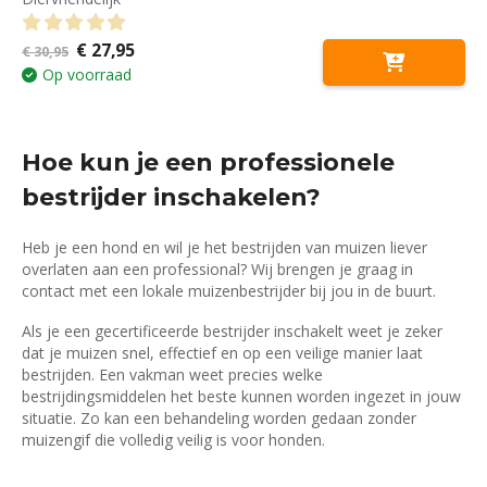
Oorspronkelijke
Huidige
€
27,95
0
out of 5
€
30,95
prijs
prijs
Op voorraad
was:
is:
€ 30,95.
€ 27,95.
Hoe kun je een professionele
bestrijder inschakelen?
Heb je een hond en wil je het bestrijden van muizen liever
overlaten aan een professional? Wij brengen je graag in
contact met een lokale muizenbestrijder bij jou in de buurt.
Als je een gecertificeerde bestrijder inschakelt weet je zeker
dat je muizen snel, effectief en op een veilige manier laat
bestrijden. Een vakman weet precies welke
bestrijdingsmiddelen het beste kunnen worden ingezet in jouw
situatie. Zo kan een behandeling worden gedaan zonder
muizengif die volledig veilig is voor honden.