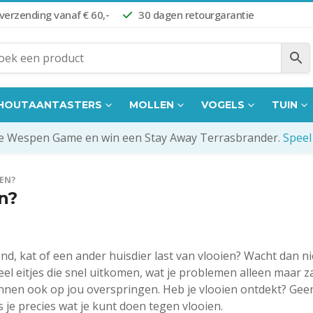
 verzending vanaf € 60,-
30 dagen retourgarantie
HOUTAANTASTERS
MOLLEN
VOGELS
TUIN
de Wespen Game en win een Stay Away Terrasbrander.
Speel
DEN?
en?
hond, kat of een ander huisdier last van vlooien? Wacht dan ni
eel eitjes die snel uitkomen, wat je problemen alleen maar z
unnen ook op jou overspringen. Heb je vlooien ontdekt? Gee
ees je precies wat je kunt doen tegen vlooien.