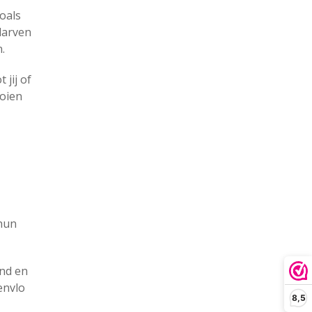
zoals
 larven
.
jij of
ooien
 hun
and en
envlo
8,5