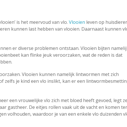
vlooien’ is het meervoud van vlo.
Vlooien
leven op huisdiere
ieren kunnen last hebben van vlooien. Daarnaast kunnen vl
, kunnen er diverse problemen ontstaan. Vlooien bijten namelij
ooienbeet kan flinke jeuk veroorzaken, wat de reden is dat
abben.
orzaken. Vlooien kunnen namelijk lintwormen met zich
of zelfs je kind een vlo inslikt, kan er een lintwormbesmetti
eer een vrouwelijke vlo zich met bloed heeft gevoed, legt z
aar gastheer. De eitjes rollen vaak uit de vacht en komen te
 dagen volhouden, waardoor je van een enkele vlo duizenden v