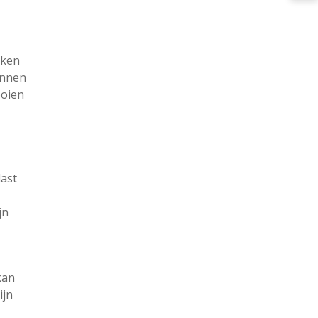
aken
unnen
ooien
last
jn
kan
ijn