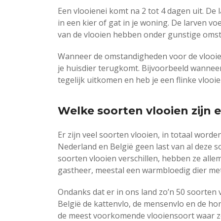
Een vlooienei komt na 2 tot 4 dagen uit. De 
in een kier of gat in je woning. De larven v
van de vlooien hebben onder gunstige oms
Wanneer de omstandigheden voor de vlooien n
je huisdier terugkomt. Bijvoorbeeld wannee
tegelijk uitkomen en heb je een flinke vlooi
Welke soorten vlooien zijn e
Er zijn veel soorten vlooien, in totaal wor
Nederland en België geen last van al deze s
soorten vlooien verschillen, hebben ze alle
gastheer, meestal een warmbloedig dier met
Ondanks dat er in ons land zo’n 50 soorten v
België de kattenvlo, de mensenvlo en de ho
de meest voorkomende vlooiensoort waar zo