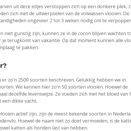
larven uit deze eitjes verstoppen zich op een donkere plek, 
oeden zich met de uitwerpselen van de volwassen vlooien. De
tandigheden ongeveer 2 tot 3 weken nodig om te verpoppen
iet gunstig zijn, kunnen ze in de cocon blijven wachten tot 
r je terugkomt van vakantie. Op dat moment kunnen alle vl
enplaag te pakken.
r?
den er zo’n 2500 soorten beschreven. Gelukkig hebben we in
oorten. We kennen hier zo’n 50 soorten vlooien. Hoewel de
maal dezelfde levenswijze. Ze voeden zich met het bloed van
 een dikke vacht.
looien actief zijn, zijn de meest bekende soorten in Nederl
ndenvlo. Hoewel de naam niet zo doet vermoeden, is de katt
wel katten als honden last van hebben.