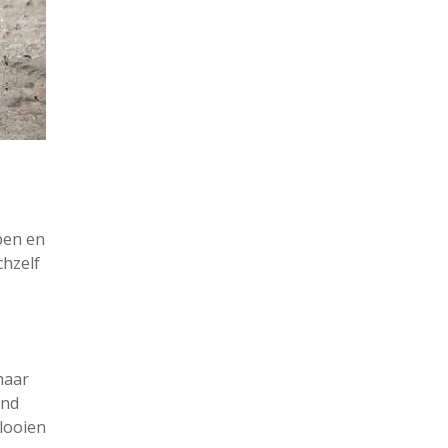
bben en
chzelf
 maar
ond
vlooien