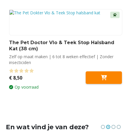
The Pet Doctor Vlo & Teek Stop Halsband
Kat (38 cm)
Zelf op maat maken | 6 tot 8 weken effectief | Zonder
insecticiden
0
out of 5
€
8,50
Op voorraad
En wat vind je van deze?