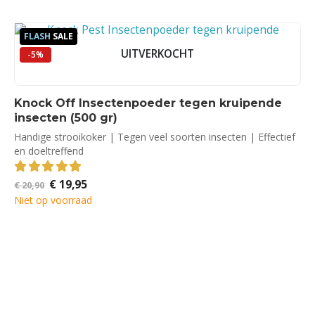
FLASH
SALE
UITVERKOCHT
-5%
Knock Off Insectenpoeder tegen kruipende
insecten (500 gr)
Handige strooikoker | Tegen veel soorten insecten | Effectief
en doeltreffend
Oorspronkelijke
Huidige
€
19,95
5.00
out of 5
€
20,90
prijs
prijs
Niet op voorraad
was:
is:
€ 20,90.
€ 19,95.