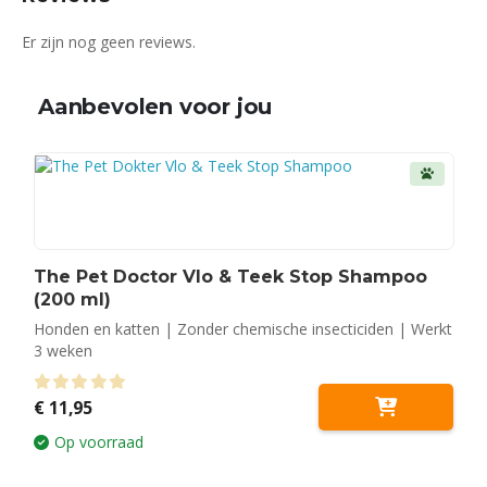
Er zijn nog geen reviews.
Aanbevolen voor jou
The Pet Doctor Vlo & Teek Stop Shampoo
(200 ml)
Honden en katten | Zonder chemische insecticiden | Werkt
3 weken
0
out of 5
€
11,95
Op voorraad