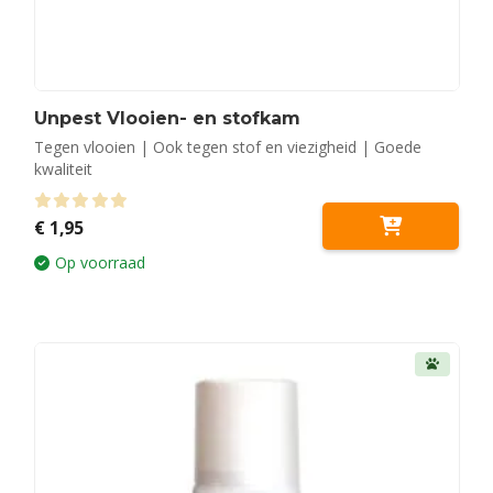
Unpest Vlooien- en stofkam
Tegen vlooien | Ook tegen stof en viezigheid | Goede
kwaliteit
0
out of 5
€
1,95
Op voorraad