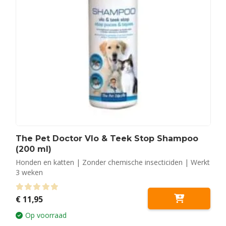
The Pet Doctor Vlo & Teek Stop Shampoo
(200 ml)
Honden en katten | Zonder chemische insecticiden | Werkt
3 weken
0
out of 5
€
11,95
Op voorraad