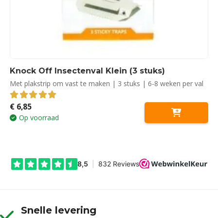
Knock Off Insectenval Klein (3 stuks)
Met plakstrip om vast te maken | 3 stuks | 6-8 weken per val
€
6,85
5.00
out of 5
Op voorraad
Snelle levering