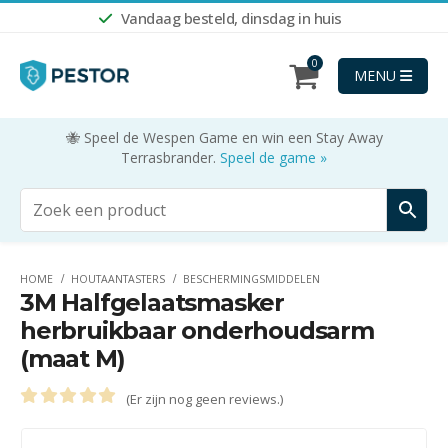
Vandaag besteld, dinsdag in huis
0
MENU
🐝 Speel de Wespen Game en win een Stay Away
Terrasbrander.
Speel de game »
HOME
HOUTAANTASTERS
BESCHERMINGSMIDDELEN
3M Halfgelaatsmasker
herbruikbaar onderhoudsarm
(maat M)
(Er zijn nog geen reviews.)
0
out of 5