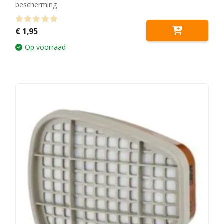
bescherming
0
out of 5
€
1,95
Op voorraad