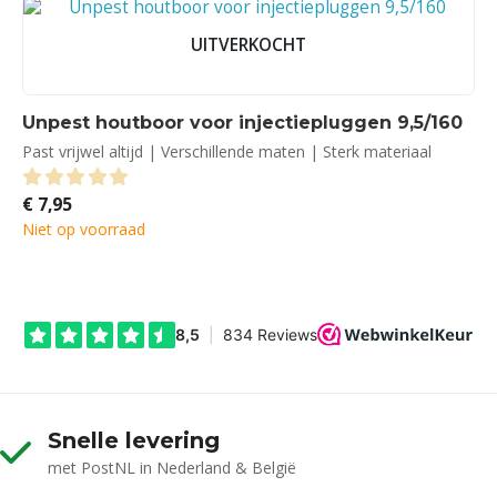
UITVERKOCHT
Unpest houtboor voor injectiepluggen 9,5/160
Past vrijwel altijd | Verschillende maten | Sterk materiaal
€
7,95
0
out of 5
Niet op voorraad
Snelle levering
met PostNL in Nederland & België