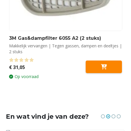
3M Gas&dampfilter 6055 A2 (2 stuks)
Makkelijk vervangen | Tegen gassen, dampen en deeltjes |
2 stuks
0
out of 5
€
31,05
Op voorraad
En wat vind je van deze?