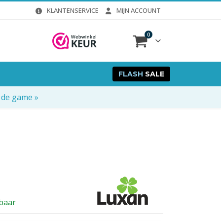
KLANTENSERVICE
MIJN ACCOUNT
0
FLASH
SALE
 de game »
rbaar