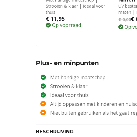
Strooien & klaar | Ideaal voor
UV besten
thuis
maten | 
€
11,95
€
€
0,00
Op voorraad
Op v
Plus- en minpunten
Met handige maatschep
Strooien & klaar
Ideaal voor thuis
Altijd oppassen met kinderen en huis
Niet buiten gebruiken als het gaat r
BESCHRIJVING