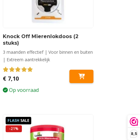
Knock Off Mierenlokdoos (2
stuks)
3 maanden effectief | Voor binnen en buiten
| Extreem aantrekkelijk
5.00
out of 5
€
7,10
Op voorraad
FLASH
SALE
-21%
8,5