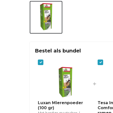
Bestel als bundel
+
Luxan Mierenpoeder
Tesa I
(100 gr)
Comfor
Met handige maatschep |
ramen 