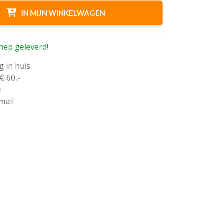
IN MIJN WINKELWAGEN
hep geleverd!
g in huis
€ 60,-
e
mail