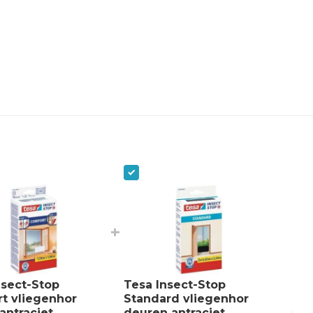
+
nsect-Stop
Tesa Insect-Stop
t vliegenhor
Standard vliegenhor
antraciet
deuren antraciet