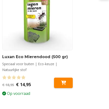
Luxan Eco Mierendood (500 gr)
Speciaal voor buiten | Eco-keuze |
Natuurlijke stof
0
out of 5
Oorspronkelijke
Huidige
€
14,95
€
18,95
prijs
prijs
was:
is:
Op voorraad
€ 18,95.
€ 14,95.