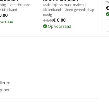
T
dig | Verschillende
Makkelijk op maat maken |
€
Klittenband
Klittenband | Geen gereedschap
0,00
nodig
€
0,00
€
0,00
oorraad
Op voorraad
dieren
egenen