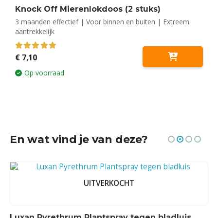
Knock Off Mierenlokdoos (2 stuks)
3 maanden effectief | Voor binnen en buiten | Extreem
aantrekkelijk
5.00
out of 5
€
7,10
Op voorraad
En wat vind je van deze?
UITVERKOCHT
Luxan Pyrethrum Plantspray tegen bladluis