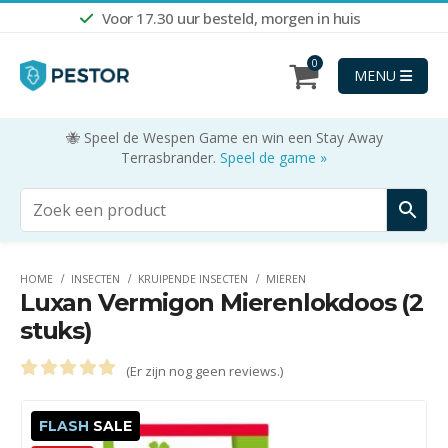
Voor 17.30 uur besteld, morgen in huis
0
MENU
🐝 Speel de Wespen Game en win een Stay Away
Terrasbrander.
Speel de game »
HOME
INSECTEN
KRUIPENDE INSECTEN
MIEREN
Luxan Vermigon Mierenlokdoos (2
stuks)
(Er zijn nog geen reviews.)
0
out of 5
FLASH
SALE