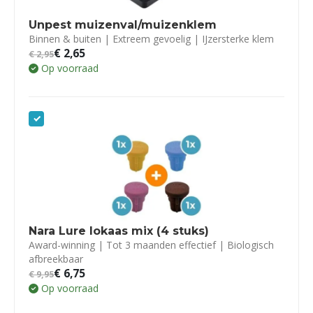
Unpest muizenval/muizenklem
Binnen & buiten | Extreem gevoelig | IJzersterke klem
€
2,65
€
2,95
Op voorraad
Nara Lure lokaas mix (4 stuks)
Award-winning | Tot 3 maanden effectief | Biologisch
afbreekbaar
€
6,75
€
9,95
Op voorraad