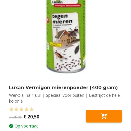
Luxan Vermigon mierenpoeder (400 gram)
Werkt al na 1 uur | Speciaal voor buiten | Bestrijdt de hele
kolonie
Oorspronkelijke
Huidige
0
out of 5
€
20,50
€
21,95
prijs
prijs
was:
is:
Op voorraad
€ 21,95.
€ 20,50.