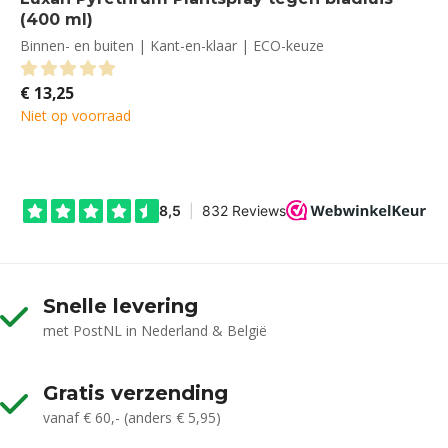
(400 ml)
Binnen- en buiten | Kant-en-klaar | ECO-keuze
€
13,25
0
out of 5
Niet op voorraad
Snelle levering
met PostNL in Nederland & België
Gratis verzending
vanaf € 60,- (anders € 5,95)