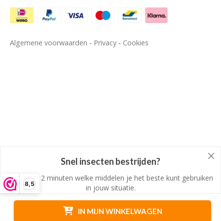
Algemene voorwaarden
-
Privacy
-
Cookies
Snel insecten bestrijden?
Ontdek in 2 minuten welke middelen je het beste kunt gebruiken
8,5
in jouw situatie.
DOE DE KEUZEHULP
IN MIJN WINKELWAGEN