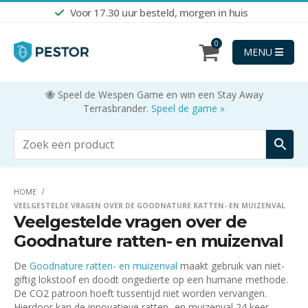
Voor 17.30 uur besteld, morgen in huis
0
MENU
🐝 Speel de Wespen Game en win een Stay Away
Terrasbrander.
Speel de game »
HOME
VEELGESTELDE VRAGEN OVER DE GOODNATURE RATTEN- EN MUIZENVAL
Veelgestelde vragen over de
Goodnature ratten- en muizenval
De
Goodnature ratten- en muizenval
maakt gebruik van niet-
giftig lokstoof en doodt ongedierte op een humane methode.
De CO2 patroon hoeft tussentijd niet worden vervangen.
Hierdoor kan de innovatieve ratten- en muizenval 24 keer