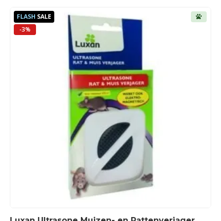
FLASH
SALE
-3%
Luxan Ultrasone Muizen- en Rattenverjager