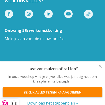
WIL JE ONS VOLGEN?
Ontvang 5% welkomstkorting
Meld je aan voor de nieuwsbrief »
Last van muizen of ratten?
Pestor.nl
© Copyright 2026
In onze webshop vind je vrijwel alles wat je nodig hebt om
knaagdieren te bestrijden.
BEKIJK ALLES TEGEN KNAAGDIEREN
Algemene voorwaarden
-
Privacy
-
Cookies
Download het stappenplan »
8,5