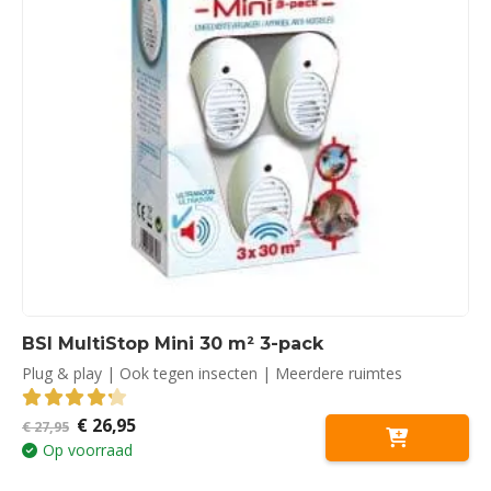
BSI MultiStop Mini 30 m² 3-pack
Plug & play | Ook tegen insecten | Meerdere ruimtes
Oorspronkelijke
Huidige
€
26,95
4.28
out of 5
€
27,95
prijs
prijs
Op voorraad
was:
is:
€ 27,95.
€ 26,95.