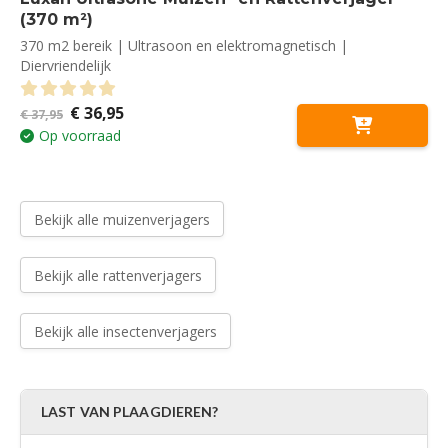
(370 m²)
370 m2 bereik | Ultrasoon en elektromagnetisch |
Diervriendelijk
Oorspronkelijke
Huidige
€
36,95
0
out of 5
€
37,95
prijs
prijs
Op voorraad
was:
is:
€ 37,95.
€ 36,95.
Bekijk alle muizenverjagers
Bekijk alle rattenverjagers
Bekijk alle insectenverjagers
LAST VAN PLAAGDIEREN?