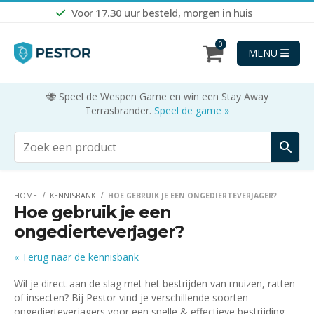
Voor 17.30 uur besteld, morgen in huis
Shop nu
0
MENU
🐝 Speel de Wespen Game en win een Stay Away
Terrasbrander.
Speel de game »
HOME
KENNISBANK
HOE GEBRUIK JE EEN ONGEDIERTEVERJAGER?
Hoe gebruik je een
ongedierteverjager?
« Terug naar de kennisbank
Wil je direct aan de slag met het bestrijden van muizen, ratten
of insecten? Bij Pestor vind je verschillende soorten
ongedierteverjagers voor een snelle & effectieve bestrijding.