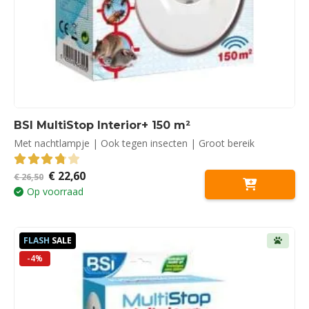
BSI MultiStop Interior+ 150 m²
Met nachtlampje | Ook tegen insecten | Groot bereik
Oorspronkelijke
Huidige
€
22,60
3.81
out of 5
€
26,50
prijs
prijs
Op voorraad
was:
is:
€ 26,50.
€ 22,60.
FLASH
SALE
-4%