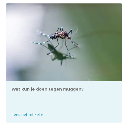
Hulp nodig met bestrijding?
Bij Pestor beschikken we over een landelijk netwerk
aan gecertificeerde ongediertebestrijders. We
brengen je graag vrijblijvend in contact met een
bestrijder bij jou in de buurt.
SCHAKEL EEN BESTRIJDER IN
Nee, ik doe het liever zelf
Wat kun je doen tegen muggen?
Lees het artikel »