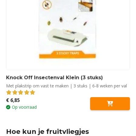
Knock Off Insectenval Klein (3 stuks)
Met plakstrip om vast te maken | 3 stuks | 6-8 weken per val
€
6,85
5.00
out of 5
Op voorraad
Hoe kun je fruitvliegjes