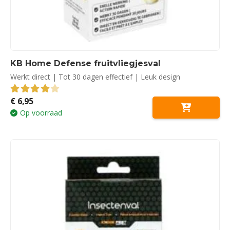
KB Home Defense fruitvliegjesval
Werkt direct | Tot 30 dagen effectief | Leuk design
€
6,95
4.00
out of 5
Op voorraad