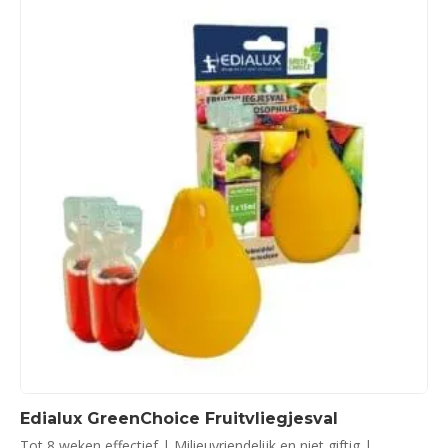
Edialux GreenChoice Fruitvliegjesval
Tot 8 weken effectief | Milieuvriendelijk en niet giftig |