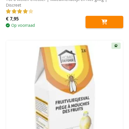
Discreet
€
7,95
4.00
out of 5
Op voorraad