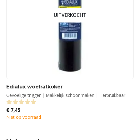
UITVERKOCHT
Edialux woelratkoker
Gevoelige trigger | Makkelijk schoonmaken | Herbruikbaar
€
7,45
0
out of 5
Niet op voorraad