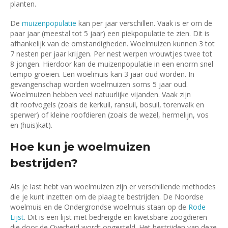
planten.
De
muizenpopulatie
kan per jaar verschillen. Vaak is er om de
paar jaar (meestal tot 5 jaar) een piekpopulatie te zien. Dit is
afhankelijk van de omstandigheden. Woelmuizen kunnen 3 tot
7 nesten per jaar krijgen. Per nest werpen vrouwtjes twee tot
8 jongen. Hierdoor kan de muizenpopulatie in een enorm snel
tempo groeien. Een woelmuis kan 3 jaar oud worden. In
gevangenschap worden woelmuizen soms 5 jaar oud.
Woelmuizen hebben veel natuurlijke vijanden. Vaak zijn
dit roofvogels (zoals de kerkuil, ransuil, bosuil, torenvalk en
sperwer) of kleine roofdieren (zoals de wezel, hermelijn, vos
en (huis)kat).
Hoe kun je woelmuizen
bestrijden?
Als je last hebt van woelmuizen zijn er verschillende methodes
die je kunt inzetten om de plaag te bestrijden. De Noordse
woelmuis en de Ondergrondse woelmuis staan op de
Rode
Lijst
. Dit is een lijst met bedreigde en kwetsbare zoogdieren
die door de Overheid wordt opgesteld. Het bestrijden van deze