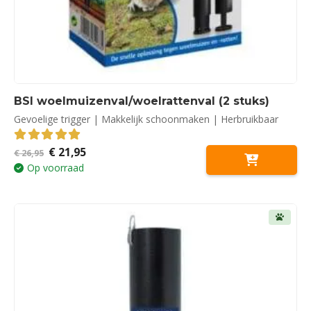
BSI woelmuizenval/woelrattenval (2 stuks)
Gevoelige trigger | Makkelijk schoonmaken | Herbruikbaar
Oorspronkelijke
Huidige
€
21,95
5.00
out of 5
€
26,95
prijs
prijs
Op voorraad
was:
is:
€ 26,95.
€ 21,95.