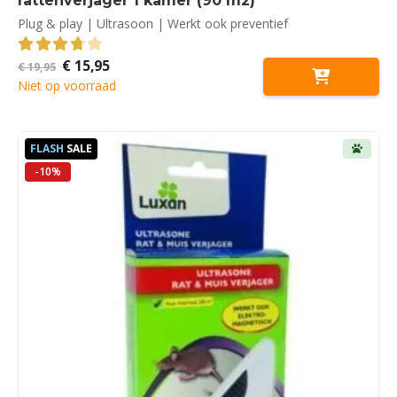
rattenverjager 1 kamer (90 m2)
Plug & play | Ultrasoon | Werkt ook preventief
Oorspronkelijke
Huidige
€
15,95
3.75
out of 5
€
19,95
prijs
prijs
Niet op voorraad
was:
is:
€ 19,95.
€ 15,95.
FLASH
SALE
-10%