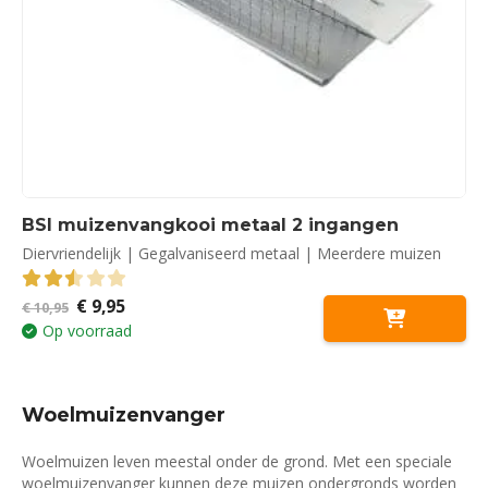
BSI muizenvangkooi metaal 2 ingangen
Diervriendelijk | Gegalvaniseerd metaal | Meerdere muizen
Oorspronkelijke
Huidige
€
9,95
2.50
out of 5
€
10,95
prijs
prijs
Op voorraad
was:
is:
€ 10,95.
€ 9,95.
Woelmuizenvanger
Woelmuizen leven meestal onder de grond. Met een speciale
woelmuizenvanger kunnen deze muizen ondergronds worden