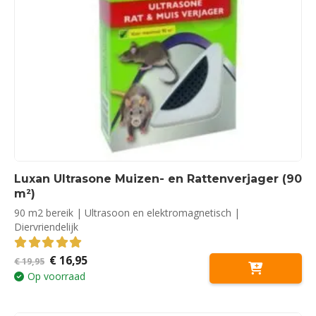
Luxan Ultrasone Muizen- en Rattenverjager (90
m²)
90 m2 bereik | Ultrasoon en elektromagnetisch |
Diervriendelijk
Oorspronkelijke
Huidige
€
16,95
5.00
out of 5
€
19,95
prijs
prijs
Op voorraad
was:
is:
€ 19,95.
€ 16,95.