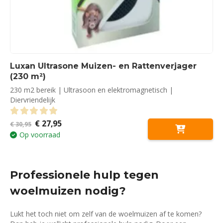
Luxan Ultrasone Muizen- en Rattenverjager
(230 m²)
230 m2 bereik | Ultrasoon en elektromagnetisch |
Diervriendelijk
Oorspronkelijke
Huidige
€
27,95
0
out of 5
€
30,95
prijs
prijs
Op voorraad
was:
is:
€ 30,95.
€ 27,95.
Professionele hulp tegen
woelmuizen nodig?
Lukt het toch niet om zelf van de woelmuizen af te komen?