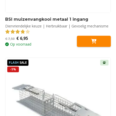
BSI muizenvangkooi metaal 1 ingang
Diervriendelijke keuze | Herbruikbaar | Gevoelig mechanisme
Oorspronkelijke
Huidige
€
6,95
3.88
out of 5
€
7,50
prijs
prijs
Op voorraad
was:
is:
€ 7,50.
€ 6,95.
FLASH
SALE
-9%