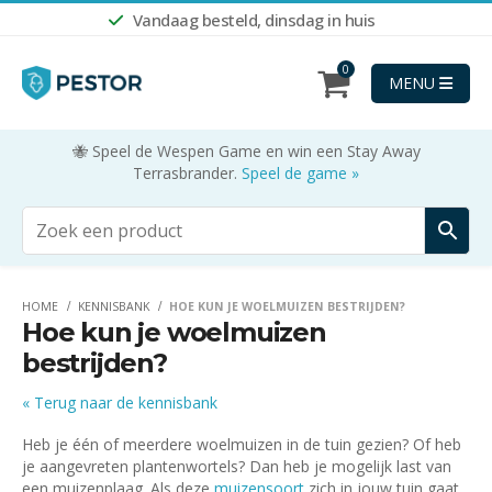
Vandaag besteld, dinsdag in huis
Shop nu
0
MENU
🐝 Speel de Wespen Game en win een Stay Away
Terrasbrander.
Speel de game »
HOME
KENNISBANK
HOE KUN JE WOELMUIZEN BESTRIJDEN?
Hoe kun je woelmuizen
bestrijden?
« Terug naar de kennisbank
Heb je één of meerdere woelmuizen in de tuin gezien? Of heb
je aangevreten plantenwortels? Dan heb je mogelijk last van
een muizenplaag. Als deze
muizensoort
zich in jouw tuin gaat