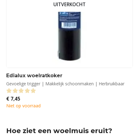
UITVERKOCHT
Edialux woelratkoker
Gevoelige trigger | Makkelijk schoonmaken | Herbruikbaar
€
7,45
0
out of 5
Niet op voorraad
Hoe ziet een woelmuis eruit?