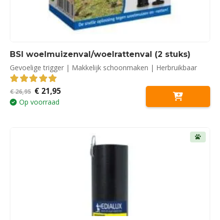
BSI woelmuizenval/woelrattenval (2 stuks)
Gevoelige trigger | Makkelijk schoonmaken | Herbruikbaar
Oorspronkelijke
Huidige
€
21,95
5.00
out of 5
€
26,95
prijs
prijs
Op voorraad
was:
is:
€ 26,95.
€ 21,95.