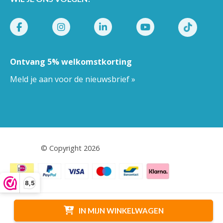
Ontvang 5% welkomstkorting
Meld je aan voor de nieuwsbrief »
Pestor.nl
© Copyright 2026
8,5
Algemene voorwaarden
-
Privacy
-
Cookies
IN MIJN WINKELWAGEN