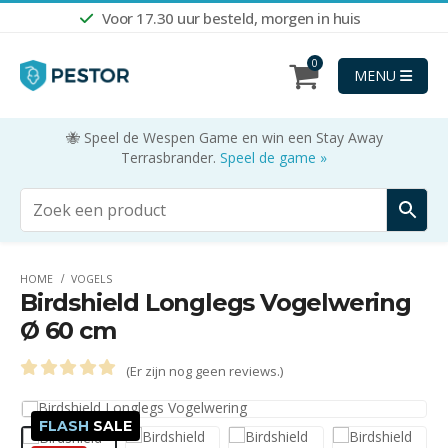
Voor 17.30 uur besteld, morgen in huis
0
MENU
🐝 Speel de Wespen Game en win een Stay Away
Terrasbrander.
Speel de game »
HOME
VOGELS
Birdshield Longlegs Vogelwering
Ø 60 cm
(Er zijn nog geen reviews.)
0
out of 5
FLASH
SALE