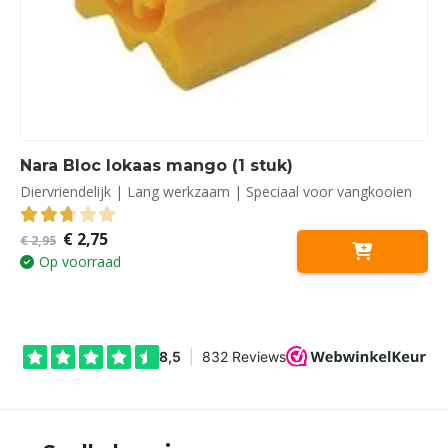
Nara Bloc lokaas mango (1 stuk)
Diervriendelijk | Lang werkzaam | Speciaal voor vangkooien
Oorspronkelijke
Huidige
€
2,75
2.71
out of 5
€
2,95
prijs
prijs
Op voorraad
was:
is:
€ 2,95.
€ 2,75.