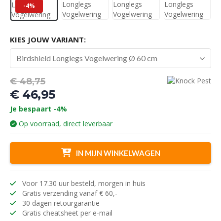
-4%
KIES JOUW VARIANT:
Birdshield Longlegs Vogelwering Ø 60 cm
Oorspronkelijke
€
48,75
prijs
€
46,95
was:
Huidige
Je bespaart -4%
€ 48,75.
prijs
Op voorraad, direct leverbaar
is:
€ 46,95.
IN MIJN WINKELWAGEN
Voor 17.30 uur besteld, morgen in huis
Gratis verzending vanaf € 60,-
30 dagen retourgarantie
Gratis cheatsheet per e-mail