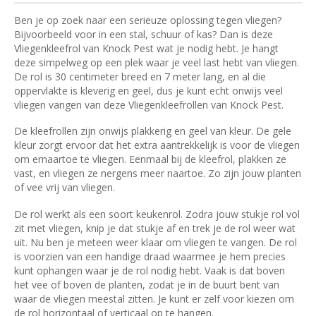
Ben je op zoek naar een serieuze oplossing tegen vliegen?
Bijvoorbeeld voor in een stal, schuur of kas? Dan is deze
Vliegenkleefrol van Knock Pest wat je nodig hebt. Je hangt
deze simpelweg op een plek waar je veel last hebt van vliegen.
De rol is 30 centimeter breed en 7 meter lang, en al die
oppervlakte is kleverig en geel, dus je kunt echt onwijs veel
vliegen vangen van deze Vliegenkleefrollen van Knock Pest.
De kleefrollen zijn onwijs plakkerig en geel van kleur. De gele
kleur zorgt ervoor dat het extra aantrekkelijk is voor de vliegen
om ernaartoe te vliegen. Eenmaal bij de kleefrol, plakken ze
vast, en vliegen ze nergens meer naartoe. Zo zijn jouw planten
of vee vrij van vliegen.
De rol werkt als een soort keukenrol. Zodra jouw stukje rol vol
zit met vliegen, knip je dat stukje af en trek je de rol weer wat
uit. Nu ben je meteen weer klaar om vliegen te vangen. De rol
is voorzien van een handige draad waarmee je hem precies
kunt ophangen waar je de rol nodig hebt. Vaak is dat boven
het vee of boven de planten, zodat je in de buurt bent van
waar de vliegen meestal zitten. Je kunt er zelf voor kiezen om
de rol horizontaal of verticaal op te hangen.