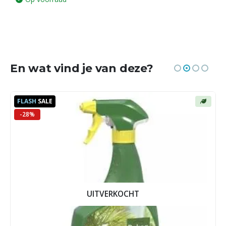
€ 14,95.
€ 13,95.
En wat vind je van deze?
FLASH
SALE
-28%
UITVERKOCHT