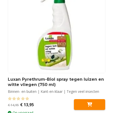
Luxan Pyrethrum-Biol spray tegen luizen en
witte vliegen (750 ml)
Binnen- en buiten | Kant-en-klaar | Tegen veel insecten
Oorspronkelijke
Huidige
0
out of 5
€
13,95
€
14,95
prijs
prijs
was:
is:
Op voorraad