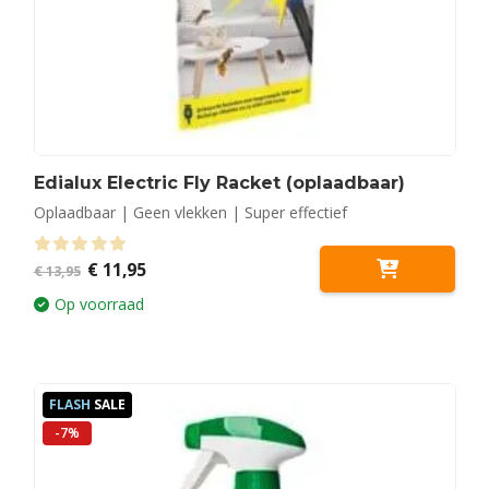
Edialux Electric Fly Racket (oplaadbaar)
Oplaadbaar | Geen vlekken | Super effectief
Oorspronkelijke
Huidige
0
out of 5
€
11,95
€
13,95
prijs
prijs
was:
is:
Op voorraad
€ 13,95.
€ 11,95.
FLASH
SALE
-7%