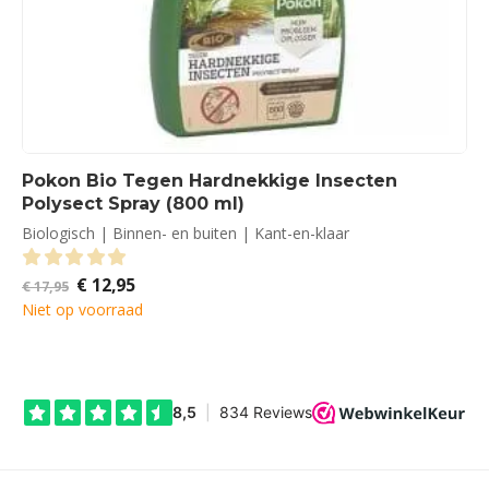
Pokon Bio Tegen Hardnekkige Insecten
Polysect Spray (800 ml)
Biologisch | Binnen- en buiten | Kant-en-klaar
Oorspronkelijke
Huidige
€
12,95
0
out of 5
€
17,95
prijs
prijs
Niet op voorraad
was:
is:
€ 17,95.
€ 12,95.