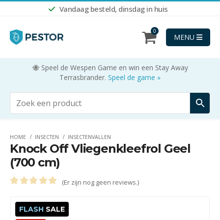
Vandaag besteld, dinsdag in huis
0
MENU
🐝 Speel de Wespen Game en win een Stay Away
Terrasbrander.
Speel de game »
HOME
INSECTEN
INSECTENVALLEN
Knock Off Vliegenkleefrol Geel
(700 cm)
(Er zijn nog geen reviews.)
0
out of 5
FLASH
SALE