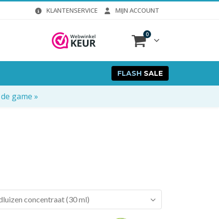
KLANTENSERVICE
MIJN ACCOUNT
0
FLASH
SALE
 de game »
dluizen concentraat (30 ml)