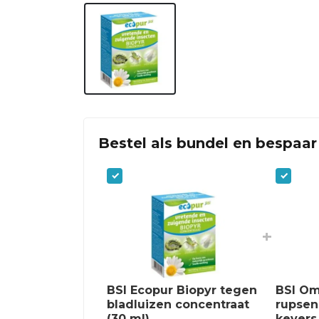
Bestel als bundel en bespaar
+
BSI Ecopur Biopyr tegen
BSI Om
bladluizen concentraat
rupsen,
(30 ml)
kevers,