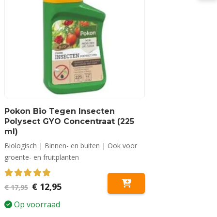
Pokon Bio Tegen Insecten
Polysect GYO Concentraat (225
ml)
Biologisch | Binnen- en buiten | Ook voor
groente- en fruitplanten
5.00
out of 5
Oorspronkelijke
Huidige
€
12,95
€
17,95
prijs
prijs
was:
is:
Op voorraad
€ 17,95.
€ 12,95.