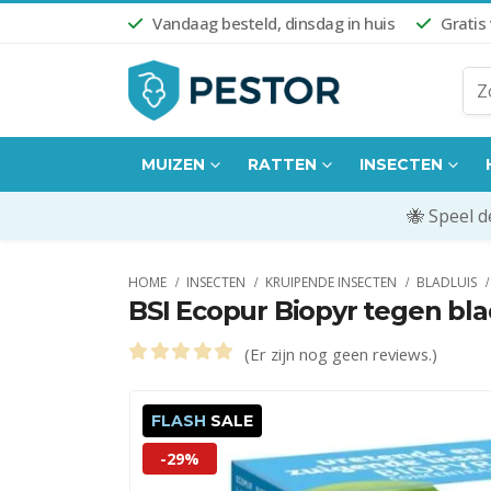
Vandaag besteld, dinsdag in huis
Gratis
MUIZEN
RATTEN
INSECTEN
🐝 Speel 
HOME
INSECTEN
KRUIPENDE INSECTEN
BLADLUIS
BSI Ecopur Biopyr tegen bla
(Er zijn nog geen reviews.)
0
out of 5
FLASH
SALE
-29%