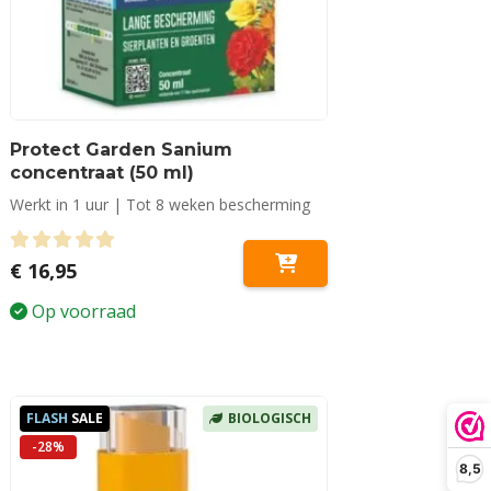
Protect Garden Sanium
concentraat (50 ml)
Werkt in 1 uur | Tot 8 weken bescherming
0
out of 5
€
16,95
Op voorraad
FLASH
SALE
BIOLOGISCH
-28%
8,5