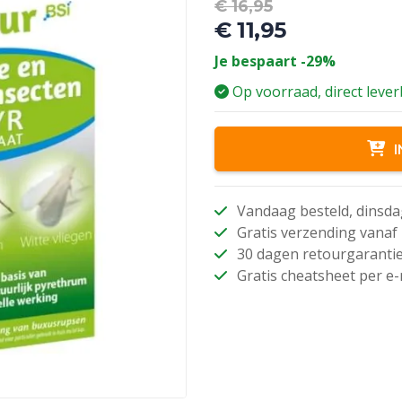
Oorspronkel
€
16,95
prijs
€
11,95
was:
Huidige
Je bespaart -29%
€ 16,95.
prijs
is:
Op voorraad, direct leve
€ 11,95.
I
Vandaag besteld, dinsda
Gratis verzending vanaf 
30 dagen retourgaranti
Gratis cheatsheet per e-