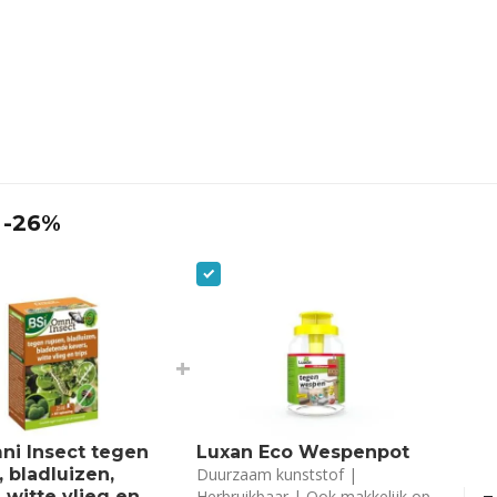
 -26%
+
ni Insect tegen
Luxan Eco Wespenpot
 bladluizen,
Duurzaam kunststof |
 witte vlieg en
Herbruikbaar | Ook makkelijk op