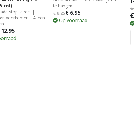
T
25 ml)
te hangen
€
ade stopt direct |
€
6,95
€
8,25
€
én voorkomen | Alleen
Op voorraad
en
12,95
oorraad