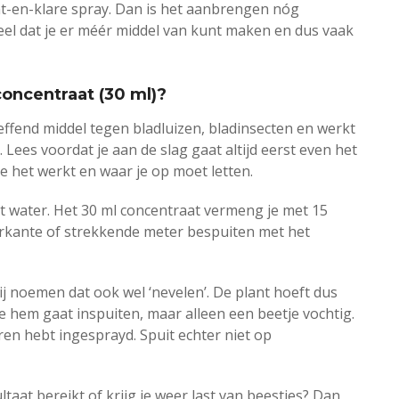
nt-en-klare spray. Dan is het aanbrengen nóg
deel dat je er méér middel van kunt maken en dus vaak
concentraat (30 ml)?
effend middel tegen bladluizen, bladinsecten en werkt
ees voordat je aan de slag gaat altijd eerst even het
e het werkt en waar je op moet letten.
t water. Het 30 ml concentraat vermeng je met 15
ierkante of strekkende meter bespuiten met het
Wij noemen dat ook wel ‘nevelen’. De plant hoeft dus
e hem gaat inspuiten, maar alleen een beetje vochtig.
eren hebt ingesprayd. Spuit echter niet op
taat bereikt of krijg je weer last van beestjes? Dan