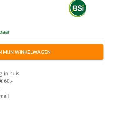
ijke
rbaar
N MIJN WINKELWAGEN
g in huis
€ 60,-
e
mail