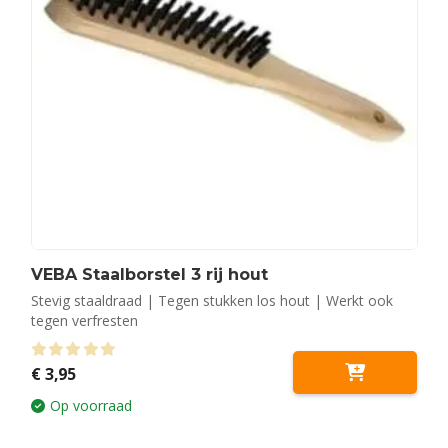
VEBA Staalborstel 3 rij hout
Stevig staaldraad | Tegen stukken los hout | Werkt ook
tegen verfresten
0
out of 5
€
3,95
Op voorraad