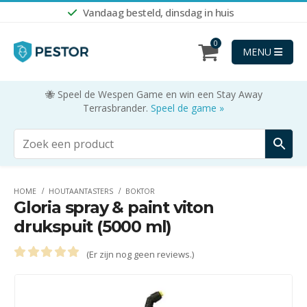
Vandaag besteld, dinsdag in huis
0
MENU
🐝 Speel de Wespen Game en win een Stay Away
Terrasbrander.
Speel de game »
HOME
HOUTAANTASTERS
BOKTOR
Gloria spray & paint viton
drukspuit (5000 ml)
(Er zijn nog geen reviews.)
0
out of 5