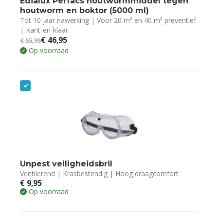
Edialux Perfacs houtwormmiddel tegen
houtworm en boktor (5000 ml)
Tot 10 jaar nawerking | Voor 20 m² en 40 m² preventief
| Kant-en-klaar
€
46,95
€
55,95
Op voorraad
Unpest veiligheidsbril
Ventilerend | Krasbestendig | Hoog draagcomfort
€
9,95
Op voorraad