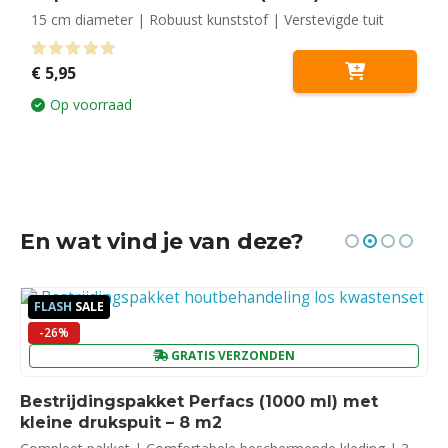
15 cm diameter | Robuust kunststof | Verstevigde tuit
0
out of 5
€
5,95
Op voorraad
En wat vind je van deze?
FLASH
SALE
-26%
GRATIS VERZONDEN
Bestrijdingspakket Perfacs (1000 ml) met
kleine drukspuit – 8 m2