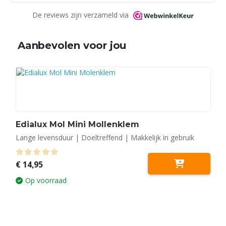
De reviews zijn verzameld via
Aanbevolen voor jou
Edialux Mol Mini Mollenklem
Lange levensduur | Doeltreffend | Makkelijk in gebruik
0
out of 5
€
14,95
Op voorraad