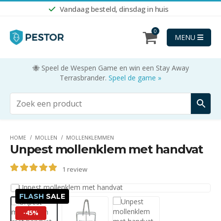
Vandaag besteld, dinsdag in huis
0
MENU
🐝 Speel de Wespen Game en win een Stay Away
Terrasbrander.
Speel de game »
HOME
MOLLEN
MOLLENKLEMMEN
Unpest mollenklem met handvat
1
review
5.00
out of 5
FLASH
SALE
-45%