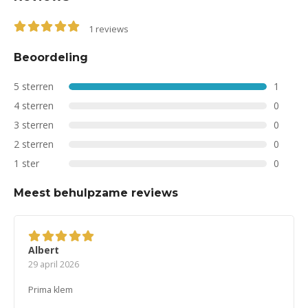
1
reviews
5.00
out of 5
Beoordeling
5 sterren
1
4 sterren
0
3 sterren
0
2 sterren
0
1 ster
0
Meest behulpzame reviews
Albert
5
van 5
29 april 2026
Prima klem