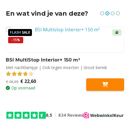
En wat vind je van deze?
FLASH
SALE
-15%
BSI MultiStop Interior+ 150 m²
Met nachtlampje | Ook tegen insecten | Groot bereik
Oorspronkelijke
Huidige
€
22,60
3.81
out of 5
€
26,50
prijs
prijs
Op voorraad
was:
is:
€ 26,50.
€ 22,60.