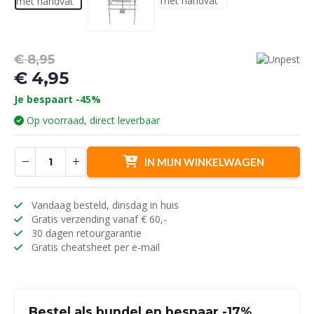
Oorspronkelijke
€
8,95
prijs
€
4,95
was:
Huidige
Je bespaart -45%
€ 8,95.
prijs
Op voorraad, direct leverbaar
is:
€ 4,95.
IN MIJN WINKELWAGEN
Vandaag besteld, dinsdag in huis
Gratis verzending vanaf € 60,-
30 dagen retourgarantie
Gratis cheatsheet per e-mail
Bestel als bundel en bespaar -17%