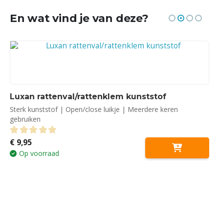
En wat vind je van deze?
Luxan rattenval/rattenklem kunststof
Sterk kunststof | Open/close luikje | Meerdere keren
gebruiken
€
9,95
0
out of 5
Op voorraad