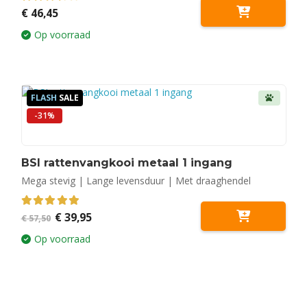
3.50
out of 5
€
46,45
Op voorraad
FLASH
SALE
-31%
BSI rattenvangkooi metaal 1 ingang
Mega stevig | Lange levensduur | Met draaghendel
Oorspronkelijke
Huidige
5.00
out of 5
€
39,95
€
57,50
prijs
prijs
was:
is:
Op voorraad
€ 57,50.
€ 39,95.