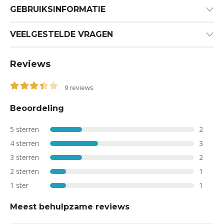
GEBRUIKSINFORMATIE
VEELGESTELDE VRAGEN
Reviews
9
reviews
3.44
out of 5
Beoordeling
5 sterren
2
4 sterren
3
3 sterren
2
2 sterren
1
1 ster
1
Meest behulpzame reviews