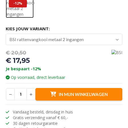
-12%
KIES JOUW VARIANT:
BSI rattenvangkooi metaal 2 ingangen
Oorspronkelijke
€
20,50
prijs
€
17,95
was:
Huidige
Je bespaart -12%
€ 20,50.
prijs
Op voorraad, direct leverbaar
is:
€ 17,95.
IN MIJN WINKELWAGEN
Vandaag besteld, dinsdag in huis
Gratis verzending vanaf € 60,-
30 dagen retourgarantie