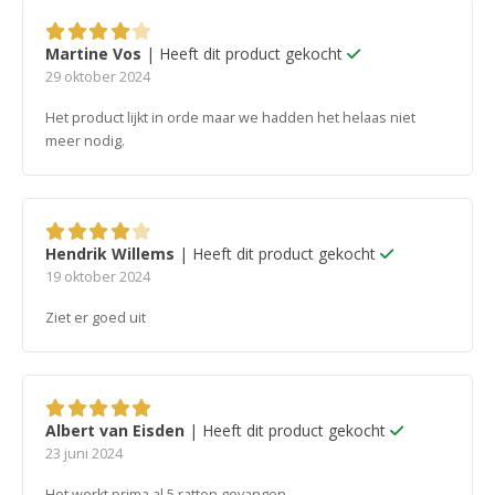
Martine Vos
| Heeft dit product gekocht
4
van 5
29 oktober 2024
Het product lijkt in orde maar we hadden het helaas niet
meer nodig.
Hendrik Willems
| Heeft dit product gekocht
4
van 5
19 oktober 2024
Ziet er goed uit
Albert van Eisden
| Heeft dit product gekocht
5
van 5
23 juni 2024
Het werkt prima al 5 ratten gevangen….