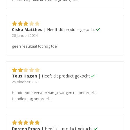
Ciska Matthes
| Heeft dit product gekocht
3
van 5
28 januari 2024
geen resultaat tot nog toe
Teus Hagen
| Heeft dit product gekocht
2
van 5
29 oktober 2023
Handel voor vervoer van gevangen rat ontbreekt.
Handleiding ontbreekt.
Doreen Proos
| Heeft dit product gekocht
5
van 5