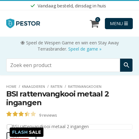
Vandaag besteld, dinsdag in huis
0
MENU
🐝 Speel de Wespen Game en win een Stay Away
Terrasbrander.
Speel de game »
HOME
KNAAGDIEREN
RATTEN
RATTENVANGKOOIEN
BSI rattenvangkooi metaal 2
ingangen
9
reviews
3.44
out of 5
FLASH
SALE