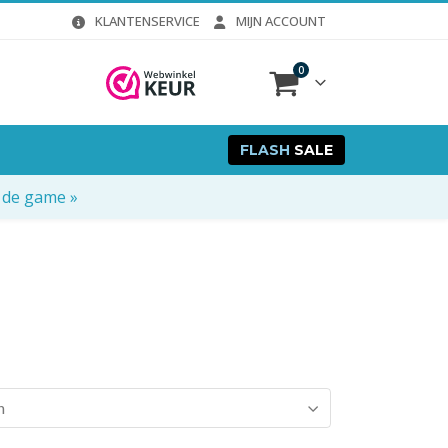
KLANTENSERVICE
MIJN ACCOUNT
0
FLASH
SALE
 de game »
n