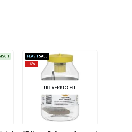
GISCH
FLASH
SALE
-6%
UITVERKOCHT