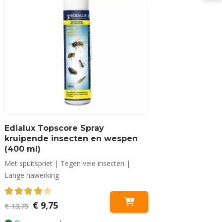
Edialux Topscore Spray
kruipende insecten en wespen
(400 ml)
Met spuitspriet | Tegen vele insecten |
Lange nawerking
4.00
out of 5
Oorspronkelijke
Huidige
€
9,75
€
13,75
prijs
prijs