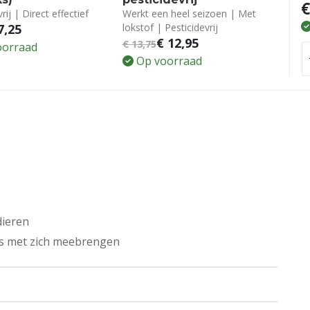
€
rij | Direct effectief
Werkt een heel seizoen | Met
7,25
lokstof | Pesticidevrij
€
12,95
€
13,75
oorraad
Op voorraad
dieren
o’s met zich meebrengen