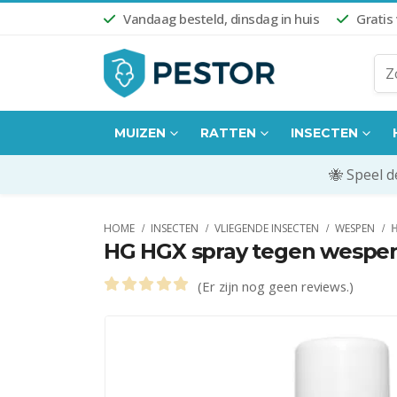
Vandaag besteld, dinsdag in huis
Gratis
MUIZEN
RATTEN
INSECTEN
🐝 Speel 
HOME
INSECTEN
VLIEGENDE INSECTEN
WESPEN
HG HGX spray tegen wespe
(Er zijn nog geen reviews.)
0
out of 5