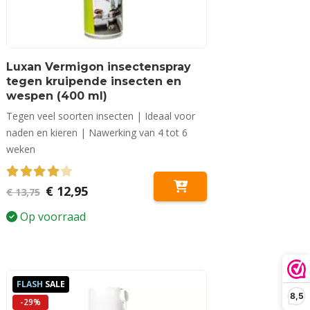
Luxan Vermigon insectenspray
tegen kruipende insecten en
wespen (400 ml)
Tegen veel soorten insecten | Ideaal voor
naden en kieren | Nawerking van 4 tot 6
weken
4.00
out of 5
Oorspronkelijke
Huidige
€
12,95
€
13,75
prijs
prijs
was:
is:
Op voorraad
€ 13,75.
€ 12,95.
FLASH
SALE
8,5
-29%