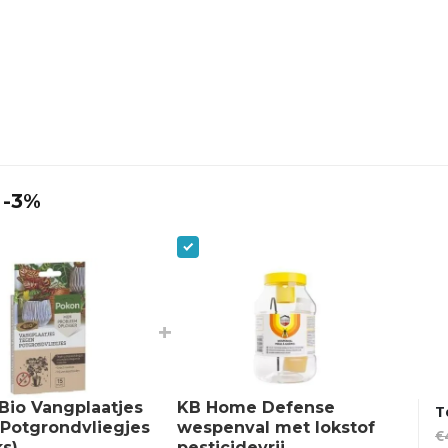
 -3%
+
Bio Vangplaatjes
KB Home Defense
T
Potgrondvliegjes
wespenval met lokstof
€
ks)
pesticidevrij