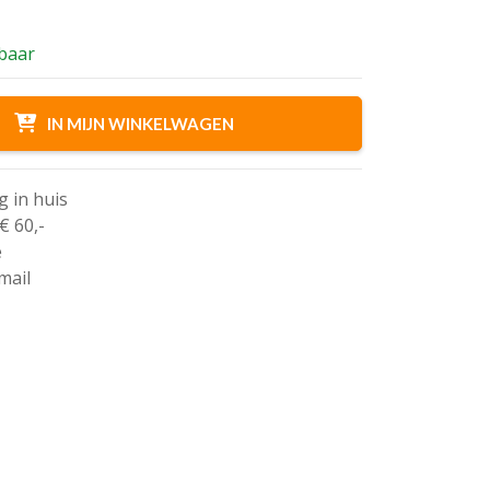
rbaar
IN MIJN WINKELWAGEN
g in huis
€ 60,-
e
mail