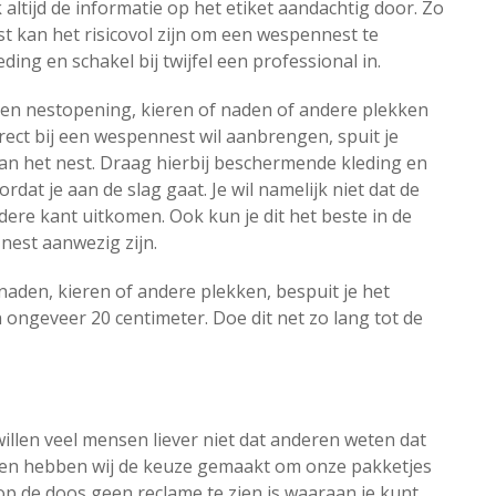
 altijd de informatie op het etiket aandachtig door. Zo
ast kan het risicovol zijn om een wespennest te
ng en schakel bij twijfel een professional in.
 een nestopening, kieren of naden of andere plekken
rect bij een wespennest wil aanbrengen, spuit je
an het nest. Draag hierbij beschermende kleding en
dat je aan de slag gaat. Je wil namelijk niet dat de
ere kant uitkomen. Ook kun je dit het beste in de
nest aanwezig zijn.
naden, kieren of andere plekken, bespuit je het
 ongeveer 20 centimeter. Doe dit net zo lang tot de
willen veel mensen liever niet dat anderen weten dat
den hebben wij de keuze gemaakt om onze pakketjes
 op de doos geen reclame te zien is waaraan je kunt