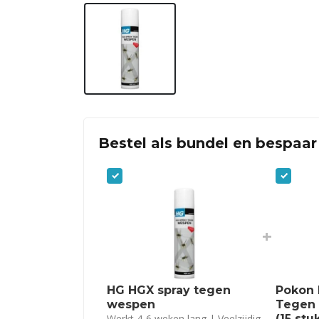
Bestel als bundel en bespaar
+
HG HGX spray tegen
Pokon 
wespen
Tegen 
Werkt 4-6 weken lang | Veelzijdig
(15 stu