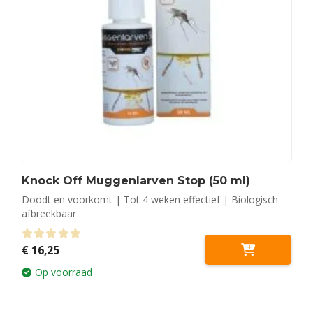
Knock Off Muggenlarven Stop (50 ml)
Doodt en voorkomt | Tot 4 weken effectief | Biologisch
afbreekbaar
0
out of 5
€
16,25
Op voorraad