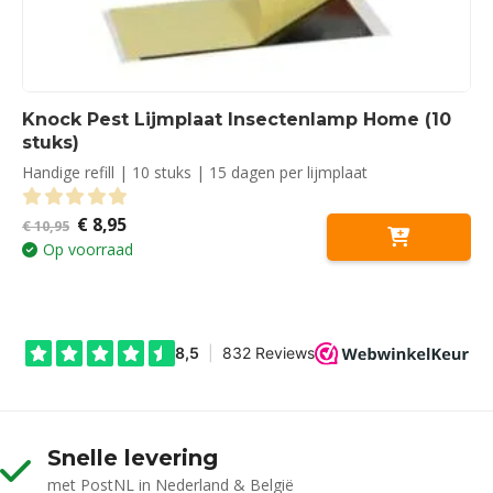
Knock Pest Lijmplaat Insectenlamp Home (10
stuks)
Handige refill | 10 stuks | 15 dagen per lijmplaat
Oorspronkelijke
Huidige
€
8,95
0
out of 5
€
10,95
prijs
prijs
Op voorraad
was:
is:
€ 10,95.
€ 8,95.
Snelle levering
met PostNL in Nederland & België