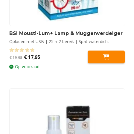
BSI Mousti-Lum+ Lamp & Muggenverdelger
Opladen met USB | 25 m2 bereik | Spat-waterdicht
Oorspronkelijke
Huidige
0
out of 5
€
17,95
€
19,95
prijs
prijs
was:
is:
Op voorraad
€ 19,95.
€ 17,95.