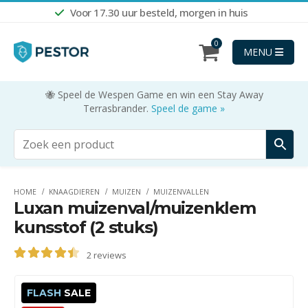
Voor 17.30 uur besteld, morgen in huis
0
MENU
🐝 Speel de Wespen Game en win een Stay Away
Terrasbrander.
Speel de game »
HOME
KNAAGDIEREN
MUIZEN
MUIZENVALLEN
Luxan muizenval/muizenklem
kunsstof (2 stuks)
2
reviews
4.50
out of 5
FLASH
SALE