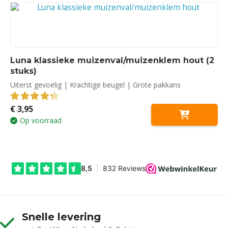
Luna klassieke muizenval/muizenklem hout (2
stuks)
Uiterst gevoelig | Krachtige beugel | Grote pakkans
€
3,95
4.33
out of 5
Op voorraad
Snelle levering