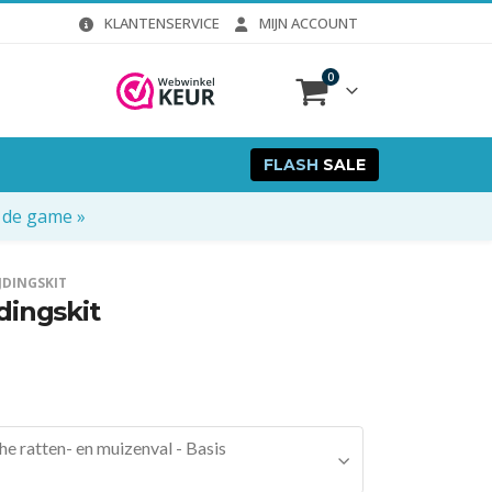
KLANTENSERVICE
MIJN ACCOUNT
0
FLASH
SALE
 de game »
JDINGSKIT
dingskit
 ratten- en muizenval - Basis