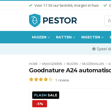
Voor 17.30 uur besteld, morgen in huis
G
MUIZEN
RATTEN
INSECTEN
🐝 Speel 
HOME
KNAAGDIEREN
MUIZEN
MUIZENVALLEN
G
Goodnature A24 automatische
1
review
4.00
out of 5
FLASH
SALE
-5%