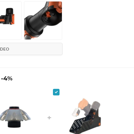
IDEO
 -4%
+