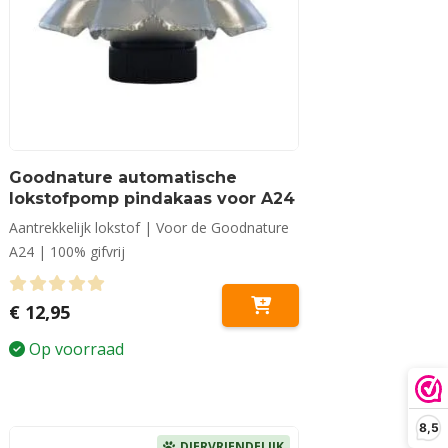
Goodnature automatische
lokstofpomp pindakaas voor A24
Aantrekkelijk lokstof | Voor de Goodnature
A24 | 100% gifvrij
0
out of 5
€
12,95
Op voorraad
8,5
DIERVRIENDELIJK