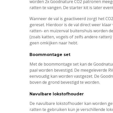
worden 2x Goodnature CO2 patronen meegele
ratten te vangen. De starter kit is later ev
Wanneer de val is geactiveerd zorgt het CO
gereset. Hierdoor is de val direct weer klaa
ratten- en muizenval buitenshuis worden de
(zoals katten, vogels of zelfs andere ratten
geen omkijken naar hebt.
Boommontage set
Met de boommontage set kan de Goodnatur
paal worden bevestigd. De meegeleverde RV
eenvoudig kan worden vastgezet. De Goodnat
boven de grond bevestigd te worden.
Navulbare lokstofhouder
De navulbare lokstofhouder kan worden geb
ratten te gebruiken kun je verschillende lo