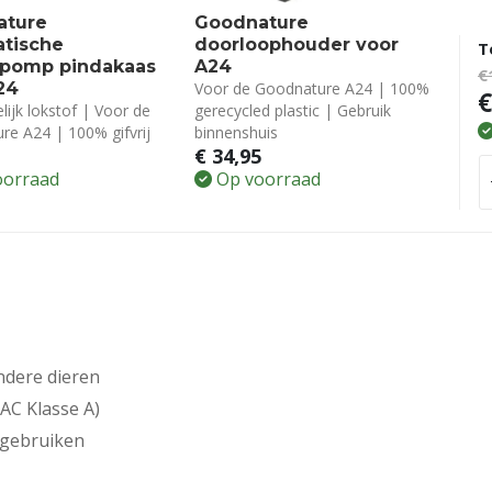
ature
Goodnature
tische
doorloophouder voor
T
fpomp pindakaas
A24
€
24
Voor de Goodnature A24 | 100%
€
lijk lokstof | Voor de
gerecycled plastic | Gebruik
re A24 | 100% gifvrij
binnenshuis
5
€
34,95
oorraad
Op voorraad
andere dieren
AC Klasse A)
 gebruiken