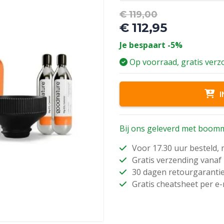
Oorspronke
€
119,00
prijs
€
112,95
was:
Huidige
Je bespaart -5%
€ 119,00.
prijs
is:
Op voorraad, gratis ver
€ 112,95.
I
Bij ons geleverd met boomm
Voor 17.30 uur besteld,
Gratis verzending vanaf 
30 dagen retourgaranti
Gratis cheatsheet per e-