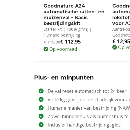
Goodnature A24
Goodn
automatische ratten- en
automa
muizenval - Basis
loksto
bestrijdingskit
voor A
Starter kit | 100% gifvrij |
Aantrekke
Humane bestrijding
Goodnatu
€
12,9
€
112,95
€
119,00
Op v
Op voorraad
Plus- en minpunten
De val reset automatisch tot 24 keer
Volledig gifvrij en onschadelijk voor 
Humane manier van bestrijding (NAW
Zowel binnenshuis als buitenshuis te
Inclusief handige bestrijdingsgids