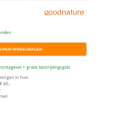
lijke
zonden
N MIJN WINKELWAGEN
ontageset + gratis bestrijdingsgids
 morgen in huis
€ 60,-
e
mail