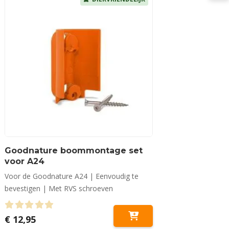
Goodnature boommontage set
voor A24
Voor de Goodnature A24 | Eenvoudig te
bevestigen | Met RVS schroeven
0
out of 5
€
12,95