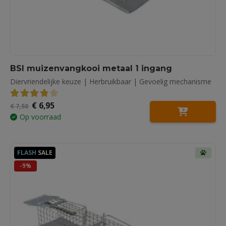
BSI muizenvangkooi metaal 1 ingang
Diervriendelijke keuze | Herbruikbaar | Gevoelig mechanisme
Oorspronkelijke
Huidige
€
6,95
3.88
out of 5
€
7,50
prijs
prijs
Op voorraad
was:
is:
€ 7,50.
€ 6,95.
FLASH
SALE
-9%