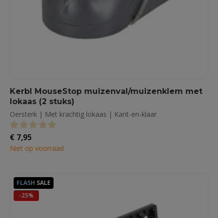
Kerbl MouseStop muizenval/muizenklem met
lokaas (2 stuks)
Oersterk | Met krachtig lokaas | Kant-en-klaar
€
7,95
0
out of 5
Niet op voorraad
FLASH
SALE
-25%