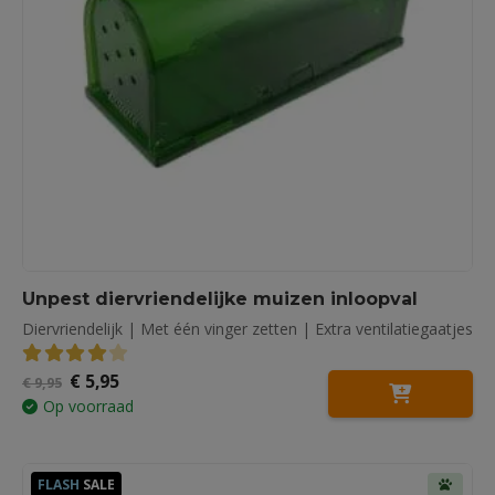
Unpest diervriendelijke muizen inloopval
Diervriendelijk | Met één vinger zetten | Extra ventilatiegaatjes
Oorspronkelijke
Huidige
€
5,95
4.06
out of 5
€
9,95
prijs
prijs
Op voorraad
was:
is:
€ 9,95.
€ 5,95.
FLASH
SALE