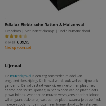
Edialux Elektrische Ratten & Muizenval
Draadloos | Met indicatielampje | Snelle humane dood
Oorspronkelijke
Huidige
€
39,95
3.50
out of 5
€
46,95
prijs
prijs
Niet op voorraad
was:
is:
€ 46,95.
€ 39,95.
Lijmval
De
muizenlijmval
is een erg omstreden middel van
ongediertebestrijding. De lijmval wordt ook wel een lijmplank
genoemd. De val bestaat vaak uit een kartonnen plaat met
daarop een sterke lijmlaag. In het midden van de plaat plaats
je wat lokaas. Wanneer de muizen vervolgens naar het lokaas
willen gaan, plakken zij vast aan de plaat, waarna je ze zelf zult
moeten doden of de muizen een hongerdood zullen sterven.