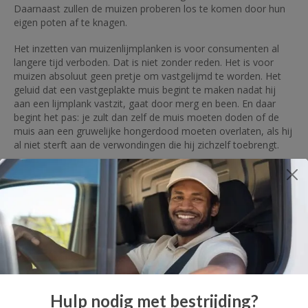
Daarnaast zullen de muizen proberen los te komen door hun
eigen poten af te knagen.
Het inzetten van muizenlijmplanken is voor consumenten al
langere tijd verboden. Dat is niet zonder reden. Het is voor
muizen absoluut geen pretje om vastgelijmd te worden. Het
geluid dat een vastgeplakte muis begint te maken nadat hij
aan een lijmplank vastzit, gaat door merg en been. En daar
begint het pas: je zult dan zelf de muis moeten doden of de
muis aan een gruwelijke hongerdood moeten overlaten, als hij
al niet sterft aan de verwondingen die hij zichzelf toebrengt.
In welke situatie gebruik je een
lijmplank?
Naar onze mening gebruik je de muizenlijmplank in geen
enkele situatie. Niet voor niets is het gebruik van deze
muizenval al langere tijd verboden door de overheid. Wel is het
verkopen van lijmplanken toegestaan en worden deze ruim
aangeboden door verschillende online aanbieders. Wij hebben
in onze shop de keuze gemaakt om deze producten niet te
verkopen, omdat wij niet willen meewerken aan het in stand
Hulp nodig met bestrijding?
houden van dit gruwelijke leed voor muizen.