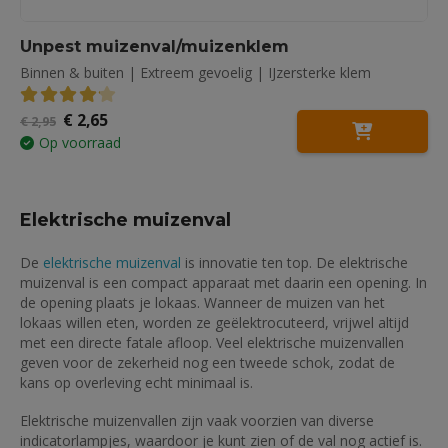
Unpest muizenval/muizenklem
Binnen & buiten | Extreem gevoelig | IJzersterke klem
Oorspronkelijke
Huidige
€
2,65
4.19
out of 5
€
2,95
prijs
prijs
Op voorraad
was:
is:
€ 2,95.
€ 2,65.
Elektrische muizenval
De
elektrische muizenval
is innovatie ten top. De elektrische
muizenval is een compact apparaat met daarin een opening. In
de opening plaats je lokaas. Wanneer de muizen van het
lokaas willen eten, worden ze geëlektrocuteerd, vrijwel altijd
met een directe fatale afloop. Veel elektrische muizenvallen
geven voor de zekerheid nog een tweede schok, zodat de
kans op overleving echt minimaal is.
Elektrische muizenvallen zijn vaak voorzien van diverse
indicatorlampjes, waardoor je kunt zien of de val nog actief is.