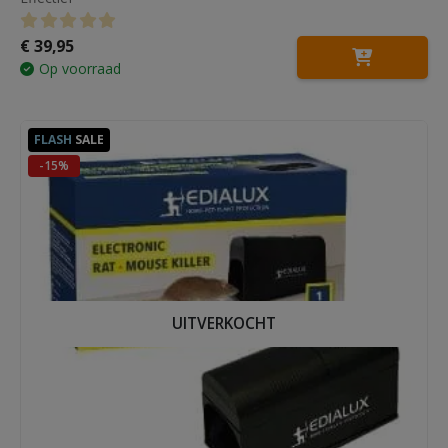
€
39,95
0
out of 5
Op voorraad
FLASH
SALE
-15%
UITVERKOCHT