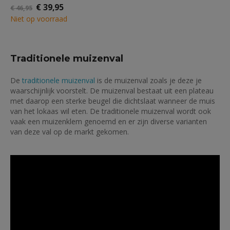
Oorspronkelijke
Huidige
€
39,95
3.50
out of 5
€
46,95
prijs
prijs
Niet op voorraad
was:
is:
€ 46,95.
€ 39,95.
Traditionele muizenval
De
traditionele muizenval
is de muizenval zoals je deze je
waarschijnlijk voorstelt. De muizenval bestaat uit een plateau
met daarop een sterke beugel die dichtslaat wanneer de muis
van het lokaas wil eten. De traditionele muizenval wordt ook
vaak een muizenklem genoemd en er zijn diverse varianten
van deze val op de markt gekomen.