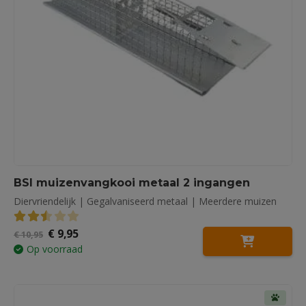
BSI muizenvangkooi metaal 2 ingangen
Diervriendelijk | Gegalvaniseerd metaal | Meerdere muizen
Oorspronkelijke
Huidige
€
9,95
2.50
out of 5
€
10,95
prijs
prijs
Op voorraad
was:
is:
€ 10,95.
€ 9,95.