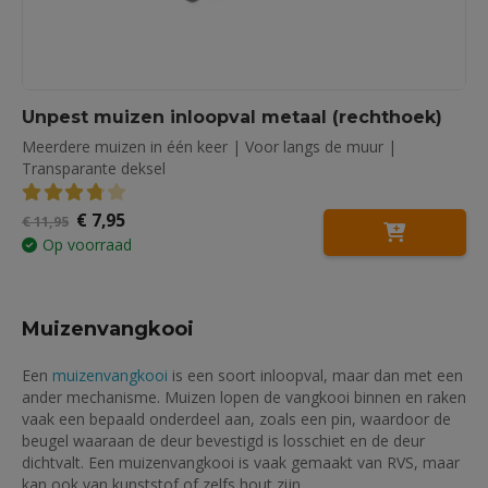
Unpest muizen inloopval metaal (rechthoek)
Meerdere muizen in één keer | Voor langs de muur |
Transparante deksel
Oorspronkelijke
Huidige
€
7,95
3.79
out of 5
€
11,95
prijs
prijs
Op voorraad
was:
is:
€ 11,95.
€ 7,95.
Muizenvangkooi
Een
muizenvangkooi
is een soort inloopval, maar dan met een
ander mechanisme. Muizen lopen de vangkooi binnen en raken
vaak een bepaald onderdeel aan, zoals een pin, waardoor de
beugel waaraan de deur bevestigd is losschiet en de deur
dichtvalt. Een muizenvangkooi is vaak gemaakt van RVS, maar
kan ook van kunststof of zelfs hout zijn.