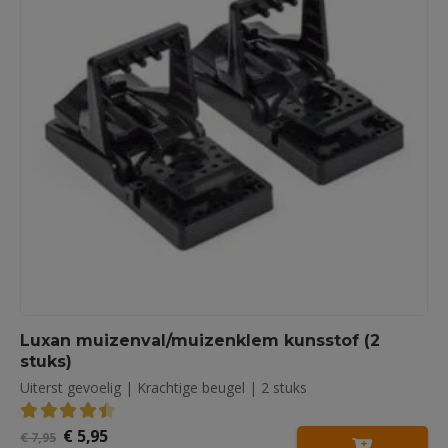
Luxan muizenval/muizenklem kunsstof (2
stuks)
Uiterst gevoelig | Krachtige beugel | 2 stuks
Oorspronkelijke
Huidige
€
5,95
4.50
out of 5
€
7,95