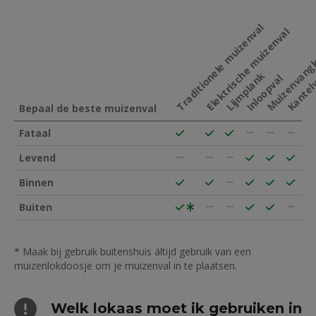
Traditionele muizenval
Elektrische muizenval
Muizenvang
Lijmplank
Kantel
Inloopval
Bepaal de beste muizenval
Soorten
Fataal
muizenvallen
Levend
Binnen
Buiten
*
* Maak bij gebruik buitenshuis áltijd gebruik van een
muizenlokdoosje om je muizenval in te plaatsen.
Welk lokaas moet ik gebruiken in