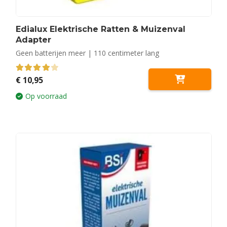
Edialux Elektrische Ratten & Muizenval
Adapter
Geen batterijen meer | 110 centimeter lang
4.00
out of 5
€
10,95
Op voorraad