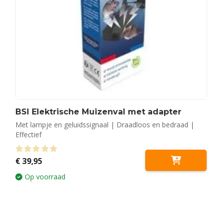
BSI Elektrische Muizenval met adapter
Met lampje en geluidssignaal | Draadloos en bedraad |
Effectief
0
out of 5
€
39,95
Op voorraad