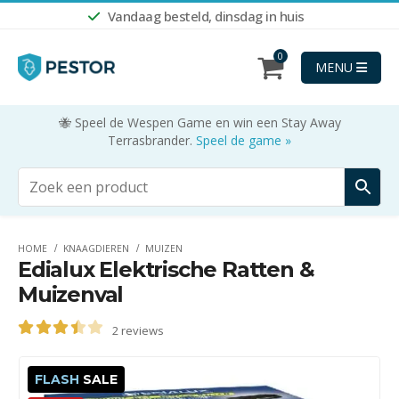
Vandaag besteld, dinsdag in huis
0
MENU
🐝 Speel de Wespen Game en win een Stay Away
Terrasbrander.
Speel de game »
HOME
KNAAGDIEREN
MUIZEN
Edialux Elektrische Ratten &
Muizenval
2
reviews
3.50
out of 5
FLASH
SALE