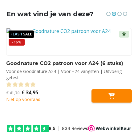
En wat vind je van deze?
FLASH
SALE
-16%
Goodnature CO2 patroon voor A24 (6 stuks)
Voor de Goodnature A24 | Voor ±24 vangsten | Uitvoerig
getest
Oorspronkelijke
Huidige
€
34,95
0
out of 5
€
41,70
prijs
prijs
Niet op voorraad
was:
is:
€ 41,70.
€ 34,95.