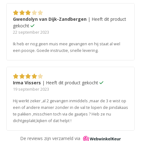
Gwendolyn van Dijk-Zandbergen
| Heeft dit product
3
van 5
gekocht
22 september 2023
Ik heb er nog geen muis mee gevangen en hij staat al wel
een poosje. Goede instructie, snelle levering.
Irma Vissers
| Heeft dit product gekocht
4
van 5
19 september 2023
Hij werkt zeker ,al 2 gevangen inmiddels ,maar de 3 e wist op
een of andere manier zonder in de val te lopen de pindakaas
te pakken ,misschien toch via de gaatjes ? Heb ze nu
dichtgeplakt,kijken of dat helpt !
De reviews zijn verzameld via