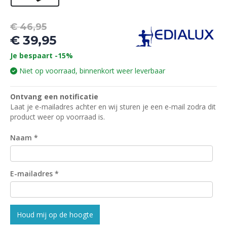
Oorspronkelijke
€
46,95
prijs
€
39,95
was:
Huidige
Je bespaart -15%
€ 46,95.
prijs
Niet op voorraad, binnenkort weer leverbaar
is:
€ 39,95.
Ontvang een notificatie
Laat je e-mailadres achter en wij sturen je een e-mail zodra dit
product weer op voorraad is.
Naam
*
E-mailadres
*
Houd mij op de hoogte