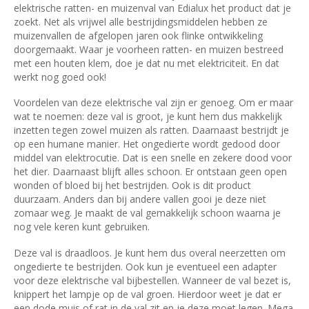
elektrische ratten- en muizenval van Edialux het product dat je
zoekt. Net als vrijwel alle bestrijdingsmiddelen hebben ze
muizenvallen de afgelopen jaren ook flinke ontwikkeling
doorgemaakt. Waar je voorheen ratten- en muizen bestreed
met een houten klem, doe je dat nu met elektriciteit. En dat
werkt nog goed ook!
Voordelen van deze elektrische val zijn er genoeg. Om er maar
wat te noemen: deze val is groot, je kunt hem dus makkelijk
inzetten tegen zowel muizen als ratten. Daarnaast bestrijdt je
op een humane manier. Het ongedierte wordt gedood door
middel van elektrocutie. Dat is een snelle en zekere dood voor
het dier. Daarnaast blijft alles schoon. Er ontstaan geen open
wonden of bloed bij het bestrijden. Ook is dit product
duurzaam. Anders dan bij andere vallen gooi je deze niet
zomaar weg. Je maakt de val gemakkelijk schoon waarna je
nog vele keren kunt gebruiken.
Deze val is draadloos. Je kunt hem dus overal neerzetten om
ongedierte te bestrijden. Ook kun je eventueel een adapter
voor deze elektrische val bijbestellen. Wanneer de val bezet is,
knippert het lampje op de val groen. Hierdoor weet je dat er
een dode muis of rat in de val zit en je deze moet legen. Mega