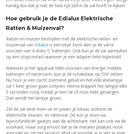
handig dus dat je niet de hele tijd zelf in de val hoeft te kijken!
Hoe gebruik je de Edialux Elektrische
Ratten & Muizenval?
Ratten en muizen bestrijden met de elektrische ratten- en
muizenval van
Edialux
is een eitje! Eerst dien je de val te
voorzien van 4 stuks ‘C’ batterijen. Ook kun je de val aansluiten
op een stopcontact wanneer je een adapter hebt bijbesteld.
Wanneer je het apparaat hebt voorzien van energie middels
batterijen of netstroom, kun je de schakelaar op ‘ON’ zetten.
Nu hoor je een zacht zoemend geluid en het indicatielampje
zal 1 keer groen gaan schijnen. Hierna knippert het lampje elke
5 seconden rood, totdat je een rat of muis hebt gevangen.
Dan wordt het lampje groen.
Zet de val weer even uit en plaats je lokaas achterin de
elektrische muizen- en rattenval. Dit kun je doen via
bijvoorbeeld de gaatjes aan de achterkant. Het kan ook via de
voorkant, maar zorg ervoor dat je de metalen plaatjes nooit
aanraakt en zet het product altijd uit voordat je er iets in gaat