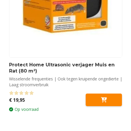
Protect Home Ultrasonic verjager Muis en
Rat (80 m²)
Wisselende frequenties | Ook tegen kruipende ongedierte |
Laag stroomverbruik
0
out of 5
€
19,95
Op voorraad