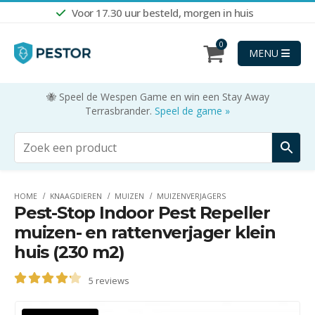
Voor 17.30 uur besteld, morgen in huis
0
MENU
🐝 Speel de Wespen Game en win een Stay Away
Terrasbrander.
Speel de game »
HOME
KNAAGDIEREN
MUIZEN
MUIZENVERJAGERS
Pest-Stop Indoor Pest Repeller
muizen- en rattenverjager klein
huis (230 m2)
5
reviews
4.20
out of 5