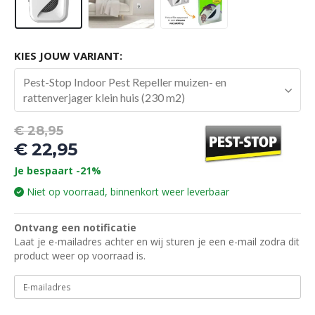
KIES JOUW VARIANT:
Pest-Stop Indoor Pest Repeller muizen- en
rattenverjager klein huis (230 m2)
Oorspronkelijke
€
28,95
prijs
€
22,95
was:
Huidige
Je bespaart -21%
€ 28,95.
prijs
Niet op voorraad, binnenkort weer leverbaar
is:
€ 22,95.
Ontvang een notificatie
Laat je e-mailadres achter en wij sturen je een e-mail zodra dit
product weer op voorraad is.