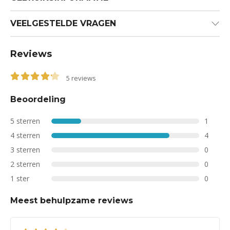
VEELGESTELDE VRAGEN
Reviews
5
reviews
4.20
out of 5
Beoordeling
5 sterren
1
4 sterren
4
3 sterren
0
2 sterren
0
1 ster
0
Meest behulpzame reviews