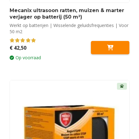
Mecanix ultrasoon ratten, muizen & marter
verjager op batterij (50 m²)
Werkt op batterijen | Wisselende geluidsfrequenties | Voor
50 m2
5.00
out of 5
€
42,50
Op voorraad