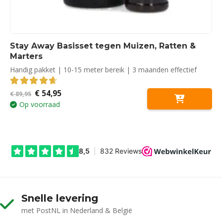
Stay Away Basisset tegen Muizen, Ratten &
Marters
Handig pakket | 10-15 meter bereik | 3 maanden effectief
Oorspronkelijke
Huidige
€
54,95
4.67
out of 5
€
89,95
prijs
prijs
Op voorraad
was:
is:
€ 89,95.
€ 54,95.
Snelle levering
met PostNL in Nederland & België