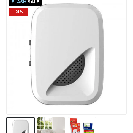
FLASH
SALE
-21%