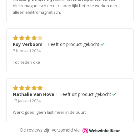
elekromagnetisch en ultrasoon lijkt beter te werken dan
alleen elektromagnetisch.
Roy Verboom
| Heeft dit product gekocht
4
van 5
7 februari 2024
Tot heden oke
Nathalie Van Hove
| Heeft dit product gekocht
5
van 5
17 januari 2024
Werkt goed, geen last meer in de buurt
De reviews zijn verzameld via