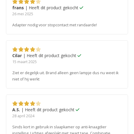
frans
| Heeft dit product gekocht
4
van 5
26 mei 2025
Adapter nodig voor stopcontact met randaarde!
Cilar
| Heeft dit product gekocht
4
van 5
15 maart 2025
Ziet er degelijk uit. Brand alleen geen lampje dus nu weet ik
niet of hij werkt
A.S.
| Heeft dit product gekocht
4
van 5
28 april 2024
Sinds kort in gebruik in slaapkamer op anti-knaagdier
instelling. Lichtjes afgeplakt met zwart tape. Combinatie