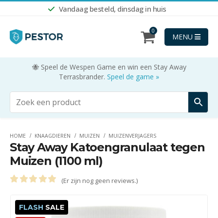
Vandaag besteld, dinsdag in huis
0
MENU
🐝 Speel de Wespen Game en win een Stay Away
Terrasbrander.
Speel de game »
HOME
KNAAGDIEREN
MUIZEN
MUIZENVERJAGERS
Stay Away Katoengranulaat tegen
Muizen (1100 ml)
(Er zijn nog geen reviews.)
0
out of 5
FLASH
SALE