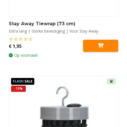
Stay Away Tiewrap (73 cm)
Extra lang | Sterke bevestiging | Voor Stay Away
0
out of 5
€
1,95
Op voorraad
FLASH
SALE
-13%