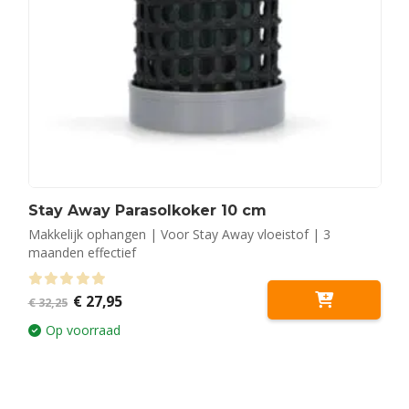
Stay Away Parasolkoker 10 cm
Makkelijk ophangen | Voor Stay Away vloeistof | 3
maanden effectief
Oorspronkelijke
Huidige
0
out of 5
€
27,95
€
32,25
prijs
prijs
was:
is:
Op voorraad
€ 32,25.
€ 27,95.