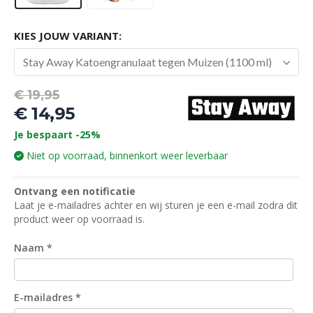
KIES JOUW VARIANT:
Stay Away Katoengranulaat tegen Muizen (1100 ml)
Oorspronkelijke
€
19,95
prijs
€
14,95
was:
Huidige
Je bespaart -25%
€ 19,95.
prijs
Niet op voorraad, binnenkort weer leverbaar
is:
€ 14,95.
Ontvang een notificatie
Laat je e-mailadres achter en wij sturen je een e-mail zodra dit
product weer op voorraad is.
Naam
*
E-mailadres
*