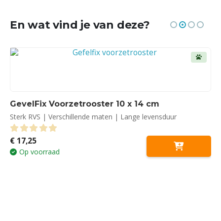
En wat vind je van deze?
GevelFix Voorzetrooster 10 x 14 cm
Sterk RVS | Verschillende maten | Lange levensduur
€
17,25
0
out of 5
Op voorraad