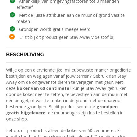
Afhankelijk van omgevingsfactoren tot 3 maanden
effectief
Met de juiste attributen aan de muur of grond vast te
maken
Grondpen wordt gratis meegeleverd
Er zit bij dit product geen Stay Away vloeistof bij
BESCHRIJVING
Wil je op een diervriendelijke, milieubewuste manier ongedierte
bestrijden en wegjagen vanaf jouw terrein? Gebruik dan Stay
Away om de ongewenste dieren te verjagen met geur. Met
deze
koker van 60 centimeter
kun je Stay Away gebruiken
door de koker neer te zetten, te bevestigen aan de muur met
een beugel, of vast te maken in de grond met de daarvoor
bestemde grondpen. Bij dit product wordt de
grondpen
gratis bijgeleverd
, de muurbeugels zijn los te bestellen in
onze shop.
Let op: dit product is alleen de koker van 60 centimeter. Er
wordt standaard geen vloeistof bij geleverd. Deze dien je los