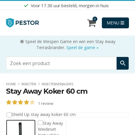
Voor 17.30 uur besteld, morgen in huis
0
MENU
🐝 Speel de Wespen Game en win een Stay Away
Terrasbrander.
Speel de game »
HOME
INSECTEN
INSECTENVERJAGERS
Stay Away Koker 60 cm
1
review
4.00
out of 5