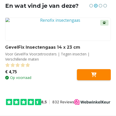
En wat vind je van deze?
GevelFix Insectengaas 14 x 23 cm
Voor GevelFix Voorzetroosters | Tegen insecten |
Verschillende maten
€
4,75
0
out of 5
Op voorraad