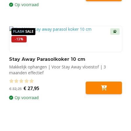
was:
is:
Op voorraad
€ 52,50.
€ 32,95.
FLASH
SALE
-13%
Stay Away Parasolkoker 10 cm
Makkelijk ophangen | Voor Stay Away vloeistof | 3
maanden effectief
Oorspronkelijke
Huidige
0
out of 5
€
27,95
€
32,25
prijs
prijs
was:
is:
Op voorraad
€ 32,25.
€ 27,95.