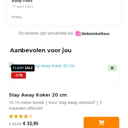
Addy Faes
4
van 5
17 april 2024
Prima
De reviews zijn verzameld via
Aanbevolen voor jou
FLASH
SALE
-37%
Stay Away Koker 20 cm
10-15 meter bereik | Voor Stay Away vloeistof | 3
maanden effectief
Oorspronkelijke
Huidige
4.00
out of 5
€
32,95
€
52,50
prijs
prijs