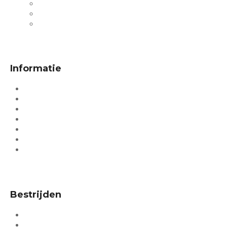
Klachten
Klantenservice
Contact
Informatie
Over Pestor
Merken
Begrippenlijst
Stappenplan
Keuzehulp
Kennisbank
Blog
Bestrijden
Muizen bestrijden
Ratten bestrijden