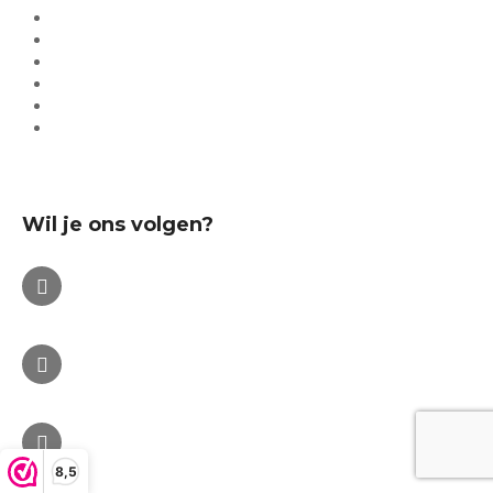
Insecten bestrijden
Wespen bestrijden
Houtworm bestrijden
Boktor bestrijden
Ongedierte bestrijding
Professionele bestrijding
Wil je ons volgen?
8,5