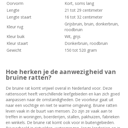
Oorvorm
Kort, soms lang
bruine
Lengte
21 tot 29 centimeter
rat
Lengte staart
16 tot 32 centimeter
Grijsbruin, bruin, donkerbruin,
Kleur rug
roodbruin
Kleur buik
Wit, grijs
Kleur staart
Donkerbruin, roodbruin
Gewicht
150 tot 520 gram
Hoe herken je de aanwezigheid van
bruine ratten?
De bruine rat komt vrijwel overal in Nederland voor. Deze
rattensoort heeft verschillende leefgebieden en kan zich goed
aanpassen naar de omstandigheden. De voorkeur gaat uit
naar een vochtige en niet te warme omgeving. Bruine ratten
leven vaak in de buurt van mensen. Zo zijn ze vaak aan te
treffen in woningen, boerderijen, stallen, pakhuizen, fabrieken
en winkels. De bruine rat komt ook voor in buitengebieden.