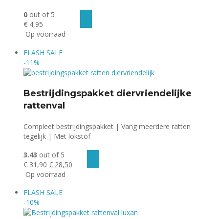
0
out of 5
€
4,95
Op voorraad
FLASH
SALE
-11%
Bestrijdingspakket diervriendelijke
rattenval
Compleet bestrijdingspakket | Vang meerdere ratten
tegelijk | Met lokstof
3.43
out of 5
Oorspronkelijke
Huidige
€
31,90
€
28,50
prijs
prijs
Op voorraad
was:
is:
FLASH
SALE
€ 31,90.
€ 28,50.
-10%