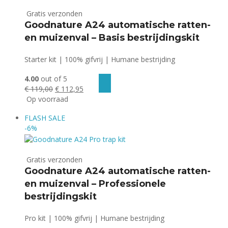
Gratis verzonden
Goodnature A24 automatische ratten-
en muizenval – Basis bestrijdingskit
Starter kit | 100% gifvrij | Humane bestrijding
4.00
out of 5
Oorspronkelijke
Huidige
€
119,00
€
112,95
prijs
prijs
Op voorraad
was:
is:
FLASH
SALE
€ 119,00.
€ 112,95.
-6%
Gratis verzonden
Goodnature A24 automatische ratten-
en muizenval – Professionele
bestrijdingskit
Pro kit | 100% gifvrij | Humane bestrijding