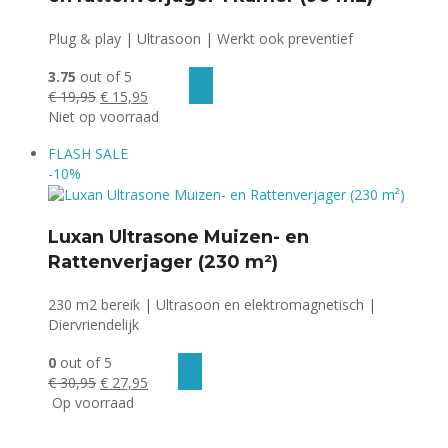
Plug & play | Ultrasoon | Werkt ook preventief
3.75
out of 5
Oorspronkelijke
Huidige
€
19,95
€
15,95
prijs
prijs
Niet op voorraad
was:
is:
FLASH
SALE
€ 19,95.
€ 15,95.
-10%
Luxan Ultrasone Muizen- en
Rattenverjager (230 m²)
230 m2 bereik | Ultrasoon en elektromagnetisch |
Diervriendelijk
0
out of 5
Oorspronkelijke
Huidige
€
30,95
€
27,95
prijs
prijs
Op voorraad
was:
is:
€ 30,95.
€ 27,95.