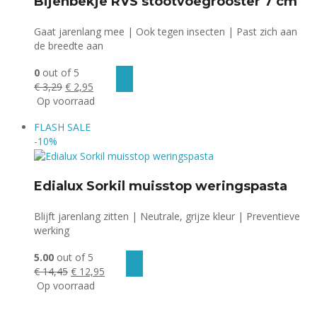
Bijenbekje RVS stootvoegrooster 7 cm
Gaat jarenlang mee | Ook tegen insecten | Past zich aan
de breedte aan
0
out of 5
Oorspronkelijke
Huidige
€
3,29
€
2,95
prijs
prijs
Op voorraad
was:
is:
FLASH
SALE
€ 3,29.
€ 2,95.
-10%
Edialux Sorkil muisstop weringspasta
Blijft jarenlang zitten | Neutrale, grijze kleur | Preventieve
werking
5.00
out of 5
Oorspronkelijke
Huidige
€
14,45
€
12,95
prijs
prijs
Op voorraad
was:
is:
€ 14,45.
€ 12,95.