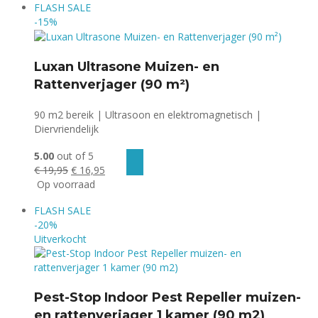
FLASH
SALE
-15%
Luxan Ultrasone Muizen- en
Rattenverjager (90 m²)
90 m2 bereik | Ultrasoon en elektromagnetisch |
Diervriendelijk
5.00
out of 5
Oorspronkelijke
Huidige
€
19,95
€
16,95
prijs
prijs
Op voorraad
was:
is:
FLASH
SALE
€ 19,95.
€ 16,95.
-20%
Uitverkocht
Pest-Stop Indoor Pest Repeller muizen-
en rattenverjager 1 kamer (90 m2)