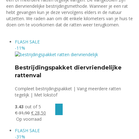
een diervriendelijke bestrijdingsmethode. Wanneer je een rat
hebt gevangen kun je deze vervolgens elders in de natuur
uitzetten. We raden aan om dit enkele kilometers van je huis te
doen om te voorkomen dat de ratten weer terugkomen.
FLASH
SALE
-11%
Bestrijdingspakket diervriendelijke
rattenval
Compleet bestrijdingspakket | Vang meerdere ratten
tegelijk | Met lokstof
3.43
out of 5
Oorspronkelijke
Huidige
€
31,90
€
28,50
prijs
prijs
Op voorraad
was:
is:
FLASH
SALE
€ 31,90.
€ 28,50.
-31%