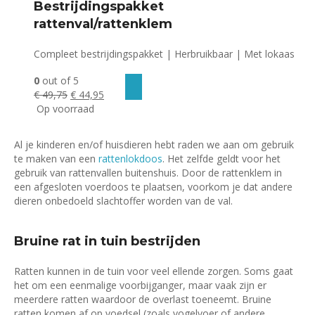
Bestrijdingspakket
rattenval/rattenklem
Compleet bestrijdingspakket | Herbruikbaar | Met lokaas
0
out of 5
Oorspronkelijke
Huidige
€
49,75
€
44,95
prijs
prijs
Op voorraad
was:
is:
€ 49,75.
€ 44,95.
Al je kinderen en/of huisdieren hebt raden we aan om gebruik
te maken van een
rattenlokdoos
. Het zelfde geldt voor het
gebruik van rattenvallen buitenshuis. Door de rattenklem in
een afgesloten voerdoos te plaatsen, voorkom je dat andere
dieren onbedoeld slachtoffer worden van de val.
Bruine rat in tuin bestrijden
Ratten kunnen in de tuin voor veel ellende zorgen. Soms gaat
het om een eenmalige voorbijganger, maar vaak zijn er
meerdere ratten waardoor de overlast toeneemt. Bruine
ratten komen af op voedsel (zoals vogelvoer of andere