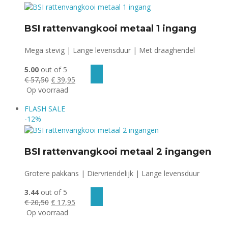
BSI rattenvangkooi metaal 1 ingang
Mega stevig | Lange levensduur | Met draaghendel
5.00
out of 5
Oorspronkelijke
Huidige
€
57,50
€
39,95
prijs
prijs
Op voorraad
was:
is:
FLASH
SALE
€ 57,50.
€ 39,95.
-12%
BSI rattenvangkooi metaal 2 ingangen
Grotere pakkans | Diervriendelijk | Lange levensduur
3.44
out of 5
Oorspronkelijke
Huidige
€
20,50
€
17,95
prijs
prijs
Op voorraad
was:
is: