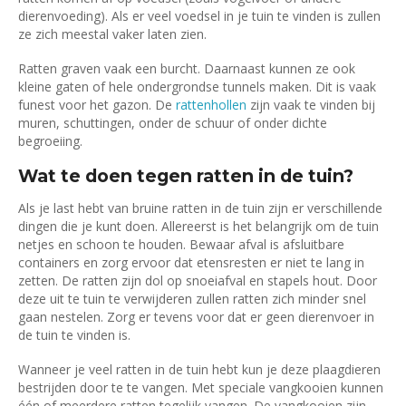
dierenvoeding). Als er veel voedsel in je tuin te vinden is zullen
ze zich meestal vaker laten zien.
Ratten graven vaak een burcht. Daarnaast kunnen ze ook
kleine gaten of hele ondergrondse tunnels maken. Dit is vaak
funest voor het gazon. De
rattenhollen
zijn vaak te vinden bij
muren, schuttingen, onder de schuur of onder dichte
begroeiing.
Wat te doen tegen ratten in de tuin?
Als je last hebt van bruine ratten in de tuin zijn er verschillende
dingen die je kunt doen. Allereerst is het belangrijk om de tuin
netjes en schoon te houden. Bewaar afval is afsluitbare
containers en zorg ervoor dat etensresten er niet te lang in
zetten. De ratten zijn dol op snoeiafval en stapels hout. Door
deze uit te tuin te verwijderen zullen ratten zich minder snel
gaan nestelen. Zorg er tevens voor dat er geen dierenvoer in
de tuin te vinden is.
Wanneer je veel ratten in de tuin hebt kun je deze plaagdieren
bestrijden door te te vangen. Met speciale vangkooien kunnen
één of meerdere ratten tegelijk vangen. De vangkooien zijn