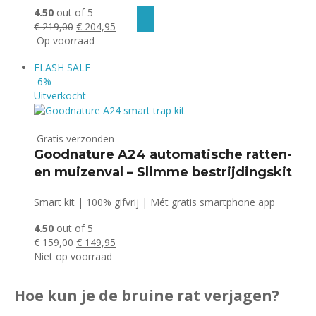
4.50
out of 5
Oorspronkelijke
Huidige
€
219,00
€
204,95
prijs
prijs
Op voorraad
was:
is:
FLASH
SALE
€ 219,00.
€ 204,95.
-6%
Uitverkocht
Gratis verzonden
Goodnature A24 automatische ratten-
en muizenval – Slimme bestrijdingskit
Smart kit | 100% gifvrij | Mét gratis smartphone app
4.50
out of 5
Oorspronkelijke
Huidige
€
159,00
€
149,95
prijs
prijs
Niet op voorraad
was:
is:
€ 159,00.
€ 149,95.
Hoe kun je de bruine rat verjagen?