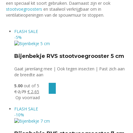
een speciaal kit soort gebruiken. Daarnaast zijn er ook
stootvoegroosters
en staalwol verkrijgbaar om in
ventilatieopeningen van de spouwmuur te stoppen.
FLASH
SALE
-5%
Bijenbekje RVS stootvoegrooster 5 cm
Gaat jarenlang mee | Ook tegen insecten | Past zich aan
de breedte aan
5.00
out of 5
Oorspronkelijke
Huidige
€
2,79
€
2,65
prijs
prijs
Op voorraad
was:
is:
FLASH
SALE
€ 2,79.
€ 2,65.
-10%