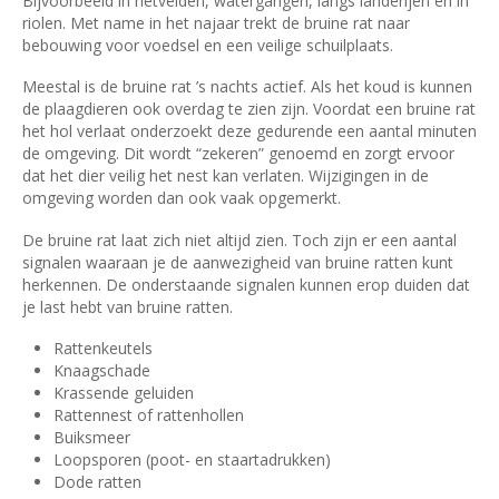
Bijvoorbeeld in rietvelden, watergangen, langs landerijen en in
riolen. Met name in het najaar trekt de bruine rat naar
bebouwing voor voedsel en een veilige schuilplaats.
Meestal is de bruine rat ’s nachts actief. Als het koud is kunnen
de plaagdieren ook overdag te zien zijn. Voordat een bruine rat
het hol verlaat onderzoekt deze gedurende een aantal minuten
de omgeving. Dit wordt “zekeren” genoemd en zorgt ervoor
dat het dier veilig het nest kan verlaten. Wijzigingen in de
omgeving worden dan ook vaak opgemerkt.
De bruine rat laat zich niet altijd zien. Toch zijn er een aantal
signalen waaraan je de aanwezigheid van bruine ratten kunt
herkennen. De onderstaande signalen kunnen erop duiden dat
je last hebt van bruine ratten.
Rattenkeutels
Knaagschade
Krassende geluiden
Rattennest of rattenhollen
Buiksmeer
Loopsporen (poot- en staartadrukken)
Dode ratten